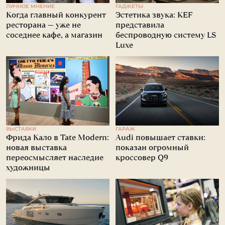
ЛИЧНОЕ МНЕНИЕ
ГАДЖЕТЫ
Когда главный конкурент
Эстетика звука: KEF
ресторана — уже не
представила
соседнее кафе, а магазин
беспроводную систему LS
Luxe
ВЫСТАВКИ
ГАРАЖ
Фрида Кало в Tate Modern:
Audi повышает ставки:
новая выставка
показан огромный
переосмысляет наследие
кроссовер Q9
художницы