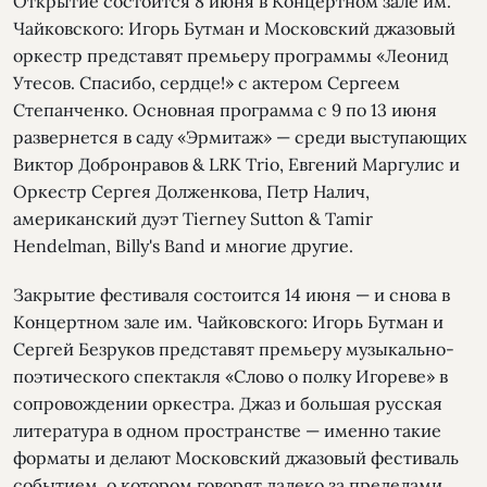
Открытие состоится 8 июня в Концертном зале им.
Чайковского: Игорь Бутман и Московский джазовый
оркестр представят премьеру программы «Леонид
Утесов. Спасибо, сердце!» с актером Сергеем
Степанченко. Основная программа с 9 по 13 июня
развернется в саду «Эрмитаж» — среди выступающих
Виктор Добронравов & LRK Trio, Евгений Маргулис и
Оркестр Сергея Долженкова, Петр Налич,
американский дуэт Tierney Sutton & Tamir
Hendelman, Billy's Band и многие другие.
Закрытие фестиваля состоится 14 июня — и снова в
Концертном зале им. Чайковского: Игорь Бутман и
Сергей Безруков представят премьеру музыкально-
поэтического спектакля «Слово о полку Игореве» в
сопровождении оркестра. Джаз и большая русская
литература в одном пространстве — именно такие
форматы и делают Московский джазовый фестиваль
событием, о котором говорят далеко за пределами