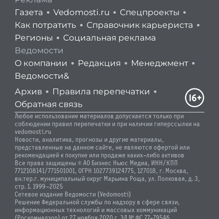
Газета
Vedomosti.ru
Спецпроекты
Как потратить
Справочник карьериста
Регионы
Социальная реклама
Ведомости
О компании
Редакция
Менеджмент
Ведомости&
Архив
Правила перепечатки
Обратная связь
Любое использование материалов допускается только при
соблюдении правил перепечатки и при наличии гиперссылки на
vedomosti.ru
Новости, аналитика, прогнозы и другие материалы,
представленные на данном сайте, не являются офертой или
рекомендацией к покупке или продаже каких-либо активов
Все права защищены © АО Бизнес Ньюс Медиа, ИНН/КПП
7712108141/771501001, ОГРН 1027739124775, 127018, г. Москва,
вн.тер.г. муниципальный округ Марьина Роща, ул. Полковая, д. 3,
стр. 1. 1999—2025
Сетевое издание Ведомости (Vedomosti)
Решение Федеральной службы по надзору в сфере связи,
информационных технологий и массовых коммуникаций
(Роскомнадзор) от 27 ноября 2020 г. ЭЛ № ФС 77-79546