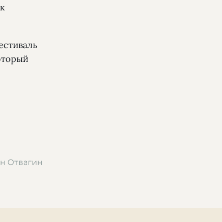
ак
естиваль
оторый
н Отвагин