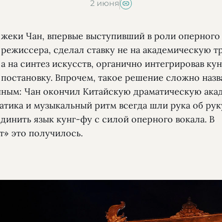
2 июня
жеки Чан, впервые выступивший в роли оперного
режиссера, сделал ставку не на академическую т
а на синтез искусств, органично интегрировав ку
постановку. Впрочем, такое решение сложно назв
ным: Чан окончил Китайскую драматическую ака
атика и музыкальный ритм всегда шли рука об руку
динить язык кунг-фу с силой оперного вокала. В
т» это получилось.