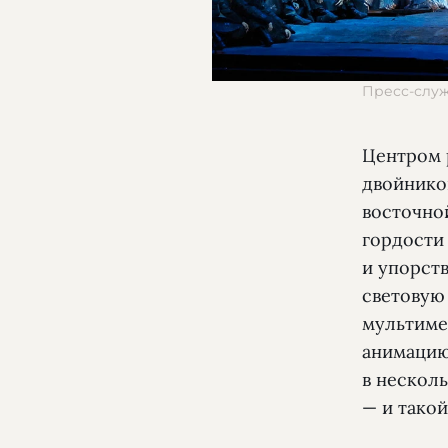
Пресс-слу
Центром 
двойнико
восточно
гордости
и упорств
световую
мультиме
анимацию 
в нескол
— и тако