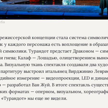
жба
режиссерской концепции стала система символи
в: у каждого персонажа есть воплощение в образа
й символики. Турандот предстает Драконом — си
 и гнева; Калаф — Лошадью, олицетворением выно
а. Визуальную ткань спектакля создавали два худ
 партитуру выстроил итальянец Вирджинио Леври
дийное измерение — видеопроекции, LED и дина
— разработал Ван Жуй. В итоге спектакль сущест
ьких форматах — оперном, визуальном, хореограф
й «Турандот» мы еще не видели.