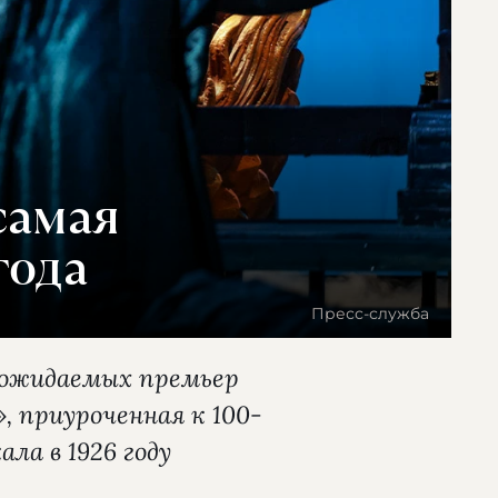
самая
года
Пресс-служба
х ожидаемых премьер
, приуроченная к 100-
ла в 1926 году