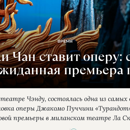
ВРЕМЯ
и Чан ставит оперу: 
жиданная премьера 
 театре Чэнду, состоялась одна из самы
новка оперы Джакомо Пуччини «Турандот»
вой премьеры в миланском театре Ла Ска