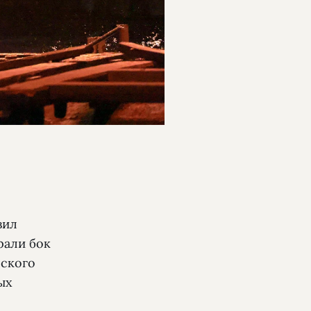
вил
рали бок
еского
ых