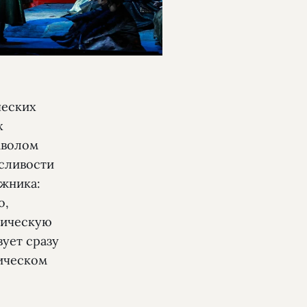
ческих
х
мволом
сливости
ожника:
о,
мическую
вует сразу
ическом