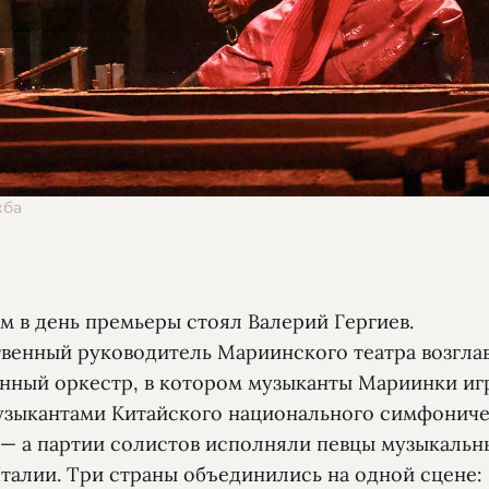
жба
м в день премьеры стоял Валерий Гергиев.
венный руководитель Мариинского театра возгла
нный оркестр, в котором музыканты Мариинки иг
музыкантами Китайского национального симфонич
 — а партии солистов исполняли певцы музыкальн
Италии. Три страны объединились на одной сцене: