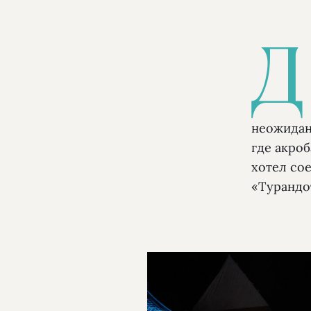
Д
неожидан
где акроб
хотел сое
«Турандо