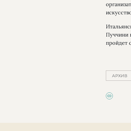
организа
искусство
Итальянс
Пуччини 
пройдет с
АРХИВ