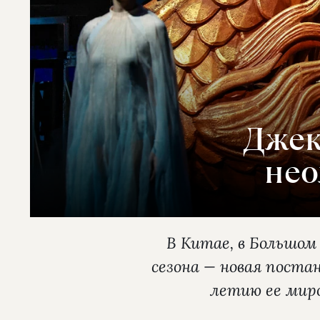
Джек
нео
В Китае, в Большом
сезона — новая поста
летию ее миро