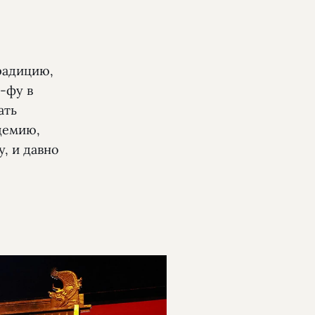
радицию,
н-фу в
ать
демию,
, и давно