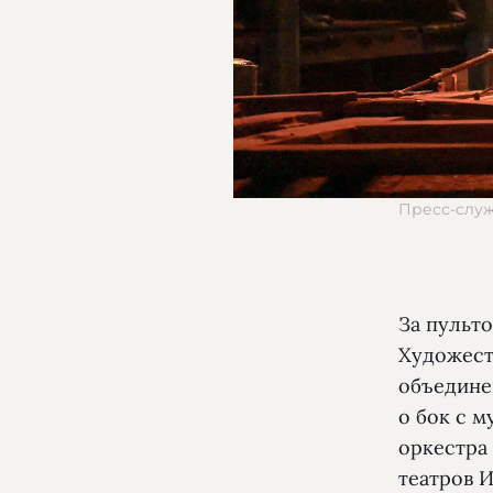
Пресс-слу
За пульто
Художест
объедине
о бок с 
оркестра
театров 