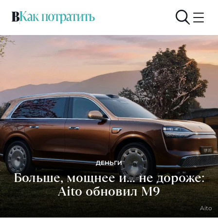
ДЕНЬГИ
Больше, мощнее и... не дороже:
Aito обновил M9
Aito