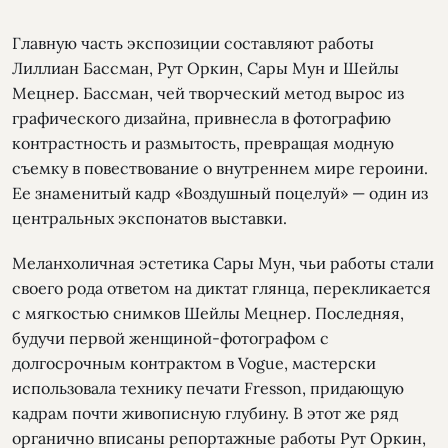
Главную часть экспозиции составляют работы
Лиллиан Бассман, Рут Оркин, Сары Мун и Шейлы
Мецнер. Бассман, чей творческий метод вырос из
графического дизайна, привнесла в фотографию
контрастность и размытость, превращая модную
съемку в повествование о внутреннем мире героини.
Ее знаменитый кадр «Воздушный поцелуй» — один из
центральных экспонатов выставки.
Меланхоличная эстетика Сары Мун, чьи работы стали
своего рода ответом на диктат глянца, перекликается
с мягкостью снимков Шейлы Мецнер. Последняя,
будучи первой женщиной-фотографом с
долгосрочным контрактом в Vogue, мастерски
использовала технику печати Fresson, придающую
кадрам почти живописную глубину. В этот же ряд
органично вписаны репортажные работы Рут Оркин,