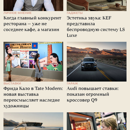
ЛИЧНОЕ МНЕНИЕ
ГАДЖЕТЫ
Когда главный конкурент
Эстетика звука: KEF
ресторана — уже не
представила
соседнее кафе, а магазин
беспроводную систему LS
Luxe
ВЫСТАВКИ
ГАРАЖ
Фрида Кало в Tate Modern:
Audi повышает ставки:
новая выставка
показан огромный
переосмысляет наследие
кроссовер Q9
художницы