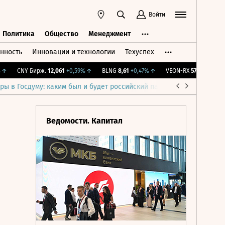
Войти
Политика
Общество
Менеджмент
нность
Инновации и технологии
Техуспех
ть
Политика
Общество
Менеджмент
CNY Бирж.
12,061
+0,59%
↑
BLNG
8,61
+0,47%
↑
VEON-RX
57,5
+4,36%
↑
ры в Госдуму: каким был и будет российский парламент
Война н
Ведомости. Капитал