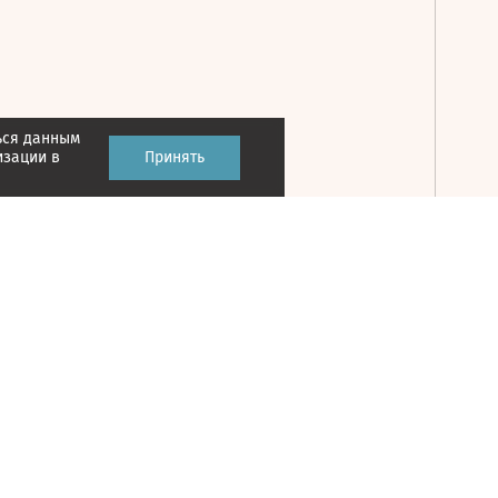
ься данным
Принять
изации в