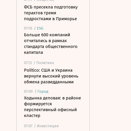
ФСБ пресекла подготовку
терактов тремя
подростками в Приморье
07:18
/
ESG
Больше 600 компаний
отчитались в рамках
стандарта общественного
капитала
07:12
/ Политика
Politico: США и Украина
вернули высокий уровень
обмена разведданными
07:09
/
Город
Ходынка деловая: в районе
формируется
перспективный офисный
кластер
07:07
/ Инвестиции