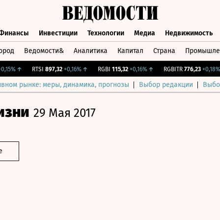
Финансы
Инвестиции
Технологии
Медиа
Недвижимость
ород
Ведомости&
Аналитика
Капитал
Страна
Промышле
а
Финансы
Инвестиции
Технологии
Медиа
Недвижимос
5%
↑
RTSI
897,32
+0,16%
↑
RGBI
115,32
+0,16%
↑
RGBITR
776,23
+0,18%
↑
ивном рынке: меры, динамика, прогнозы
Выбор редакции
Выбо
изни
29 Мая 2017
е