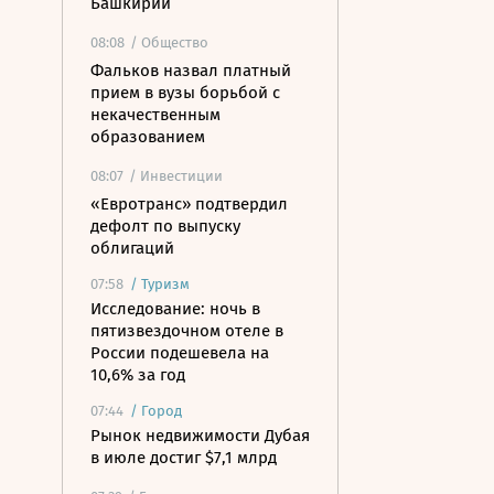
Башкирии
08:08
/ Общество
Фальков назвал платный
прием в вузы борьбой с
некачественным
образованием
08:07
/ Инвестиции
«Евротранс» подтвердил
дефолт по выпуску
облигаций
07:58
/
Туризм
Исследование: ночь в
пятизвездочном отеле в
России подешевела на
10,6% за год
07:44
/
Город
Рынок недвижимости Дубая
в июле достиг $7,1 млрд