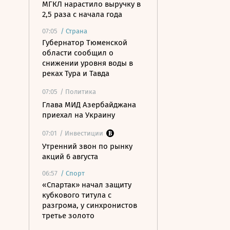
МГКЛ нарастило выручку в
2,5 раза с начала года
07:05
/
Страна
Губернатор Тюменской
области сообщил о
снижении уровня воды в
реках Тура и Тавда
07:05
/ Политика
Глава МИД Азербайджана
приехал на Украину
07:01
/ Инвестиции
Утренний звон по рынку
акций 6 августа
06:57
/
Спорт
«Спартак» начал защиту
кубкового титула с
разгрома, у синхронистов
третье золото