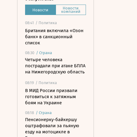
Новости
Новости
компаний
08:41
/ Политика
Британия включила «Озон
банк» в санкционный
список
08:30
/
Страна
Четыре человека
пострадали при атаке БПЛА
на Нижегородскую область
08:19
/ Политика
В МИД России призвали
готовиться к затяжным
боям на Украине
08:18
/
Страна
Пенсионерку-байкершу
оштрафовали за пьяную
езду на мотоцикле в