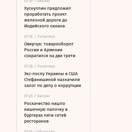
07:39
/ Бизнес
Хуснуллин предложил
проработать проект
железной дороги до
Индийского океана
07:36
/ Политика
Оверчук: товарооборот
России и Армении
сократился на две трети
07:28
/ Политика
Экс-послу Украины в США
Стефанишиной назначили
залог по делу о коррупции
07:25
/ Бизнес
Роскачество нашло
кишечную палочку в
бургерах пяти сетей
ресторанов
07:19
/ Общество