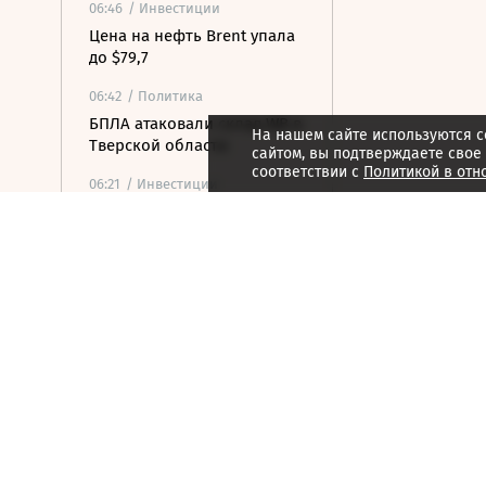
06:46
/ Инвестиции
Цена на нефть Brent упала
до $79,7
06:42
/ Политика
БПЛА атаковали склад WB в
На нашем сайте используются c
Тверской области
сайтом, вы подтверждаете свое
соответствии с
Политикой в отн
06:21
/ Инвестиции
Цена акций «Русагро» на
Мосбирже упала на 13,4%
после дивидендной
отсечки
06:09
/
Как потратить
Фрида Кало в Tate Modern:
новая выставка
переосмысляет наследие
художницы
06:08
/ Политика
ПВО сбила 605 украинских