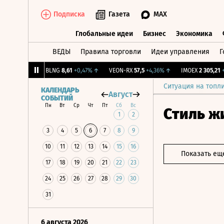
Подписка
Газета
MAX
Глобальные идеи
Бизнес
Экономика
ВЕДЫ
Правила торговли
Идеи управления
Г
Глобальные идеи
Бизнес
Экономик
+0,59%
↑
BLNG
8,61
+0,47%
↑
VEON-RX
57,5
+4,36%
↑
IMOEX
2 305,21
+0,1
Ситуация на топл
КАЛЕНДАРЬ
Август
СОБЫТИЙ
Пн
Вт
Ср
Чт
Пт
Сб
Вс
Стиль ж
1
2
3
4
5
6
7
8
9
10
11
12
13
14
15
16
Показать ещ
17
18
19
20
21
22
23
24
25
26
27
28
29
30
31
6 августа 2026