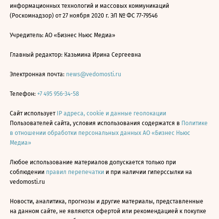
информационных технологий и массовых коммуникаций
(Роскомнадзор) от 27 ноября 2020 г. ЭЛ № ФС 77-79546
Учредитель: АО «Бизнес Ньюс Медиа»
Главный редактор: Казьмина Ирина Сергеевна
Электронная почта:
news@vedomosti.ru
Телефон:
+7 495 956-34-58
Сайт использует
IP адреса, cookie и данные геолокации
Пользователей сайта, условия использования содержатся в
Политике
в отношении обработки персональных данных АО «Бизнес Ньюс
Медиа»
Любое использование материалов допускается только при
соблюдении
правил перепечатки
и при наличии гиперссылки на
vedomosti.ru
Новости, аналитика, прогнозы и другие материалы, представленные
на данном сайте, не являются офертой или рекомендацией к покупке