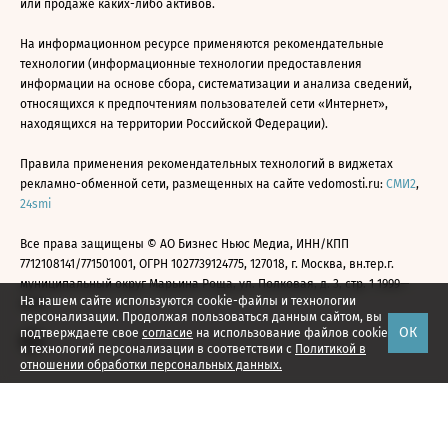
или продаже каких-либо активов.
На информационном ресурсе применяются рекомендательные
технологии (информационные технологии предоставления
информации на основе сбора, систематизации и анализа сведений,
относящихся к предпочтениям пользователей сети «Интернет»,
находящихся на территории Российской Федерации).
Правила применения рекомендательных технологий в виджетах
рекламно-обменной сети, размещенных на сайте vedomosti.ru:
СМИ2
,
24smi
Все права защищены © АО Бизнес Ньюс Медиа, ИНН/КПП
7712108141/771501001, ОГРН 1027739124775, 127018, г. Москва, вн.тер.г.
муниципальный округ Марьина Роща, ул. Полковая, д. 3, стр. 1 1999—
На нашем сайте используются cookie-файлы и технологии
2026
персонализации. Продолжая пользоваться данным сайтом, вы
ОК
подтверждаете свое
согласие
на использование файлов cookie
и технологий персонализации в соответствии с
Политикой в
отношении обработки персональных данных.