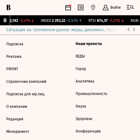
Войти
рж.
12,182
-0,47%
↓
IMOEX
2 293,32
+0,53%
↑
RTSI
874,57
-0,01%
↓
RGBI
1
Ситуация на топливном рынке: меры, динамика, прогнозы
Выб
Наши проекты
Подписка
ВЕДЫ
Реклама
Город
РФРИТ
Аналитика
Справочник компаний
Промышленность
Подписка для юр.лиц
Наука
О компании
Здоровье
Редакция
Конференции
Менеджмент