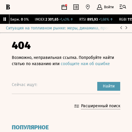
Войти
CNY Бирж.
0
0%
IMOEX
2 301,65
+1,43%
↑
RTSI
895,93
+1,68%
↑
RGBI
115,
Ситуация на топливном рынке: меры, динамика, прогнозы
Выб
404
Возможно, неправильная ссылка. Попробуйте найти
статью по названию или
сообщите нам об ошибке
Сейчас ищут:
Найти
Расширенный поиск
ПОПУЛЯРНОЕ