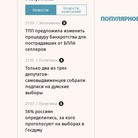
Новости
Новости
компаний
ПОПУЛЯРНО
21:59
/ Экономика
ТПП предложила изменить
процедуру банкротства для
пострадавших от БПЛА
селлеров
21:55
/ Политика
Только два из трех
депутатов-
самовыдвиженцев собрали
подписи на думские
выборы
21:53
/ Политика
56% россиян
определились, за кого
проголосуют на выборах в
Госдуму