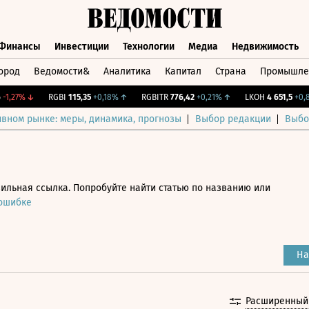
Финансы
Инвестиции
Технологии
Медиа
Недвижимость
ород
Ведомости&
Аналитика
Капитал
Страна
Промышле
а
Финансы
Инвестиции
Технологии
Медиа
Недвижимос
27%
↓
RGBI
115,35
+0,18%
↑
RGBITR
776,42
+0,21%
↑
LKOH
4 651,5
+0,85%
ивном рынке: меры, динамика, прогнозы
Выбор редакции
Выбо
ильная ссылка. Попробуйте найти статью по названию или
 ошибке
На
Расширенный