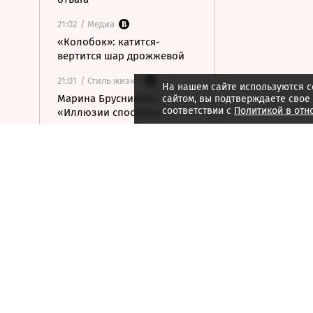
21:02
/ Медиа
«Колобок»: катится-
вертится шар дрожжевой
21:01
/ Стиль жизни
На нашем сайте используются c
Марина Брусникина:
сайтом, вы подтверждаете свое
соответствии с
Политикой в отн
«Иллюзии способны
влиять на людей»
21:00
/ Мнения
«Алмазная колесница»:
уроки созерцания
20:52
/ Бизнес
Глава «Ижавиа» объявил
об уходе после отзыва
сертификата авиакомпании
20:46
/
Страна
В Смоленске женщина и
ребенок погибли из-за