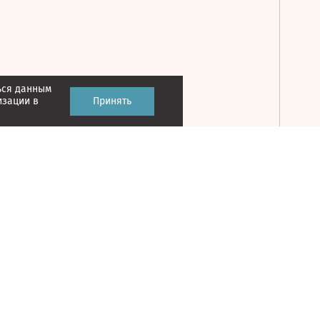
ься данным
Принять
изации в