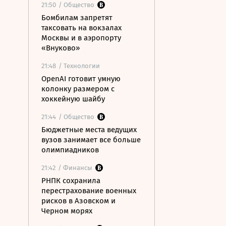
21:50
/ Общество
Бомбилам запретят
таксовать на вокзалах
Москвы и в аэропорту
«Внуково»
21:48
/ Технологии
OpenAI готовит умную
колонку размером с
хоккейную шайбу
21:44
/ Общество
Бюджетные места ведущих
вузов занимает все больше
олимпиадников
21:42
/ Финансы
РНПК сохранила
перестрахование военных
рисков в Азовском и
Черном морях