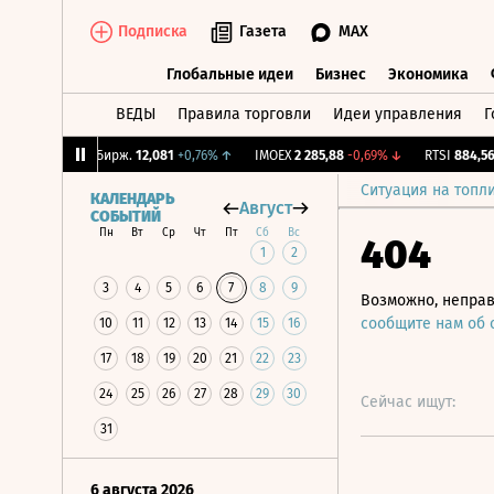
Подписка
Газета
MAX
Глобальные идеи
Бизнес
Экономика
ВЕДЫ
Правила торговли
Идеи управления
Г
Глобальные идеи
Бизнес
Экономик
5%
↑
CNY Бирж.
12,081
+0,76%
↑
IMOEX
2 285,88
-0,69%
↓
RTSI
884,56
-1,
Ситуация на топл
КАЛЕНДАРЬ
Август
СОБЫТИЙ
Пн
Вт
Ср
Чт
Пт
Сб
Вс
404
1
2
3
4
5
6
7
8
9
Возможно, неправ
сообщите нам об
10
11
12
13
14
15
16
17
18
19
20
21
22
23
24
25
26
27
28
29
30
Сейчас ищут:
31
6 августа 2026