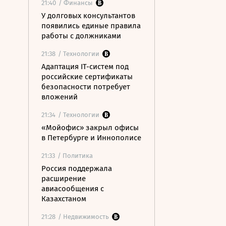
21:40
/ Финансы
У долговых консультантов
появились единые правила
работы с должниками
21:38
/ Технологии
Адаптация IT-систем под
российские сертификаты
безопасности потребует
вложений
21:34
/ Технологии
«Мойофис» закрыл офисы
в Петербурге и Иннополисе
21:33
/ Политика
Россия поддержала
расширение
авиасообщения с
Казахстаном
21:28
/ Недвижимость