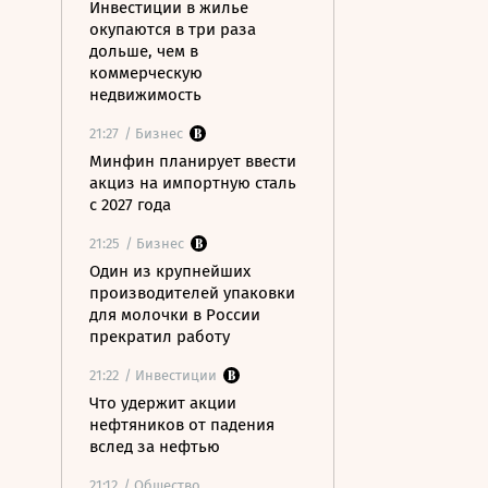
Инвестиции в жилье
окупаются в три раза
дольше, чем в
коммерческую
недвижимость
21:27
/ Бизнес
Минфин планирует ввести
акциз на импортную сталь
с 2027 года
21:25
/ Бизнес
Один из крупнейших
производителей упаковки
для молочки в России
прекратил работу
21:22
/ Инвестиции
Что удержит акции
нефтяников от падения
вслед за нефтью
21:12
/ Общество