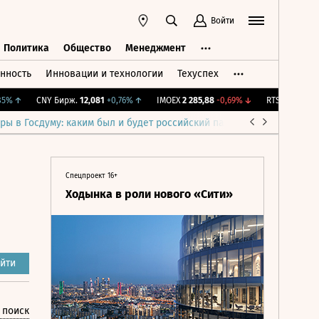
Войти
Политика
Общество
Менеджмент
нность
Инновации и технологии
Техуспех
ть
Политика
Общество
Менеджмент
↑
CNY Бирж.
12,081
+0,76%
↑
IMOEX
2 285,88
-0,69%
↓
RTSI
884,56
-1,27
ры в Госдуму: каким был и будет российский парламент
Война н
Спецпроект 16+
Ходынка в роли нового «Сити»
йти
 поиск