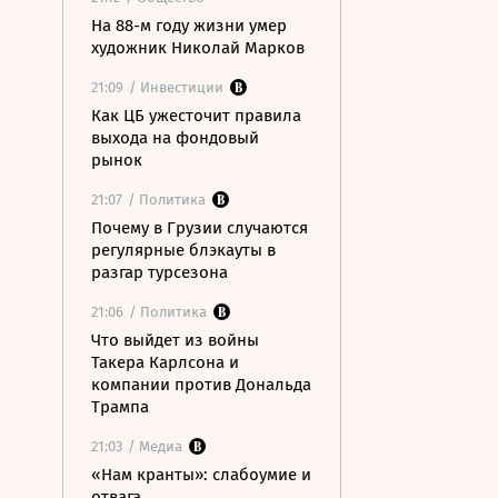
На 88-м году жизни умер
художник Николай Марков
21:09
/ Инвестиции
Как ЦБ ужесточит правила
выхода на фондовый
рынок
21:07
/ Политика
Почему в Грузии случаются
регулярные блэкауты в
разгар турсезона
21:06
/ Политика
Что выйдет из войны
Такера Карлсона и
компании против Дональда
Трампа
21:03
/ Медиа
«Нам кранты»: слабоумие и
отвага