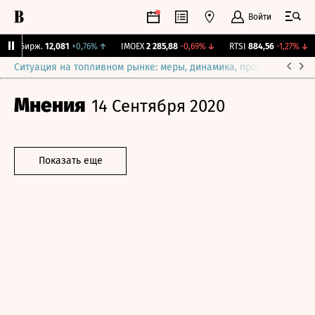
Войти
NY Бирж.
12,081
+0,76%
↑
IMOEX
2 285,88
-0,69%
↓
RTSI
884,56
-1,27%
↓
Ситуация на топливном рынке: меры, динамика, прогнозы
Выб
Мнения
14 Сентября 2020
Показать еще