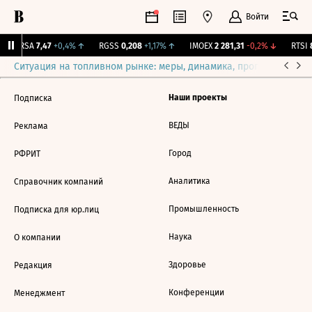
Войти
ARSA
7,47
+0,4%
↑
RGSS
0,208
+1,17%
↑
IMOEX
2 281,31
-0,2%
↓
RTSI
8
Ситуация на топливном рынке: меры, динамика, прогнозы
Выб
Наши проекты
Подписка
ВЕДЫ
Реклама
Город
РФРИТ
Аналитика
Справочник компаний
Промышленность
Подписка для юр.лиц
Наука
О компании
Здоровье
Редакция
Конференции
Менеджмент