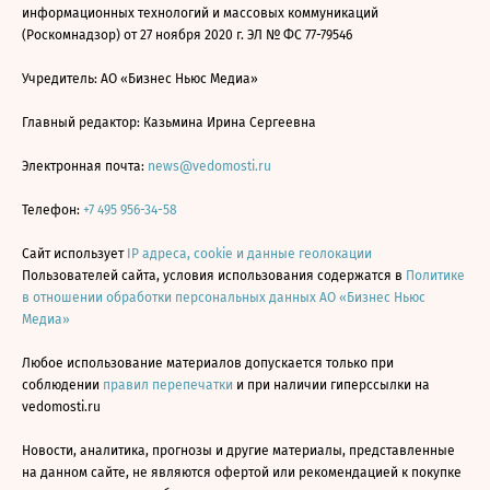
информационных технологий и массовых коммуникаций
(Роскомнадзор) от 27 ноября 2020 г. ЭЛ № ФС 77-79546
Учредитель: АО «Бизнес Ньюс Медиа»
Главный редактор: Казьмина Ирина Сергеевна
Электронная почта:
news@vedomosti.ru
Телефон:
+7 495 956-34-58
Сайт использует
IP адреса, cookie и данные геолокации
Пользователей сайта, условия использования содержатся в
Политике
в отношении обработки персональных данных АО «Бизнес Ньюс
Медиа»
Любое использование материалов допускается только при
соблюдении
правил перепечатки
и при наличии гиперссылки на
vedomosti.ru
Новости, аналитика, прогнозы и другие материалы, представленные
на данном сайте, не являются офертой или рекомендацией к покупке