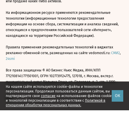
или продаже каких-либо активов.
На информационном ресурсе применяются рекомендательные
технологии (информационные технологии предоставления
информации на основе сбора, систематизации и анализа сведений,
относящихся к предпочтениям пользователей сети «Интернет»,
находящихся на территории Российской Федерации).
Правила применения рекомендательных технологий в виджетах
рекламно-обменной сети, размещенных на сайте vedomosti.ru:
СМИ2
,
24smi
Все права защищены © АО Бизнес Ньюс Медиа, ИНН/КПП
7712108141/771501001, ОГРН 1027739124775, 127018, г. Москва, вн.тер.г.
муниципальный округ Марьина Роща, ул. Полковая, д. 3, стр. 1 1999—
На нашем сайте используются cookie-файлы и технологии
2026
персонализации. Продолжая пользоваться данным сайтом, вы
ОК
подтверждаете свое
согласие
на использование файлов cookie
и технологий персонализации в соответствии с
Политикой в
отношении обработки персональных данных.