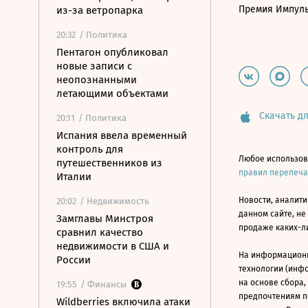
Премия Импул
из-за ветропарка
20:32
/ Политика
Пентагон опубликовал
новые записи с
неопознанными
летающими объектами
Скачать дл
20:11
/ Политика
Испания ввела временный
контроль для
Любое использов
путешественников из
правил перепеч
Италии
Новости, аналити
20:02
/ Недвижимость
данном сайте, не
Замглавы Минстроя
продаже каких-л
сравнил качество
недвижимости в США и
На информацион
России
технологии (инф
на основе сбора,
19:55
/ Финансы
предпочтениям п
Wildberries включила атаки