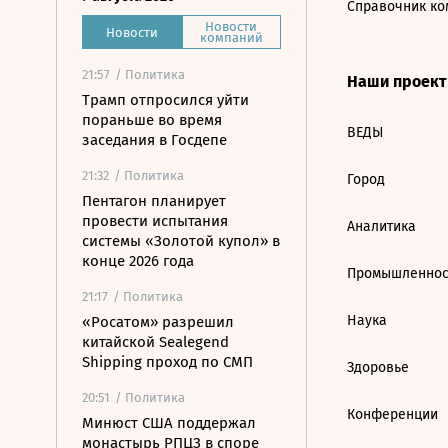
Справочник ко
Новости
Новости
компаний
21:57
/ Политика
Наши проек
Трамп отпросился уйти
пораньше во время
ВЕДЫ
заседания в Госдепе
21:32
/ Политика
Город
Пентагон планирует
провести испытания
Аналитика
системы «Золотой купол» в
конце 2026 года
Промышленнос
21:17
/ Политика
Наука
«Росатом» разрешил
китайской Sealegend
Shipping проход по СМП
Здоровье
20:51
/ Политика
Конференции
Минюст США поддержал
монастырь РПЦЗ в споре