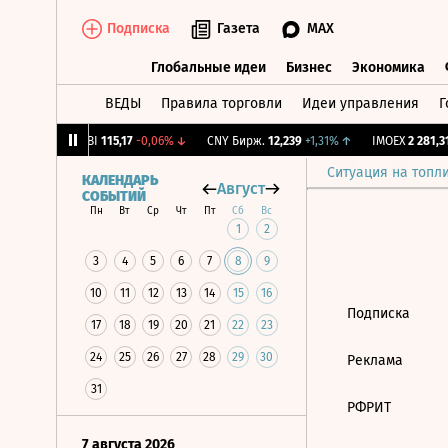
Подписка
Газета
MAX
Глобальные идеи
Бизнес
Экономика
ВЕДЫ
Правила торговли
Идеи управления
Г
Глобальные идеи
Бизнес
Экономик
-1,12%
↓
RGBI
115,17
-0,06%
↓
CNY Бирж.
12,239
+1,31%
↑
IMOEX
2 281,31
Ситуация на топл
КАЛЕНДАРЬ
Август
СОБЫТИЙ
Пн
Вт
Ср
Чт
Пт
Сб
Вс
1
2
3
4
5
6
7
8
9
10
11
12
13
14
15
16
Подписка
17
18
19
20
21
22
23
24
25
26
27
28
29
30
Реклама
31
РФРИТ
7 августа 2026