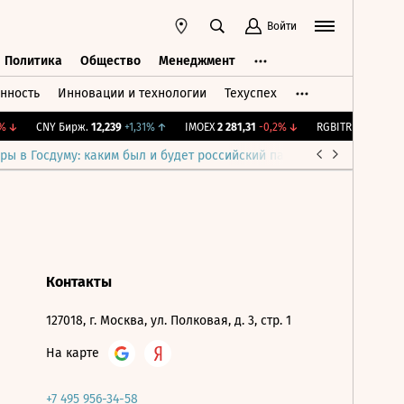
Войти
Политика
Общество
Менеджмент
нность
Инновации и технологии
Техуспех
ть
Политика
Общество
Менеджмент
↓
CNY Бирж.
12,239
+1,31%
↑
IMOEX
2 281,31
-0,2%
↓
RGBITR
775,48
-0,0
ры в Госдуму: каким был и будет российский парламент
Война н
Контакты
127018, г. Москва, ул. Полковая, д. 3, стр. 1
На карте
+7 495 956-34-58