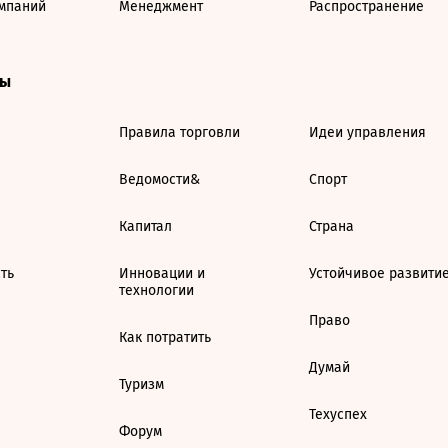
мпаний
Менеджмент
Распространение
ты
Правила торговли
Идеи управления
Ведомости&
Спорт
Капитал
Страна
ть
Инновации и
Устойчивое развити
технологии
Право
Как потратить
Думай
Туризм
Техуспех
Форум