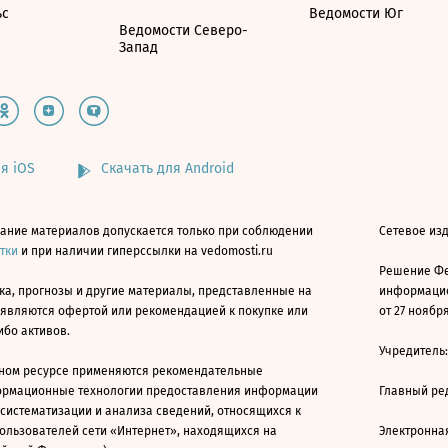
ьс
Ведомости Юг
Ведомости Северо-
Запад
я iOS
Скачать для Android
ание материалов допускается только при соблюдении
Сетевое изд
атки
и при наличии гиперссылки на vedomosti.ru
Решение Фе
ка, прогнозы и другие материалы, представленные на
информацио
 являются офертой или рекомендацией к покупке или
от 27 ноября
ибо активов.
Учредитель
ном ресурсе применяются рекомендательные
ормационные технологии предоставления информации
Главный ре
 систематизации и анализа сведений, относящихся к
ользователей сети «Интернет», находящихся на
Электронна