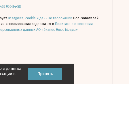
 495 956-34-58
ьзует
IP адреса, cookie и данные геолокации
Пользователей
овия использования содержатся в
Политике в отношении
персональных данных АО «Бизнес Ньюс Медиа»
ься данным
Принять
изации в