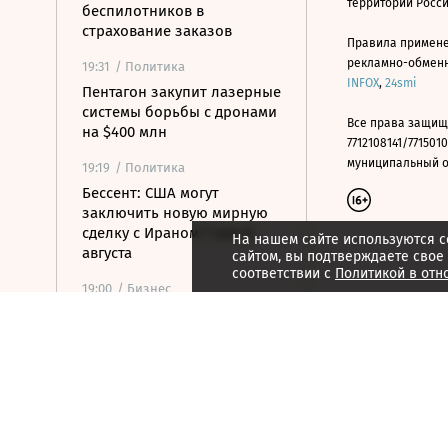
территории Росс
беспилотников в
страхование заказов
Правила примене
рекламно-обменно
19:31
/ Политика
INFOX
,
24smi
Пентагон закупит лазерные
системы борьбы с дронами
Все права защищ
на $400 млн
7712108141/7715010
муниципальный окр
19:19
/ Политика
Бессент: США могут
заключить новую мирную
сделку с Ираном 7 или 8
На нашем сайте используются c
августа
сайтом, вы подтверждаете свое
соответствии с
Политикой в отн
19:00
/ Бизнес
Аукцион по продаже
Рижского вокзала вновь не
состоялся
18:44
/ Политика
В Раде призвали Федорова
отправиться служить в ВСУ