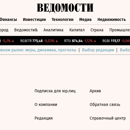
Финансы
Инвестиции
Технологии
Медиа
Недвижимость
ород
Ведомости&
Аналитика
Капитал
Страна
Промышле
а
Финансы
Инвестиции
Технологии
Медиа
Недвижимос
-0,2%
↓
RGBITR
775,48
-0,03%
↓
RTSI
874,64
-1,12%
↓
RGBI
115,17
-0,06%
ивном рынке: меры, динамика, прогнозы
Выбор редакции
Выбо
Подписка для юр.лиц
Архив
О компании
Обратная связь
Редакция
Справочный центр