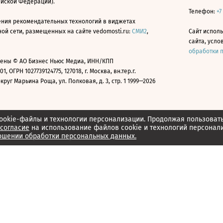
ийской Федерации).
Телефон:
+7
ния рекомендательных технологий в виджетах
й сети, размещенных на сайте vedomosti.ru:
СМИ2
,
Сайт испол
сайта, усл
обработки 
ены © АО Бизнес Ньюс Медиа, ИНН/КПП
01, ОГРН 1027739124775, 127018, г. Москва, вн.тер.г.
уг Марьина Роща, ул. Полковая, д. 3, стр. 1 1999—2026
ookie-файлы и технологии персонализации. Продолжая пользоват
согласие
на использование файлов cookie и технологий персонал
ошении обработки персональных данных.