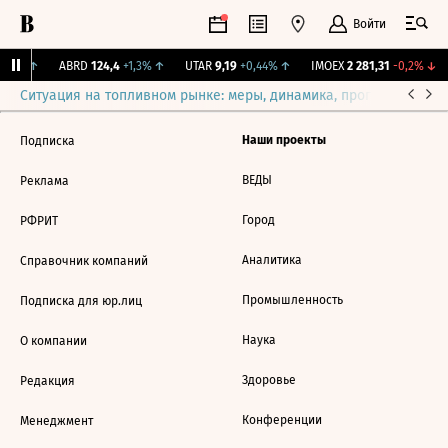
Войти
,31%
↑
ABRD
124,4
+1,3%
↑
UTAR
9,19
+0,44%
↑
IMOEX
2 281,31
-0,2%
↓
Ситуация на топливном рынке: меры, динамика, прогнозы
Выб
Наши проекты
Подписка
ВЕДЫ
Реклама
Город
РФРИТ
Аналитика
Справочник компаний
Промышленность
Подписка для юр.лиц
Наука
О компании
Здоровье
Редакция
Конференции
Менеджмент