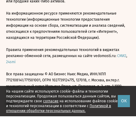
или продаже каких-либо активов.
На информационном ресурсе применяются рекомендательные
технологии (информационные технологии предоставления
информации на основе сбора, систематизации и анализа сведений,
относящихся к предпочтениям пользователей сети «Интернет»,
находящихся на территории Российской Федерации).
Правила применения рекомендательных технологий в виджетах
рекламно-обменной сети, размещенных на сайте vedomosti.ru:
СМИ2
,
24smi
Все права защищены © АО Бизнес Ньюс Медиа, ИНН/КПП
7712108141/771501001, ОГРН 1027739124775, 127018, г. Москва, вн.тер.г.
муниципальный округ Марьина Роща, ул. Полковая, д. 3, стр. 1 1999—
На нашем сайте используются cookie-файлы и технологии
2026
персонализации. Продолжая пользоваться данным сайтом, вы
ОК
подтверждаете свое
согласие
на использование файлов cookie
и технологий персонализации в соответствии с
Политикой в
отношении обработки персональных данных.