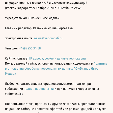
информационных технологий и массовых коммуникаций
(Роскомнадзор) от 27 ноября 2020 г. ЭЛ № ФС 77-79546
Учредитель: АО «Бизнес Ньюс Медиа»
Главный редактор: Казьмина Ирина Сергеевна
Электронная почта:
news@vedomosti.ru
Телефон:
+7 495 956-34-58
Сайт использует
IP адреса, cookie и данные геолокации
Пользователей сайта, условия использования содержатся в
Политике
в отношении обработки персональных данных АО «Бизнес Ньюс
Медиа»
Любое использование материалов допускается только при
соблюдении
правил перепечатки
и при наличии гиперссылки на
vedomosti.ru
Новости, аналитика, прогнозы и другие материалы, представленные
на данном сайте, не являются офертой или рекомендацией к покупке