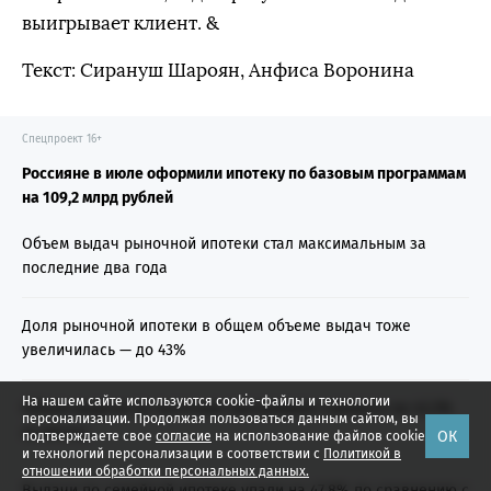
выигрывает клиент. &
Текст: Сирануш Шароян, Анфиса Воронина
Спецпроект 16+
Россияне в июле оформили ипотеку по базовым программам
на 109,2 млрд рублей
Объем выдач рыночной ипотеки стал максимальным за
последние два года
Доля рыночной ипотеки в общем объеме выдач тоже
увеличилась — до 43%
На нашем сайте используются cookie-файлы и технологии
Объем выдачи по льготным программам снизился на 42,3%
персонализации. Продолжая пользоваться данным сайтом, вы
за месяц
ОК
подтверждаете свое
согласие
на использование файлов cookie
и технологий персонализации в соответствии с
Политикой в
отношении обработки персональных данных.
Выдачи по семейной ипотеке упали на 47,8% по сравнению с