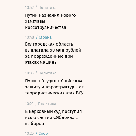
10:52
/ Политика
Путин назначил нового
замглавы
Россотрудничества
10:48
/
Страна
Белгородская область
выплатила 50 млн рублей
за поврежденные при
атаках машины
10:36
/ Политика
Путин обсудил с Совбезом
защиту инфраструктуры от
террористических атак ВСУ
10:22
/ Политика
В Верховный суд поступил
иск о снятии «Яблока» с
выборов
10:20
/
Спорт