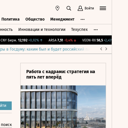
Войти
Политика
Общество
Менеджмент
нность
Инновации и технологии
Техуспех
ть
Политика
Общество
Менеджмент
Y Бирж.
12,192
+0,92%
↑
ARSA
7,51
-0,4%
↓
VEON-RX
58,5
+2,45%
↑
IMOEX
ры в Госдуму: каким был и будет российский парламент
Война н
Работа с кадрами: стратегия на
пять лет вперёд
йти
 поиск