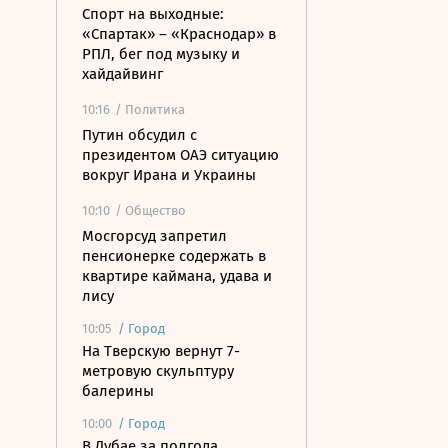
Спорт на выходные:
«Спартак» – «Краснодар» в
РПЛ, бег под музыку и
хайдайвинг
10:16
/ Политика
Путин обсудил с
президентом ОАЭ ситуацию
вокруг Ирана и Украины
10:10
/ Общество
Мосгорсуд запретил
пенсионерке содержать в
квартире каймана, удава и
лису
10:05
/
Город
На Тверскую вернут 7-
метровую скульптуру
балерины
10:00
/
Город
В Дубае за полгода