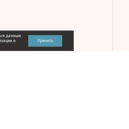
ься данным
Принять
изации в