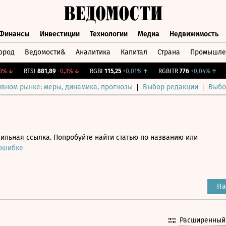
Финансы
Инвестиции
Технологии
Медиа
Недвижимость
ород
Ведомости&
Аналитика
Капитал
Страна
Промышле
а
Финансы
Инвестиции
Технологии
Медиа
Недвижимос
↓
RTSI
881,89
-0,3%
↓
RGBI
115,25
+0,01%
↑
RGBITR
776
+0,04%
↑
CN
ивном рынке: меры, динамика, прогнозы
Выбор редакции
Выбо
ильная ссылка. Попробуйте найти статью по названию или
 ошибке
На
Расширенный