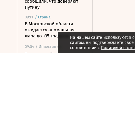
сообщили, что доверяют
Путину
09:11
/
Страна
В Московской области
ожидается аномальная
жара до +35 градусов
На нашем сайте используются c
сайтом, вы подтверждаете свое
09:04
/ Инвестиции
соответствии с
Политикой в отн
Рынок акций пытается
закрепиться выше уровня
2300 по индексу Мосбиржи
09:00
/
Город
В режиме обновления: как
в Москве масштабируется
программа КРТ
08:55
/ Общество
Слепакову грозит до двух
лет тюрьмы за уклонение
от обязанностей иноагента