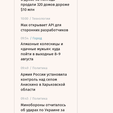
продали 320 домов дороже
$10 млн
10:00
/ Технологии
Mах открывает API для
сторонних разработчиков
09:54
/
Город
Алмазные колесницы и
«дачные мужья»: куда
пойти в выходные 8–9
августа
09:49
/ Политика
Армия России установила
контроль над селом
Анискино в Харьковской
области
09:45
/ Политика
Минобороны отчиталось
об ударах по Украине за