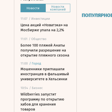
Новости
Новости
компаний
ПОПУЛЯРНО
11:07
/ Инвестиции
Цена акций «Новатэка» на
Мосбирже упала на 2,2%
11:01
/ Общество
Более 100 пляжей Анапы
получили разрешение на
открытие пляжного сезона
11:00
/
Город
Мошенники приглашали
иностранцев в фальшивый
университете в Хельсинки
10:54
/ Бизнес
Wildberries запустит
программу по открытию
хабов для хранения
товаров