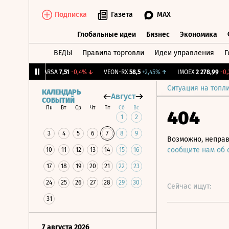
Подписка
Газета
MAX
Глобальные идеи
Бизнес
Экономика
ВЕДЫ
Правила торговли
Идеи управления
Г
Глобальные идеи
Бизнес
Экономик
0,92%
↑
ARSA
7,51
-0,4%
↓
VEON-RX
58,5
+2,45%
↑
IMOEX
2 278,99
-0,3%
Ситуация на топл
КАЛЕНДАРЬ
Август
СОБЫТИЙ
Пн
Вт
Ср
Чт
Пт
Сб
Вс
404
1
2
3
4
5
6
7
8
9
Возможно, неправ
сообщите нам об
10
11
12
13
14
15
16
17
18
19
20
21
22
23
24
25
26
27
28
29
30
Сейчас ищут:
31
7 августа 2026