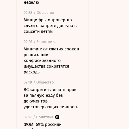
неделю
09:38
/ Общество
Минцифры опровергло
слухи о запрете доступа в
соцсети детям
09:26
/ Экономика
Минфин: от сжатия сроков
реализации
конфискованного
имущества сократятся
расходы
09:19
/ Общество
ВС запретил лишать прав
за пьяную езду без
документов,
удостоверяющих личность
09:17
/ Политика
ФОМ: 69% россиян