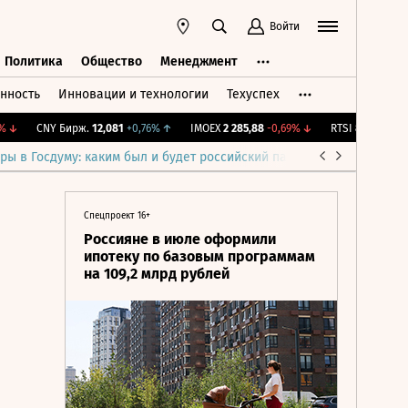
Войти
Политика
Общество
Менеджмент
нность
Инновации и технологии
Техуспех
ть
Политика
Общество
Менеджмент
CNY Бирж.
12,081
+0,76%
↑
IMOEX
2 285,88
-0,69%
↓
RTSI
884,56
-1,27%
ры в Госдуму: каким был и будет российский парламент
Война н
Спецпроект 16+
Россияне в июле оформили
ипотеку по базовым программам
на 109,2 млрд рублей