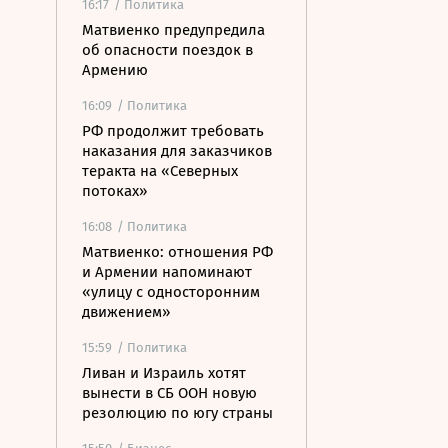
16:17
/ Политика
Матвиенко предупредила
об опасности поездок в
Армению
16:09
/ Политика
РФ продолжит требовать
наказания для заказчиков
теракта на «Северных
потоках»
16:08
/ Политика
Матвиенко: отношения РФ
и Армении напоминают
«улицу с односторонним
движением»
15:59
/ Политика
Ливан и Израиль хотят
вынести в СБ ООН новую
резолюцию по югу страны