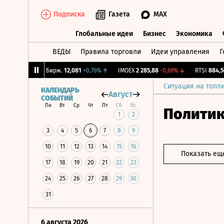
Подписка
Газета
MAX
Глобальные идеи
Бизнес
Экономика
ВЕДЫ
Правила торговли
Идеи управления
Г
Глобальные идеи
Бизнес
Экономик
33%
↓
CNY Бирж.
12,081
+0,76%
↑
IMOEX
2 285,88
-0,69%
↓
RTSI
884,56
-1
Ситуация на топл
КАЛЕНДАРЬ
Август
СОБЫТИЙ
Пн
Вт
Ср
Чт
Пт
Сб
Вс
Полити
1
2
3
4
5
6
7
8
9
10
11
12
13
14
15
16
Показать ещ
17
18
19
20
21
22
23
24
25
26
27
28
29
30
31
6 августа 2026