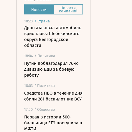
Новости
Новости
компаний
18:28
/
Страна
Дрон атаковал автомобиль
врио главы Шебекинского
округа Белгородской
области
18:04
/ Политика
Путин поблагодарил 76-ю
дивизию ВДВ за боевую
работу
18:03
/ Политика
Средства ПВО в течение дня
сбили 281 беспилотник ВСУ
17:50
/ Общество
Первая в истории 500-
балльница ЕГЭ поступила в
МФТИ