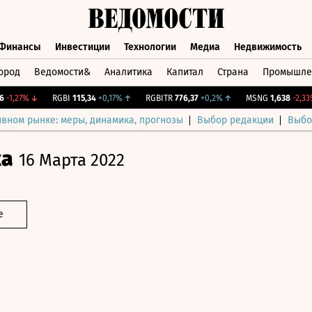
Финансы
Инвестиции
Технологии
Медиа
Недвижимость
ород
Ведомости&
Аналитика
Капитал
Страна
Промышле
а
Финансы
Инвестиции
Технологии
Медиа
Недвижимос
,27%
↓
RGBI
115,34
+0,17%
↑
RGBITR
776,37
+0,2%
↑
MSNG
1,638
-2,33%
↓
ивном рынке: меры, динамика, прогнозы
Выбор редакции
Выбо
ка
16 Марта 2022
е