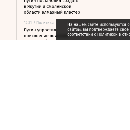
Путин постановил создать
в Якутии и Смоленской
области алмазный кластер
15:21
/ Политика
На нашем сайте используются c
сайтом, вы подтверждаете свое
Путин упростил
соответствии с
Политикой в отн
присвоение воинских
званий добровольцам
15:12
/ Политика
РФ не получала обращений
по прекращению
концессии строительства
ж/д в Армении
14:54
/ Общество
Генпрокуратура признала
нежелательным
американский фонд Human
Rights Foundation
14:50
/ Экономика
Сазанов: вопрос о