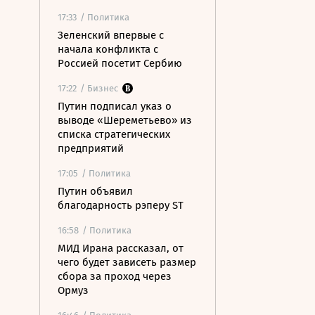
17:33
/ Политика
Зеленский впервые с
начала конфликта с
Россией посетит Сербию
17:22
/ Бизнес
Путин подписал указ о
выводе «Шереметьево» из
списка стратегических
предприятий
17:05
/ Политика
Путин объявил
благодарность рэперу ST
16:58
/ Политика
МИД Ирана рассказал, от
чего будет зависеть размер
сбора за проход через
Ормуз