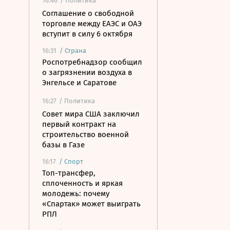
16:46
/ Политика
Соглашение о свободной
торговле между ЕАЭС и ОАЭ
вступит в силу 6 октября
16:31
/
Страна
Роспотребнадзор сообщил
о загрязнении воздуха в
Энгельсе и Саратове
16:27
/ Политика
Совет мира США заключил
первый контракт на
строительство военной
базы в Газе
16:17
/
Спорт
Топ-трансфер,
сплоченность и яркая
молодежь: почему
«Спартак» может выиграть
РПЛ