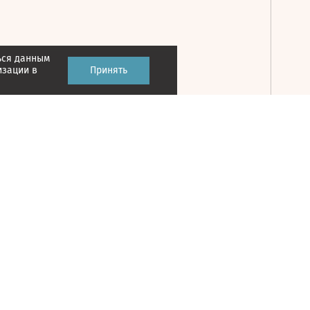
ься данным
Принять
изации в