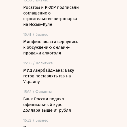
15:50
/ Бизнес
Росатом и РКФР подписали
соглашение о
строительстве ветропарка
на Иссык-Куле
15:41
/ Бизнес
Минфин: власти вернулись
к обсуждению онлайн-
продажи алкоголя
15:36
/ Политика
МИД Азербайджана: Баку
готов поставлять газ на
Украину
15:32
/ Финансы
Банк России поднял
официальный курс
доллара выше 81 рубля
15:23
/ Бизнес