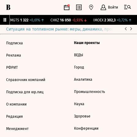
Войти
↑
MGTS
1 322
+0,61%
↑
CHKZ
16 050
-0,93%
↓
IMOEX
2 302,3
+0,72%
↑
Ситуация на топливном рынке: меры, динамика, прогнозы
Выб
Наши проекты
Подписка
ВЕДЫ
Реклама
Город
РФРИТ
Аналитика
Справочник компаний
Промышленность
Подписка для юр.лиц
Наука
О компании
Здоровье
Редакция
Конференции
Менеджмент