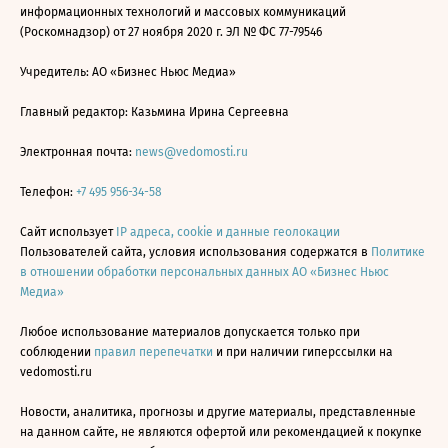
информационных технологий и массовых коммуникаций
(Роскомнадзор) от 27 ноября 2020 г. ЭЛ № ФС 77-79546
Учредитель: АО «Бизнес Ньюс Медиа»
Главный редактор: Казьмина Ирина Сергеевна
Электронная почта:
news@vedomosti.ru
Телефон:
+7 495 956-34-58
Сайт использует
IP адреса, cookie и данные геолокации
Пользователей сайта, условия использования содержатся в
Политике
в отношении обработки персональных данных АО «Бизнес Ньюс
Медиа»
Любое использование материалов допускается только при
соблюдении
правил перепечатки
и при наличии гиперссылки на
vedomosti.ru
Новости, аналитика, прогнозы и другие материалы, представленные
на данном сайте, не являются офертой или рекомендацией к покупке