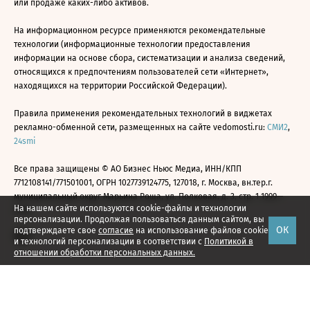
или продаже каких-либо активов.
На информационном ресурсе применяются рекомендательные
технологии (информационные технологии предоставления
информации на основе сбора, систематизации и анализа сведений,
относящихся к предпочтениям пользователей сети «Интернет»,
находящихся на территории Российской Федерации).
Правила применения рекомендательных технологий в виджетах
рекламно-обменной сети, размещенных на сайте vedomosti.ru:
СМИ2
,
24smi
Все права защищены © АО Бизнес Ньюс Медиа, ИНН/КПП
7712108141/771501001, ОГРН 1027739124775, 127018, г. Москва, вн.тер.г.
муниципальный округ Марьина Роща, ул. Полковая, д. 3, стр. 1 1999—
На нашем сайте используются cookie-файлы и технологии
2026
персонализации. Продолжая пользоваться данным сайтом, вы
ОК
подтверждаете свое
согласие
на использование файлов cookie
и технологий персонализации в соответствии с
Политикой в
отношении обработки персональных данных.