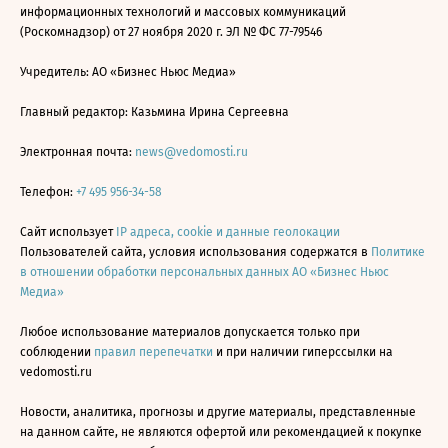
информационных технологий и массовых коммуникаций
(Роскомнадзор) от 27 ноября 2020 г. ЭЛ № ФС 77-79546
Учредитель: АО «Бизнес Ньюс Медиа»
Главный редактор: Казьмина Ирина Сергеевна
Электронная почта:
news@vedomosti.ru
Телефон:
+7 495 956-34-58
Сайт использует
IP адреса, cookie и данные геолокации
Пользователей сайта, условия использования содержатся в
Политике
в отношении обработки персональных данных АО «Бизнес Ньюс
Медиа»
Любое использование материалов допускается только при
соблюдении
правил перепечатки
и при наличии гиперссылки на
vedomosti.ru
Новости, аналитика, прогнозы и другие материалы, представленные
на данном сайте, не являются офертой или рекомендацией к покупке