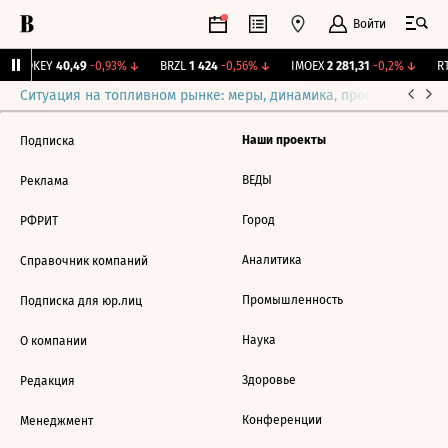
Войти
OKEY
40,49
-0,93%
↓
BRZL
1 424
-0,56%
↓
IMOEX
2 281,31
-0,2%
↓
RT
Ситуация на топливном рынке: меры, динамика, прогнозы
Выб
Наши проекты
Подписка
ВЕДЫ
Реклама
Город
РФРИТ
Аналитика
Справочник компаний
Промышленность
Подписка для юр.лиц
Наука
О компании
Здоровье
Редакция
Конференции
Менеджмент