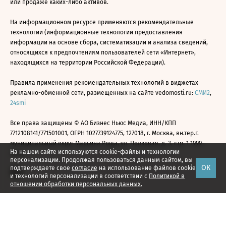
или продаже каких-либо активов.
На информационном ресурсе применяются рекомендательные
технологии (информационные технологии предоставления
информации на основе сбора, систематизации и анализа сведений,
относящихся к предпочтениям пользователей сети «Интернет»,
находящихся на территории Российской Федерации).
Правила применения рекомендательных технологий в виджетах
рекламно-обменной сети, размещенных на сайте vedomosti.ru:
СМИ2
,
24smi
Все права защищены © АО Бизнес Ньюс Медиа, ИНН/КПП
7712108141/771501001, ОГРН 1027739124775, 127018, г. Москва, вн.тер.г.
муниципальный округ Марьина Роща, ул. Полковая, д. 3, стр. 1 1999—
На нашем сайте используются cookie-файлы и технологии
2026
персонализации. Продолжая пользоваться данным сайтом, вы
ОК
подтверждаете свое
согласие
на использование файлов cookie
и технологий персонализации в соответствии с
Политикой в
отношении обработки персональных данных.