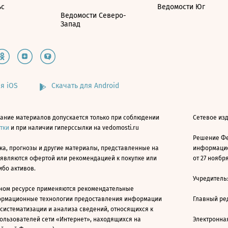
ьс
Ведомости Юг
Ведомости Северо-
Запад
я iOS
Скачать для Android
ание материалов допускается только при соблюдении
Сетевое изд
атки
и при наличии гиперссылки на vedomosti.ru
Решение Фе
ка, прогнозы и другие материалы, представленные на
информацио
 являются офертой или рекомендацией к покупке или
от 27 ноября
ибо активов.
Учредитель
ном ресурсе применяются рекомендательные
ормационные технологии предоставления информации
Главный ре
 систематизации и анализа сведений, относящихся к
ользователей сети «Интернет», находящихся на
Электронна