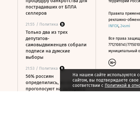
процедуру банкротства для
территории Росс
пострадавших от БПЛА
селлеров
Правила примене
рекламно-обменно
21:55
/ Политика
INFOX
,
24smi
Только два из трех
депутатов-
Все права защищ
самовыдвиженцев собрали
7712108141/7715010
подписи на думские
муниципальный окр
выборы
21:53
/ Политика
На нашем сайте используются c
56% россиян
сайтом, вы подтверждаете свое
определились, за кого
соответствии с
Политикой в отн
проголосуют на выборах в
Госдуму
21:50
/ Общество
Бомбилам запретят
таксовать на вокзалах
Москвы и в аэропорту
«Внуково»