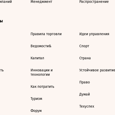
мпаний
Менеджмент
Распространение
ты
Правила торговли
Идеи управления
Ведомости&
Спорт
Капитал
Страна
ть
Инновации и
Устойчивое развити
технологии
Право
Как потратить
Думай
Туризм
Техуспех
Форум