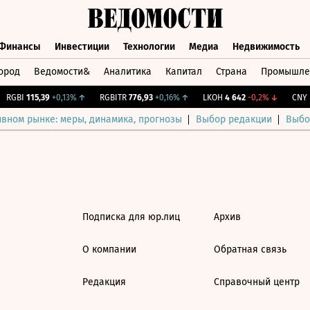
Финансы
Инвестиции
Технологии
Медиа
Недвижимость
ород
Ведомости&
Аналитика
Капитал
Страна
Промышле
а
Финансы
Инвестиции
Технологии
Медиа
Недвижимос
RGBI
115,39
+0,13%
↑
RGBITR
776,93
+0,16%
↑
LKOH
4 642
-0,2%
↓
CNY Б
ивном рынке: меры, динамика, прогнозы
Выбор редакции
Выбо
Подписка для юр.лиц
Архив
О компании
Обратная связь
Редакция
Справочный центр