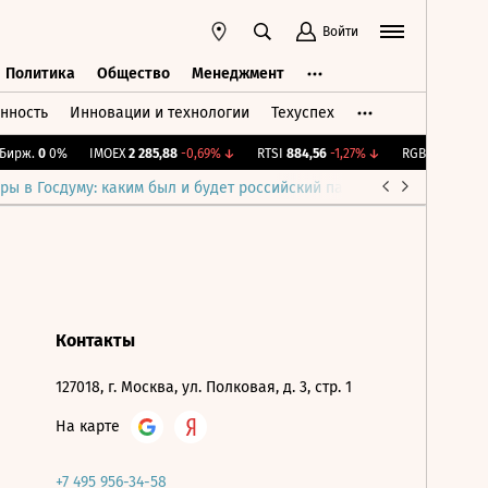
Войти
Политика
Общество
Менеджмент
нность
Инновации и технологии
Техуспех
ть
Политика
Общество
Менеджмент
ирж.
0
0%
IMOEX
2 285,88
-0,69%
↓
RTSI
884,56
-1,27%
↓
RGBI
115,39
+0,
ры в Госдуму: каким был и будет российский парламент
Война н
Контакты
127018, г. Москва, ул. Полковая, д. 3, стр. 1
На карте
+7 495 956-34-58