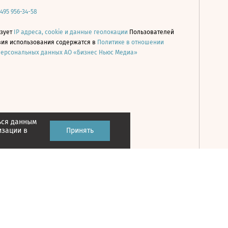
 495 956-34-58
ьзует
IP адреса, cookie и данные геолокации
Пользователей
овия использования содержатся в
Политике в отношении
персональных данных АО «Бизнес Ньюс Медиа»
ься данным
Принять
изации в