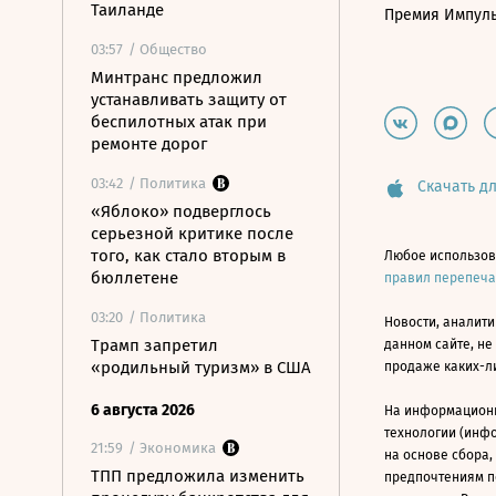
Таиланде
Премия Импул
03:57
/ Общество
Минтранс предложил
устанавливать защиту от
беспилотных атак при
ремонте дорог
03:42
/ Политика
Скачать дл
«Яблоко» подверглось
серьезной критике после
того, как стало вторым в
Любое использов
бюллетене
правил перепеч
03:20
/ Политика
Новости, аналити
Трамп запретил
данном сайте, не
«родильный туризм» в США
продаже каких-л
6 августа 2026
На информацион
технологии (инф
21:59
/ Экономика
на основе сбора,
ТПП предложила изменить
предпочтениям п