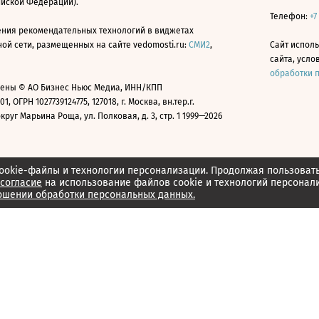
ийской Федерации).
Телефон:
+7
ния рекомендательных технологий в виджетах
й сети, размещенных на сайте vedomosti.ru:
СМИ2
,
Сайт испол
сайта, усл
обработки 
ены © АО Бизнес Ньюс Медиа, ИНН/КПП
01, ОГРН 1027739124775, 127018, г. Москва, вн.тер.г.
уг Марьина Роща, ул. Полковая, д. 3, стр. 1 1999—2026
ookie-файлы и технологии персонализации. Продолжая пользоват
согласие
на использование файлов cookie и технологий персонал
ошении обработки персональных данных.