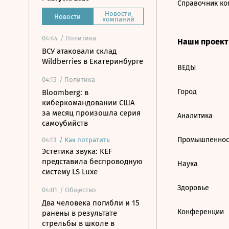
Справочник ко
Новости
Новости
компаний
04:44
/ Политика
Наши проек
ВСУ атаковали склад
Wildberries в Екатеринбурге
ВЕДЫ
04:15
/ Политика
Город
Bloomberg: в
киберкомандовании США
за месяц произошла серия
Аналитика
самоубийств
Промышленнос
04:13
/
Как потратить
Эстетика звука: KEF
представила беспроводную
Наука
систему LS Luxe
Здоровье
04:01
/ Общество
Два человека погибли и 15
Конференции
ранены в результате
стрельбы в школе в