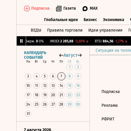
Подписка
Газета
MAX
Глобальные идеи
Бизнес
Экономика
ВЕДЫ
Правила торговли
Идеи управления
Г
Глобальные идеи
Бизнес
Экономик
0,2%
↓
CNY Бирж.
0
0%
IMOEX
2 285,88
-0,69%
↓
RTSI
884,56
-1,27%
↓
Ситуация на топл
КАЛЕНДАРЬ
Август
СОБЫТИЙ
Пн
Вт
Ср
Чт
Пт
Сб
Вс
1
2
3
4
5
6
7
8
9
10
11
12
13
14
15
16
Подписка
17
18
19
20
21
22
23
24
25
26
27
28
29
30
Реклама
31
РФРИТ
7 августа 2026