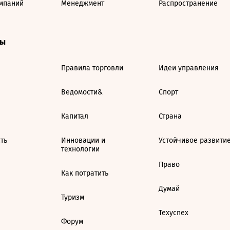
мпаний
Менеджмент
Распространение
ты
Правила торговли
Идеи управления
Ведомости&
Спорт
Капитал
Страна
ть
Инновации и
Устойчивое развити
технологии
Право
Как потратить
Думай
Туризм
Техуспех
Форум