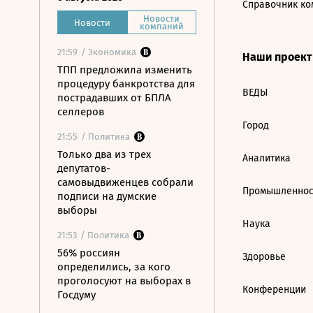
Справочник ко
Новости
Новости
компаний
21:59
/ Экономика
Наши проек
ТПП предложила изменить
процедуру банкротства для
ВЕДЫ
пострадавших от БПЛА
селлеров
Город
21:55
/ Политика
Только два из трех
Аналитика
депутатов-
самовыдвиженцев собрали
Промышленнос
подписи на думские
выборы
Наука
21:53
/ Политика
56% россиян
Здоровье
определились, за кого
проголосуют на выборах в
Конференции
Госдуму