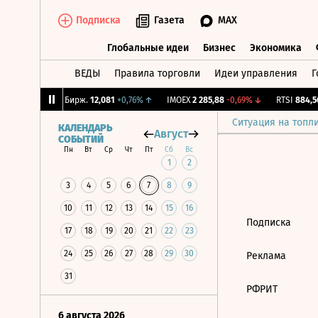
Подписка
Газета
MAX
Глобальные идеи
Бизнес
Экономика
ВЕДЫ
Правила торговли
Идеи управления
Г
Глобальные идеи
Бизнес
Экономик
1,02%
↓
CNY Бирж.
12,081
+0,76%
↑
IMOEX
2 285,88
-0,69%
↓
RTSI
884,56
Ситуация на топл
КАЛЕНДАРЬ
Август
СОБЫТИЙ
Пн
Вт
Ср
Чт
Пт
Сб
Вс
1
2
3
4
5
6
7
8
9
10
11
12
13
14
15
16
Подписка
17
18
19
20
21
22
23
24
25
26
27
28
29
30
Реклама
31
РФРИТ
6 августа 2026