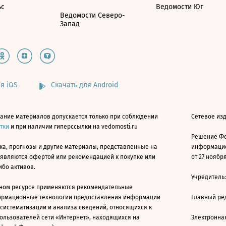
ьс
Ведомости Юг
Ведомости Северо-
Запад
я iOS
Скачать для Android
ание материалов допускается только при соблюдении
Сетевое изд
атки
и при наличии гиперссылки на vedomosti.ru
Решение Фе
ка, прогнозы и другие материалы, представленные на
информацио
 являются офертой или рекомендацией к покупке или
от 27 ноября
ибо активов.
Учредитель
ном ресурсе применяются рекомендательные
ормационные технологии предоставления информации
Главный ре
 систематизации и анализа сведений, относящихся к
ользователей сети «Интернет», находящихся на
Электронна