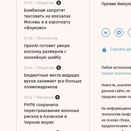
21:50
/ Общество
Премия Импул
Бомбилам запретят
таксовать на вокзалах
Москвы и в аэропорту
«Внуково»
21:48
/ Технологии
OpenAI готовит умную
Скачать дл
колонку размером с
хоккейную шайбу
21:44
/ Общество
Любое использов
правил перепеч
Бюджетные места ведущих
вузов занимает все больше
Новости, аналити
олимпиадников
данном сайте, не
продаже каких-л
21:42
/ Финансы
РНПК сохранила
На информацион
перестрахование военных
технологии (инф
рисков в Азовском и
на основе сбора,
Черном морях
предпочтениям п