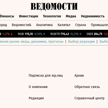
Финансы
Инвестиции
Технологии
Медиа
Недвижимость
ород
Ведомости&
Аналитика
Капитал
Страна
Промышле
а
Финансы
Инвестиции
Технологии
Медиа
Недвижимос
-1,27%
↓
RGBI
115,35
+0,18%
↑
RGBITR
776,42
+0,21%
↑
SBER
284,75
-1,02
ивном рынке: меры, динамика, прогнозы
Выбор редакции
Выбо
Подписка для юр.лиц
Архив
О компании
Обратная связь
Редакция
Справочный центр