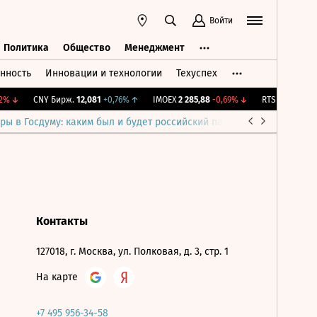
Войти
Политика
Общество
Менеджмент
нность
Инновации и технологии
Техуспех
ть
Политика
Общество
Менеджмент
%
↓
CNY Бирж.
12,081
+0,76%
↑
IMOEX
2 285,88
-0,69%
↓
RTSI
884,56
-1,
ры в Госдуму: каким был и будет российский парламент
Война н
Контакты
127018, г. Москва, ул. Полковая, д. 3, стр. 1
На карте
+7 495 956-34-58