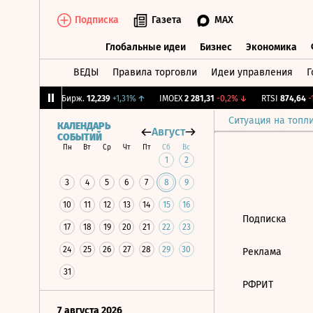
Подписка
Газета
MAX
Глобальные идеи
Бизнес
Экономика
ВЕДЫ
Правила торговли
Идеи управления
Г
Глобальные идеи
Бизнес
Экономик
,64%
↓
CNY Бирж.
12,239
+1,31%
↑
IMOEX
2 281,31
-0,2%
↓
RTSI
874,64
-1
Ситуация на топл
КАЛЕНДАРЬ
Август
СОБЫТИЙ
Пн
Вт
Ср
Чт
Пт
Сб
Вс
1
2
3
4
5
6
7
8
9
10
11
12
13
14
15
16
Подписка
17
18
19
20
21
22
23
24
25
26
27
28
29
30
Реклама
31
РФРИТ
7 августа 2026