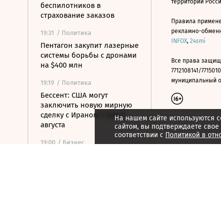
территории Росс
беспилотников в
страхование заказов
Правила примене
рекламно-обменно
19:31
/ Политика
INFOX
,
24smi
Пентагон закупит лазерные
системы борьбы с дронами
Все права защищ
на $400 млн
7712108141/7715010
муниципальный окр
19:19
/ Политика
Бессент: США могут
заключить новую мирную
сделку с Ираном 7 или 8
На нашем сайте используются c
августа
сайтом, вы подтверждаете свое
соответствии с
Политикой в отн
19:00
/ Бизнес
Аукцион по продаже
Рижского вокзала вновь не
состоялся
18:44
/ Политика
В Раде призвали Федорова
отправиться служить в ВСУ