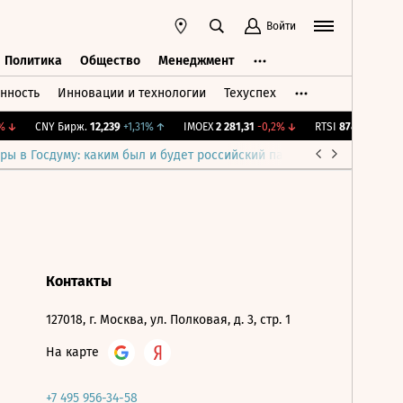
Войти
Политика
Общество
Менеджмент
нность
Инновации и технологии
Техуспех
ть
Политика
Общество
Менеджмент
↓
CNY Бирж.
12,239
+1,31%
↑
IMOEX
2 281,31
-0,2%
↓
RTSI
874,64
-1,12%
ры в Госдуму: каким был и будет российский парламент
Война н
Контакты
127018, г. Москва, ул. Полковая, д. 3, стр. 1
На карте
+7 495 956-34-58