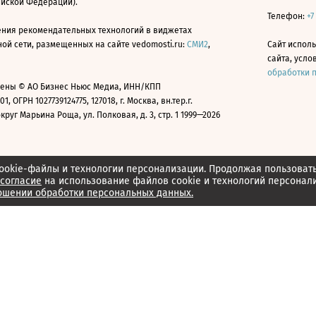
ийской Федерации).
Телефон:
+7
ния рекомендательных технологий в виджетах
й сети, размещенных на сайте vedomosti.ru:
СМИ2
,
Сайт испол
сайта, усл
обработки 
ены © АО Бизнес Ньюс Медиа, ИНН/КПП
01, ОГРН 1027739124775, 127018, г. Москва, вн.тер.г.
уг Марьина Роща, ул. Полковая, д. 3, стр. 1 1999—2026
ookie-файлы и технологии персонализации. Продолжая пользоват
согласие
на использование файлов cookie и технологий персонал
ошении обработки персональных данных.