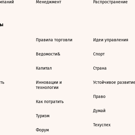
мпаний
Менеджмент
Распространение
ты
Правила торговли
Идеи управления
Ведомости&
Спорт
Капитал
Страна
ть
Инновации и
Устойчивое развити
технологии
Право
Как потратить
Думай
Туризм
Техуспех
Форум