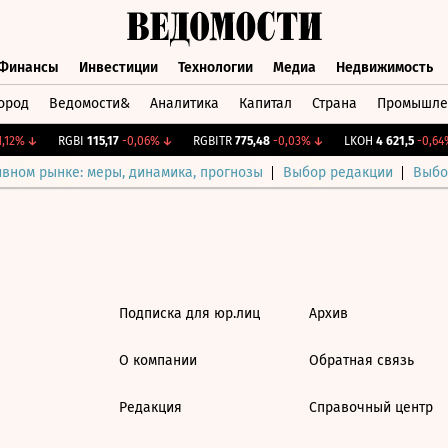
Финансы
Инвестиции
Технологии
Медиа
Недвижимость
ород
Ведомости&
Аналитика
Капитал
Страна
Промышле
а
Финансы
Инвестиции
Технологии
Медиа
Недвижимос
,12%
↓
RGBI
115,17
-0,06%
↓
RGBITR
775,48
-0,03%
↓
LKOH
4 621,5
-0,64%
ивном рынке: меры, динамика, прогнозы
Выбор редакции
Выбо
Подписка для юр.лиц
Архив
О компании
Обратная связь
Редакция
Справочный центр