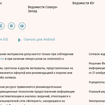
ьс
Ведомости Юг
Ведомости Северо-
Запад
я iOS
Скачать для Android
ание материалов допускается только при соблюдении
Сетевое изд
атки
и при наличии гиперссылки на vedomosti.ru
Решение Фе
ка, прогнозы и другие материалы, представленные на
информацио
 являются офертой или рекомендацией к покупке или
от 27 ноября
ибо активов.
Учредитель
ном ресурсе применяются рекомендательные
ормационные технологии предоставления информации
Главный ре
 систематизации и анализа сведений, относящихся к
ользователей сети «Интернет», находящихся на
Электронна