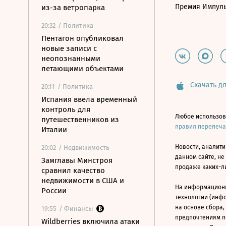
Премия Импул
из-за ветропарка
20:32
/ Политика
Пентагон опубликовал
новые записи с
неопознанными
летающими объектами
Скачать дл
20:11
/ Политика
Испания ввела временный
контроль для
Любое использов
путешественников из
правил перепеч
Италии
Новости, аналити
20:02
/ Недвижимость
данном сайте, не
Замглавы Минстроя
продаже каких-л
сравнил качество
недвижимости в США и
На информацион
России
технологии (инф
на основе сбора,
19:55
/ Финансы
предпочтениям п
Wildberries включила атаки