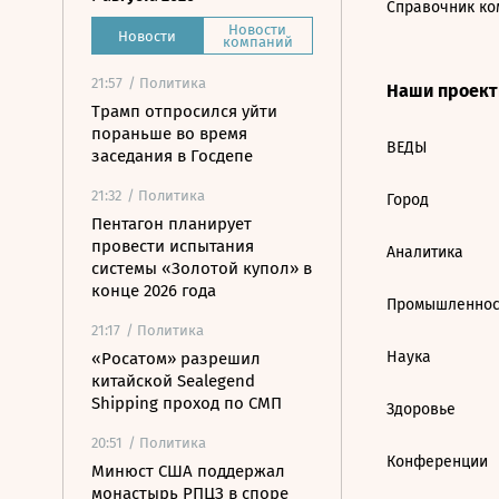
Справочник ко
Новости
Новости
компаний
21:57
/ Политика
Наши проек
Трамп отпросился уйти
пораньше во время
ВЕДЫ
заседания в Госдепе
21:32
/ Политика
Город
Пентагон планирует
провести испытания
Аналитика
системы «Золотой купол» в
конце 2026 года
Промышленнос
21:17
/ Политика
Наука
«Росатом» разрешил
китайской Sealegend
Shipping проход по СМП
Здоровье
20:51
/ Политика
Конференции
Минюст США поддержал
монастырь РПЦЗ в споре