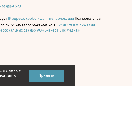
 495 956-34-58
ьзует
IP адреса, cookie и данные геолокации
Пользователей
овия использования содержатся в
Политике в отношении
персональных данных АО «Бизнес Ньюс Медиа»
ься данным
Принять
изации в