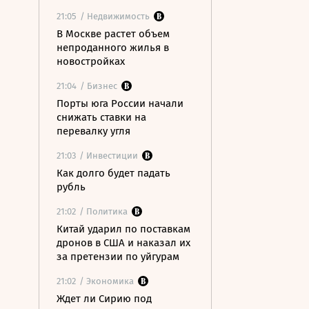
21:05
/ Недвижимость
В Москве растет объем
непроданного жилья в
новостройках
21:04
/ Бизнес
Порты юга России начали
снижать ставки на
перевалку угля
21:03
/ Инвестиции
Как долго будет падать
рубль
21:02
/ Политика
Китай ударил по поставкам
дронов в США и наказал их
за претензии по уйгурам
21:02
/ Экономика
Ждет ли Сирию под