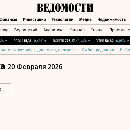
Финансы
Инвестиции
Технологии
Медиа
Недвижимость
ород
Ведомости&
Аналитика
Капитал
Страна
Промышле
а
Финансы
Инвестиции
Технологии
Медиа
Недвижимос
↑
RGBI
115,37
+0,43%
↑
RGBITR
776,27
+0,44%
↑
VTBR
56,82
+0,05%
↑
ивном рынке: меры, динамика, прогнозы
Выбор редакции
Выбо
ка
20 Февраля 2026
е