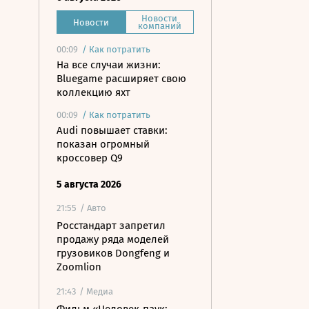
Новости
Новости
компаний
00:09
/
Как потратить
На все случаи жизни:
Bluegame расширяет свою
коллекцию яхт
00:09
/
Как потратить
Audi повышает ставки:
показан огромный
кроссовер Q9
5 августа 2026
21:55
/ Авто
Росстандарт запретил
продажу ряда моделей
грузовиков Dongfeng и
Zoomlion
21:43
/ Медиа