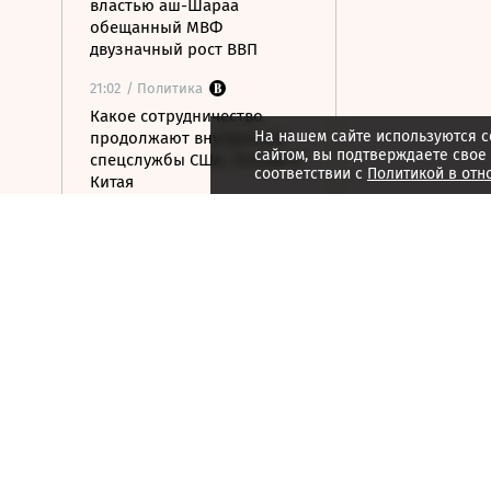
властью аш-Шараа
обещанный МВФ
двузначный рост ВВП
21:02
/ Политика
Какое сотрудничество
На нашем сайте используются c
продолжают внутренние
сайтом, вы подтверждаете свое
спецслужбы США, России и
соответствии с
Политикой в отн
Китая
21:01
/ Мнения
Бессильный алгоритм
21:00
/ Мнения
Гонка за железом
21:00
/ Мнения
За пределами HR
20:59
/ Общество
В ООН предупредили о
риске роста числа