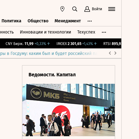
Войти
Политика
Общество
Менеджмент
нность
Инновации и технологии
Техуспех
ть
Политика
Общество
Менеджмент
CNY Бирж.
11,99
+0,33%
↑
IMOEX
2 301,65
+1,43%
↑
RTSI
895,93
+1,68%
↑
ры в Госдуму: каким был и будет российский парламент
Война н
Ведомости. Капитал