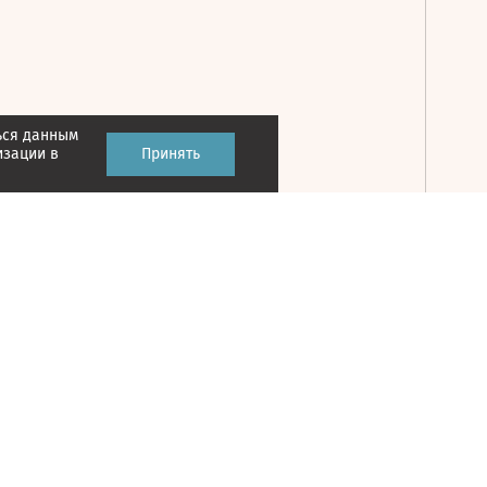
ься данным
Принять
изации в