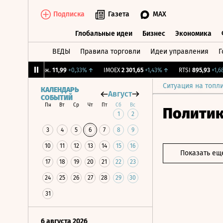
Подписка
Газета
MAX
Глобальные идеи
Бизнес
Экономика
ВЕДЫ
Правила торговли
Идеи управления
Г
Глобальные идеи
Бизнес
Экономик
↑
CNY Бирж.
11,99
+0,33%
↑
IMOEX
2 301,65
+1,43%
↑
RTSI
895,93
+1,68%
Ситуация на топл
КАЛЕНДАРЬ
Август
СОБЫТИЙ
Пн
Вт
Ср
Чт
Пт
Сб
Вс
Полити
1
2
3
4
5
6
7
8
9
10
11
12
13
14
15
16
Показать ещ
17
18
19
20
21
22
23
24
25
26
27
28
29
30
31
6 августа 2026