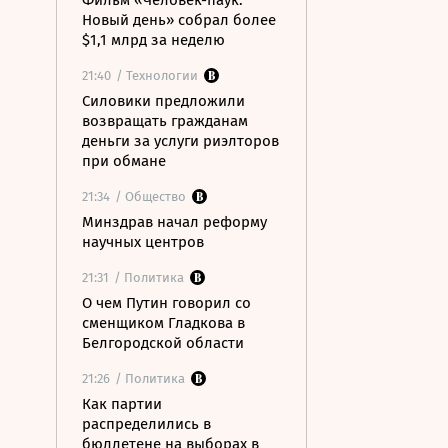
Фильм «Человек-паук:
Новый день» собрал более
$1,1 млрд за неделю
21:40
/ Технологии
Силовики предложили
возвращать гражданам
деньги за услуги риэлторов
при обмане
21:34
/ Общество
Минздрав начал реформу
научных центров
21:31
/ Политика
О чем Путин говорил со
сменщиком Гладкова в
Белгородской области
21:26
/ Политика
Как партии
распределились в
бюллетене на выборах в