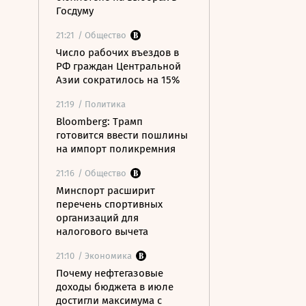
Госдуму
21:21
/ Общество
Число рабочих въездов в
РФ граждан Центральной
Азии сократилось на 15%
21:19
/ Политика
Bloomberg: Трамп
готовится ввести пошлины
на импорт поликремния
21:16
/ Общество
Минспорт расширит
перечень спортивных
организаций для
налогового вычета
21:10
/ Экономика
Почему нефтегазовые
доходы бюджета в июле
достигли максимума с