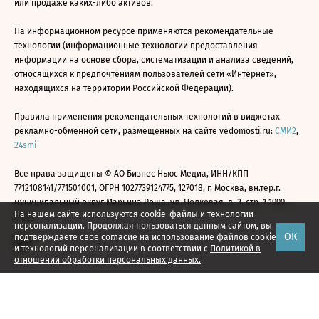
или продаже каких-либо активов.
На информационном ресурсе применяются рекомендательные
технологии (информационные технологии предоставления
информации на основе сбора, систематизации и анализа сведений,
относящихся к предпочтениям пользователей сети «Интернет»,
находящихся на территории Российской Федерации).
Правила применения рекомендательных технологий в виджетах
рекламно-обменной сети, размещенных на сайте vedomosti.ru:
СМИ2
,
24smi
Все права защищены © АО Бизнес Ньюс Медиа, ИНН/КПП
7712108141/771501001, ОГРН 1027739124775, 127018, г. Москва, вн.тер.г.
муниципальный округ Марьина Роща, ул. Полковая, д. 3, стр. 1 1999—
На нашем сайте используются cookie-файлы и технологии
2026
персонализации. Продолжая пользоваться данным сайтом, вы
ОК
подтверждаете свое
согласие
на использование файлов cookie
и технологий персонализации в соответствии с
Политикой в
отношении обработки персональных данных.