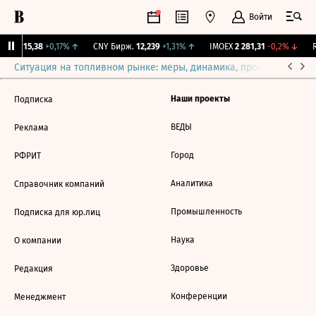
Войти
GBI
115,38
+0,17%
↑
CNY Бирж.
12,239
+1,31%
↑
IMOEX
2 281,31
-0,2%
↓
R
Ситуация на топливном рынке: меры, динамика, прогнозы
Выб
Наши проекты
Подписка
ВЕДЫ
Реклама
Город
РФРИТ
Аналитика
Справочник компаний
Промышленность
Подписка для юр.лиц
Наука
О компании
Здоровье
Редакция
Конференции
Менеджмент