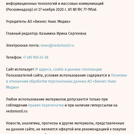
информационных технологий и массовых коммуникаций
(Роскомнадзор) от 27 ноября 2020 г. ЭЛ № ФС 77-79546
Учредитель: АО «Бизнес Ньюс Медиа»
Главный редактор: Казьмина Ирина Сергеевна
Электронная почта:
news@vedomosti.ru
Телефон:
+7 495 956-34-58
Сайт использует
IP адреса, cookie и данные геолокации
Пользователей сайта, условия использования содержатся в
Политике
в отношении обработки персональных данных АО «Бизнес Ньюс
Медиа»
Любое использование материалов допускается только при
соблюдении
правил перепечатки
и при наличии гиперссылки на
vedomosti.ru
Новости, аналитика, прогнозы и другие материалы, представленные
на данном сайте, не являются офертой или рекомендацией к покупке