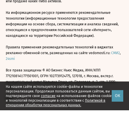
или продаже каких-либо активов.
На информационном ресурсе применяются рекомендательные
технологии (информационные технологии предоставления
информации на основе сбора, систематизации и анализа сведений,
относящихся к предпочтениям пользователей сети «Интернет»,
находящихся на территории Российской Федерации).
Правила применения рекомендательных технологий в виджетах
рекламно-обменной сети, размещенных на сайте vedomosti.ru:
СМИ2
,
24smi
Все права защищены © АО Бизнес Ньюс Медиа, ИНН/КПП
7712108141/771501001, ОГРН 1027739124775, 127018, г. Москва, вн.тер.г.
муниципальный округ Марьина Роща, ул. Полковая, д. 3, стр. 1 1999—
На нашем сайте используются cookie-файлы и технологии
2026
персонализации. Продолжая пользоваться данным сайтом, вы
ОК
подтверждаете свое
согласие
на использование файлов cookie
и технологий персонализации в соответствии с
Политикой в
отношении обработки персональных данных.