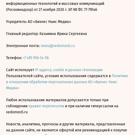
информационных технологий и массовых коммуникаций
(Роскомнадзор) от 27 ноября 2020 г. ЭЛ № ФС 77-79546
Учредитель: АО «Бизнес Ньюс Медиа»
Главный редактор: Казьмина Ирина Сергеевна
Электронная почта:
news@vedomosti.ru
Телефон:
+7 495 956-34-58
Сайт использует
IP адреса, cookie и данные геолокации
Пользователей сайта, условия использования содержатся в
Политике
в отношении обработки персональных данных АО «Бизнес Ньюс
Медиа»
Любое использование материалов допускается только при
соблюдении
правил перепечатки
и при наличии гиперссылки на
vedomosti.ru
Новости, аналитика, прогнозы и другие материалы, представленные
на данном сайте, не являются офертой или рекомендацией к покупке