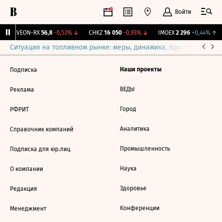
Войти
↑
VEON-RX
56,8
-0,53%
↓
CHKZ
16 050
-0,93%
↓
IMOEX
2 296
+0,44%
↑
Ситуация на топливном рынке: меры, динамика, прогнозы
Выб
Наши проекты
Подписка
ВЕДЫ
Реклама
Город
РФРИТ
Аналитика
Справочник компаний
Промышленность
Подписка для юр.лиц
Наука
О компании
Здоровье
Редакция
Конференции
Менеджмент