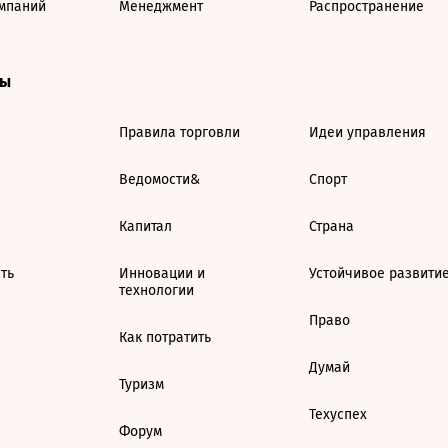
мпаний
Менеджмент
Распространение
ты
Правила торговли
Идеи управления
Ведомости&
Спорт
Капитал
Страна
ть
Инновации и
Устойчивое развити
технологии
Право
Как потратить
Думай
Туризм
Техуспех
Форум