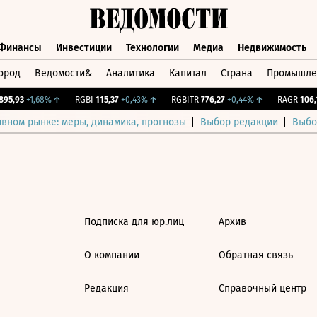
Финансы
Инвестиции
Технологии
Медиа
Недвижимость
ород
Ведомости&
Аналитика
Капитал
Страна
Промышле
а
Финансы
Инвестиции
Технологии
Медиа
Недвижимос
95,93
+1,68%
↑
RGBI
115,37
+0,43%
↑
RGBITR
776,27
+0,44%
↑
RAGR
106,1
ивном рынке: меры, динамика, прогнозы
Выбор редакции
Выбо
Подписка для юр.лиц
Архив
О компании
Обратная связь
Редакция
Справочный центр