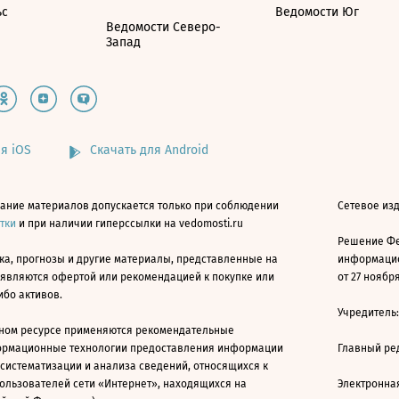
ьс
Ведомости Юг
Ведомости Северо-
Запад
я iOS
Скачать для Android
ание материалов допускается только при соблюдении
Сетевое изд
атки
и при наличии гиперссылки на vedomosti.ru
Решение Фе
ка, прогнозы и другие материалы, представленные на
информацио
 являются офертой или рекомендацией к покупке или
от 27 ноября
ибо активов.
Учредитель
ном ресурсе применяются рекомендательные
ормационные технологии предоставления информации
Главный ре
 систематизации и анализа сведений, относящихся к
ользователей сети «Интернет», находящихся на
Электронна