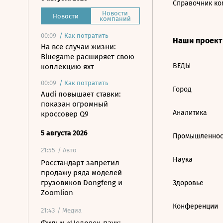
Справочник ко
Новости
Новости
компаний
00:09
/
Как потратить
Наши проек
На все случаи жизни:
Bluegame расширяет свою
ВЕДЫ
коллекцию яхт
00:09
/
Как потратить
Город
Audi повышает ставки:
показан огромный
Аналитика
кроссовер Q9
5 августа 2026
Промышленнос
21:55
/ Авто
Наука
Росстандарт запретил
продажу ряда моделей
грузовиков Dongfeng и
Здоровье
Zoomlion
Конференции
21:43
/ Медиа