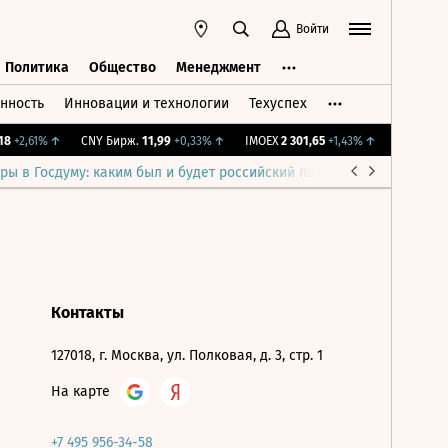
Войти
Политика
Общество
Менеджмент
нность
Инновации и технологии
Техуспех
ть
Политика
Общество
Менеджмент
8
+2,61%
↑
CNY Бирж.
11,99
+0,33%
↑
IMOEX
2 301,65
+1,43%
↑
RTSI
895,9
ры в Госдуму: каким был и будет российский парламент
Война н
Контакты
127018, г. Москва, ул. Полковая, д. 3, стр. 1
На карте
+7 495 956-34-58