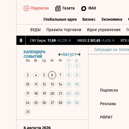
Подписка
Газета
MAX
Глобальные идеи
Бизнес
Экономика
ВЕДЫ
Правила торговли
Идеи управления
Г
Глобальные идеи
Бизнес
Экономик
06,18
+2,61%
↑
CNY Бирж.
11,99
+0,33%
↑
IMOEX
2 301,65
+1,43%
↑
RTSI
8
Ситуация на топл
КАЛЕНДАРЬ
Август
СОБЫТИЙ
Пн
Вт
Ср
Чт
Пт
Сб
Вс
1
2
3
4
5
6
7
8
9
10
11
12
13
14
15
16
Подписка
17
18
19
20
21
22
23
24
25
26
27
28
29
30
Реклама
31
РФРИТ
6 августа 2026