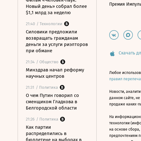
Фильм «Человек-паук:
Премия Импул
Новый день» собрал более
$1,1 млрд за неделю
21:40
/ Технологии
Силовики предложили
возвращать гражданам
деньги за услуги риэлторов
при обмане
Скачать дл
21:34
/ Общество
Минздрав начал реформу
Любое использов
научных центров
правил перепеч
21:31
/ Политика
Новости, аналити
О чем Путин говорил со
данном сайте, не
сменщиком Гладкова в
продаже каких-л
Белгородской области
На информацион
21:26
/ Политика
технологии (инф
Как партии
на основе сбора,
распределились в
предпочтениям п
бюллетене на выборах в