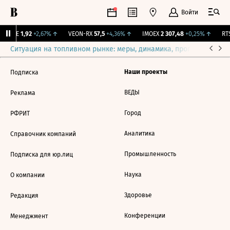
Войти
LIFE
1,92
+2,67%
↑
VEON-RX
57,5
+4,36%
↑
IMOEX
2 307,48
+0,25%
↑
RTS
Ситуация на топливном рынке: меры, динамика, прогнозы
Выб
Наши проекты
Подписка
ВЕДЫ
Реклама
Город
РФРИТ
Аналитика
Справочник компаний
Промышленность
Подписка для юр.лиц
Наука
О компании
Здоровье
Редакция
Конференции
Менеджмент