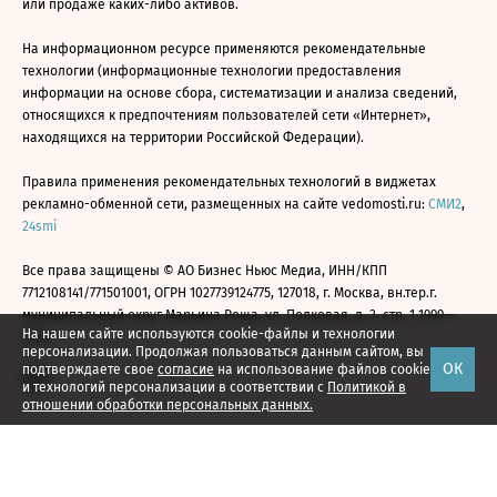
или продаже каких-либо активов.
На информационном ресурсе применяются рекомендательные
технологии (информационные технологии предоставления
информации на основе сбора, систематизации и анализа сведений,
относящихся к предпочтениям пользователей сети «Интернет»,
находящихся на территории Российской Федерации).
Правила применения рекомендательных технологий в виджетах
рекламно-обменной сети, размещенных на сайте vedomosti.ru:
СМИ2
,
24smi
Все права защищены © АО Бизнес Ньюс Медиа, ИНН/КПП
7712108141/771501001, ОГРН 1027739124775, 127018, г. Москва, вн.тер.г.
муниципальный округ Марьина Роща, ул. Полковая, д. 3, стр. 1 1999—
На нашем сайте используются cookie-файлы и технологии
2026
персонализации. Продолжая пользоваться данным сайтом, вы
ОК
подтверждаете свое
согласие
на использование файлов cookie
и технологий персонализации в соответствии с
Политикой в
отношении обработки персональных данных.