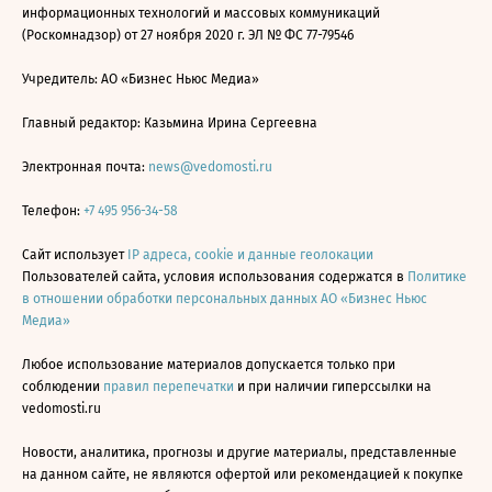
информационных технологий и массовых коммуникаций
(Роскомнадзор) от 27 ноября 2020 г. ЭЛ № ФС 77-79546
Учредитель: АО «Бизнес Ньюс Медиа»
Главный редактор: Казьмина Ирина Сергеевна
Электронная почта:
news@vedomosti.ru
Телефон:
+7 495 956-34-58
Сайт использует
IP адреса, cookie и данные геолокации
Пользователей сайта, условия использования содержатся в
Политике
в отношении обработки персональных данных АО «Бизнес Ньюс
Медиа»
Любое использование материалов допускается только при
соблюдении
правил перепечатки
и при наличии гиперссылки на
vedomosti.ru
Новости, аналитика, прогнозы и другие материалы, представленные
на данном сайте, не являются офертой или рекомендацией к покупке