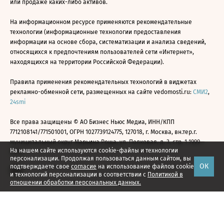
или продаже каких-либо активов.
На информационном ресурсе применяются рекомендательные
технологии (информационные технологии предоставления
информации на основе сбора, систематизации и анализа сведений,
относящихся к предпочтениям пользователей сети «Интернет»,
находящихся на территории Российской Федерации).
Правила применения рекомендательных технологий в виджетах
рекламно-обменной сети, размещенных на сайте vedomosti.ru:
СМИ2
,
24smi
Все права защищены © АО Бизнес Ньюс Медиа, ИНН/КПП
7712108141/771501001, ОГРН 1027739124775, 127018, г. Москва, вн.тер.г.
муниципальный округ Марьина Роща, ул. Полковая, д. 3, стр. 1 1999—
На нашем сайте используются cookie-файлы и технологии
2026
персонализации. Продолжая пользоваться данным сайтом, вы
ОК
подтверждаете свое
согласие
на использование файлов cookie
и технологий персонализации в соответствии с
Политикой в
отношении обработки персональных данных.