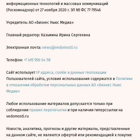
информационных технологий и массовых коммуникаций
(Роскомнадзор) от 27 ноября 2020 г. ЭЛ № ФС 77-79546
Учредитель: АО «Бизнес Ньюс Медиа»
Главный редактор: Казьмина Ирина Сергеевна
Электронная почта:
news@vedomosti.ru
Телефон:
+7 495 956-34-58
Сайт использует
IP адреса, cookie и данные геолокации
Пользователей сайта, условия использования содержатся в
Политике
в отношении обработки персональных данных АО «Бизнес Ньюс
Медиа»
Любое использование материалов допускается только при
соблюдении
правил перепечатки
и при наличии гиперссылки на
vedomosti.ru
Новости, аналитика, прогнозы и другие материалы, представленные
на данном сайте, не являются офертой или рекомендацией к покупке