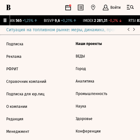
Войти
AVAN
565
+1,25%
↑
BISVP
9,6
+0,21%
↑
IMOEX
2 281,31
-0,2%
↓
RTSI
87
Ситуация на топливном рынке: меры, динамика, прогнозы
Выб
Наши проекты
Подписка
ВЕДЫ
Реклама
Город
РФРИТ
Аналитика
Справочник компаний
Промышленность
Подписка для юр.лиц
Наука
О компании
Здоровье
Редакция
Конференции
Менеджмент