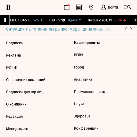
Войти
↑
LIFE
1,845
+0,54%
↑
UTAR
9,19
+0,44%
↑
IMOEX
2 281,31
-0,2%
↓
RTS
Ситуация на топливном рынке: меры, динамика, прогнозы
Выб
Наши проекты
Подписка
ВЕДЫ
Реклама
Город
РФРИТ
Аналитика
Справочник компаний
Промышленность
Подписка для юр.лиц
Наука
О компании
Здоровье
Редакция
Конференции
Менеджмент