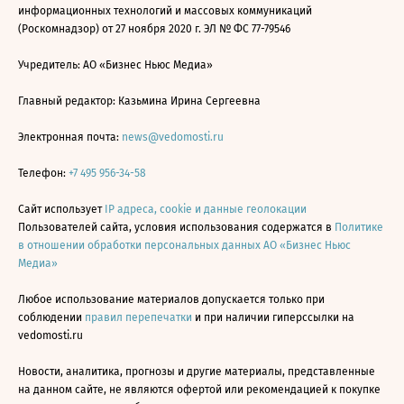
информационных технологий и массовых коммуникаций
(Роскомнадзор) от 27 ноября 2020 г. ЭЛ № ФС 77-79546
Учредитель: АО «Бизнес Ньюс Медиа»
Главный редактор: Казьмина Ирина Сергеевна
Электронная почта:
news@vedomosti.ru
Телефон:
+7 495 956-34-58
Сайт использует
IP адреса, cookie и данные геолокации
Пользователей сайта, условия использования содержатся в
Политике
в отношении обработки персональных данных АО «Бизнес Ньюс
Медиа»
Любое использование материалов допускается только при
соблюдении
правил перепечатки
и при наличии гиперссылки на
vedomosti.ru
Новости, аналитика, прогнозы и другие материалы, представленные
на данном сайте, не являются офертой или рекомендацией к покупке