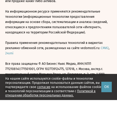
или продаже каких-либо активов.
На информационном ресурсе применяются рекомендательные
технологии (информационные технологии предоставления
информации на основе сбора, систематизации и анализа сведений,
относящихся к предпочтениям пользователей сети «Интернет»,
находящихся на территории Российской Федерации).
Правила применения рекомендательных технологий в виджетах
рекламно-обменной сети, размещенных на сайте vedomosti.ru:
СМИ2
,
24smi
Все права защищены © АО Бизнес Ньюс Медиа, ИНН/КПП
7712108141/771501001, ОГРН 1027739124775, 127018, г. Москва, вн.тер.г.
муниципальный округ Марьина Роща, ул. Полковая, д. 3, стр. 1 1999—
На нашем сайте используются cookie-файлы и технологии
2026
персонализации. Продолжая пользоваться данным сайтом, вы
ОК
подтверждаете свое
согласие
на использование файлов cookie
и технологий персонализации в соответствии с
Политикой в
отношении обработки персональных данных.