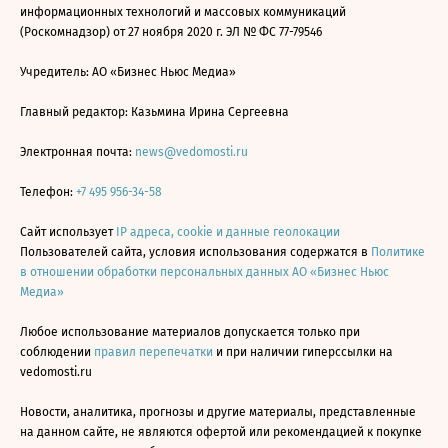
информационных технологий и массовых коммуникаций
(Роскомнадзор) от 27 ноября 2020 г. ЭЛ № ФС 77-79546
Учредитель: АО «Бизнес Ньюс Медиа»
Главный редактор: Казьмина Ирина Сергеевна
Электронная почта:
news@vedomosti.ru
Телефон:
+7 495 956-34-58
Сайт использует
IP адреса, cookie и данные геолокации
Пользователей сайта, условия использования содержатся в
Политике
в отношении обработки персональных данных АО «Бизнес Ньюс
Медиа»
Любое использование материалов допускается только при
соблюдении
правил перепечатки
и при наличии гиперссылки на
vedomosti.ru
Новости, аналитика, прогнозы и другие материалы, представленные
на данном сайте, не являются офертой или рекомендацией к покупке