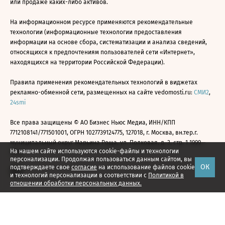
или продаже каких-либо активов.
На информационном ресурсе применяются рекомендательные
технологии (информационные технологии предоставления
информации на основе сбора, систематизации и анализа сведений,
относящихся к предпочтениям пользователей сети «Интернет»,
находящихся на территории Российской Федерации).
Правила применения рекомендательных технологий в виджетах
рекламно-обменной сети, размещенных на сайте vedomosti.ru:
СМИ2
,
24smi
Все права защищены © АО Бизнес Ньюс Медиа, ИНН/КПП
7712108141/771501001, ОГРН 1027739124775, 127018, г. Москва, вн.тер.г.
муниципальный округ Марьина Роща, ул. Полковая, д. 3, стр. 1 1999—
На нашем сайте используются cookie-файлы и технологии
2026
персонализации. Продолжая пользоваться данным сайтом, вы
ОК
подтверждаете свое
согласие
на использование файлов cookie
и технологий персонализации в соответствии с
Политикой в
отношении обработки персональных данных.