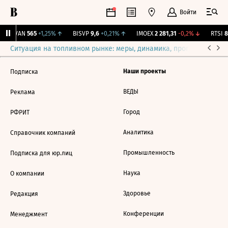
Войти
AVAN
565
+1,25%
↑
BISVP
9,6
+0,21%
↑
IMOEX
2 281,31
-0,2%
↓
RTSI
8
Ситуация на топливном рынке: меры, динамика, прогнозы
Выб
Наши проекты
Подписка
ВЕДЫ
Реклама
Город
РФРИТ
Аналитика
Справочник компаний
Промышленность
Подписка для юр.лиц
Наука
О компании
Здоровье
Редакция
Конференции
Менеджмент