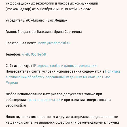
информационных технологий и массовых коммуникаций
(Роскомнадзор) от 27 ноября 2020 г. ЭЛ № ФС 77-79546
Учредитель: АО «Бизнес Ньюс Медиа»
Главный редактор: Казьмина Ирина Сергеевна
Электронная почта:
news@vedomosti.ru
Телефон:
+7 495 956-34-58
Сайт использует
IP адреса, cookie и данные геолокации
Пользователей сайта, условия использования содержатся в
Политике
в отношении обработки персональных данных АО «Бизнес Ньюс
Медиа»
Любое использование материалов допускается только при
соблюдении
правил перепечатки
и при наличии гиперссылки на
vedomosti.ru
Новости, аналитика, прогнозы и другие материалы, представленные
на данном сайте, не являются офертой или рекомендацией к покупке