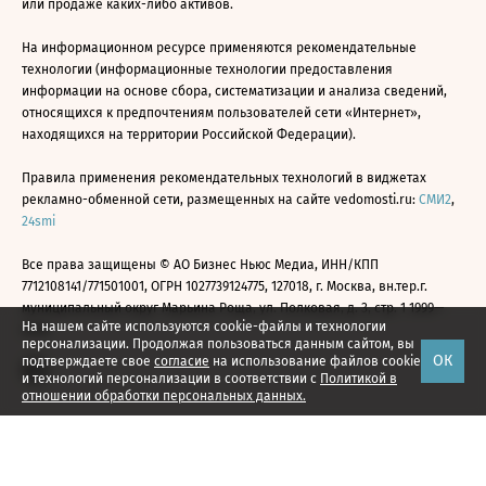
или продаже каких-либо активов.
На информационном ресурсе применяются рекомендательные
технологии (информационные технологии предоставления
информации на основе сбора, систематизации и анализа сведений,
относящихся к предпочтениям пользователей сети «Интернет»,
находящихся на территории Российской Федерации).
Правила применения рекомендательных технологий в виджетах
рекламно-обменной сети, размещенных на сайте vedomosti.ru:
СМИ2
,
24smi
Все права защищены © АО Бизнес Ньюс Медиа, ИНН/КПП
7712108141/771501001, ОГРН 1027739124775, 127018, г. Москва, вн.тер.г.
муниципальный округ Марьина Роща, ул. Полковая, д. 3, стр. 1 1999—
На нашем сайте используются cookie-файлы и технологии
2026
персонализации. Продолжая пользоваться данным сайтом, вы
ОК
подтверждаете свое
согласие
на использование файлов cookie
и технологий персонализации в соответствии с
Политикой в
отношении обработки персональных данных.