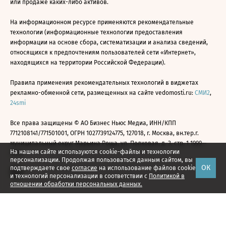
или продаже каких-либо активов.
На информационном ресурсе применяются рекомендательные
технологии (информационные технологии предоставления
информации на основе сбора, систематизации и анализа сведений,
относящихся к предпочтениям пользователей сети «Интернет»,
находящихся на территории Российской Федерации).
Правила применения рекомендательных технологий в виджетах
рекламно-обменной сети, размещенных на сайте vedomosti.ru:
СМИ2
,
24smi
Все права защищены © АО Бизнес Ньюс Медиа, ИНН/КПП
7712108141/771501001, ОГРН 1027739124775, 127018, г. Москва, вн.тер.г.
муниципальный округ Марьина Роща, ул. Полковая, д. 3, стр. 1 1999—
На нашем сайте используются cookie-файлы и технологии
2026
персонализации. Продолжая пользоваться данным сайтом, вы
ОК
подтверждаете свое
согласие
на использование файлов cookie
и технологий персонализации в соответствии с
Политикой в
отношении обработки персональных данных.