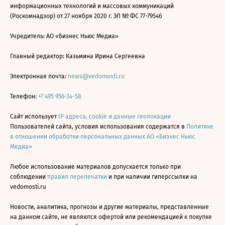
информационных технологий и массовых коммуникаций
(Роскомнадзор) от 27 ноября 2020 г. ЭЛ № ФС 77-79546
Учредитель: АО «Бизнес Ньюс Медиа»
Главный редактор: Казьмина Ирина Сергеевна
Электронная почта:
news@vedomosti.ru
Телефон:
+7 495 956-34-58
Сайт использует
IP адреса, cookie и данные геолокации
Пользователей сайта, условия использования содержатся в
Политике
в отношении обработки персональных данных АО «Бизнес Ньюс
Медиа»
Любое использование материалов допускается только при
соблюдении
правил перепечатки
и при наличии гиперссылки на
vedomosti.ru
Новости, аналитика, прогнозы и другие материалы, представленные
на данном сайте, не являются офертой или рекомендацией к покупке