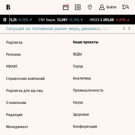
Войти
GBI
115,35
+0,18%
↑
CNY Бирж.
12,081
+0,76%
↑
IMOEX
2 285,88
-0,69%
↓
Ситуация на топливном рынке: меры, динамика, прогнозы
Выб
Наши проекты
Подписка
ВЕДЫ
Реклама
Город
РФРИТ
Аналитика
Справочник компаний
Промышленность
Подписка для юр.лиц
Наука
О компании
Здоровье
Редакция
Конференции
Менеджмент