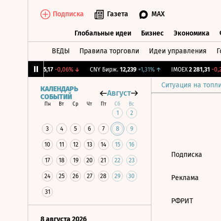
Подписка
Газета
MAX
Глобальные идеи
Бизнес
Экономика
ВЕДЫ
Правила торговли
Идеи управления
Г
Глобальные идеи
Бизнес
Экономик
2%
↓
RGBI
115,17
-0,06%
↓
CNY Бирж.
12,239
+1,31%
↑
IMOEX
2 281,31
-0,2
Ситуация на топл
КАЛЕНДАРЬ
Август
СОБЫТИЙ
Пн
Вт
Ср
Чт
Пт
Сб
Вс
1
2
3
4
5
6
7
8
9
10
11
12
13
14
15
16
Подписка
17
18
19
20
21
22
23
24
25
26
27
28
29
30
Реклама
31
РФРИТ
8 августа 2026