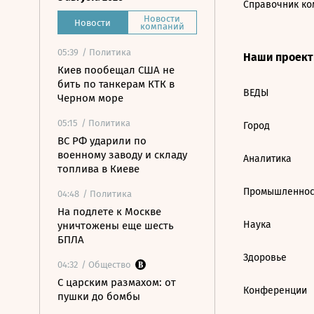
Справочник ко
Новости
Новости
компаний
05:39
/ Политика
Наши проек
Киев пообещал США не
бить по танкерам КТК в
ВЕДЫ
Черном море
05:15
/ Политика
Город
ВС РФ ударили по
военному заводу и складу
Аналитика
топлива в Киеве
Промышленнос
04:48
/ Политика
На подлете к Москве
Наука
уничтожены еще шесть
БПЛА
Здоровье
04:32
/ Общество
С царским размахом: от
Конференции
пушки до бомбы