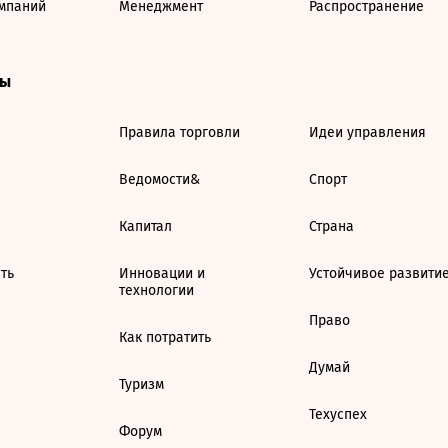
мпаний
Менеджмент
Распространение
ты
Правила торговли
Идеи управления
Ведомости&
Спорт
Капитал
Страна
ть
Инновации и
Устойчивое развити
технологии
Право
Как потратить
Думай
Туризм
Техуспех
Форум