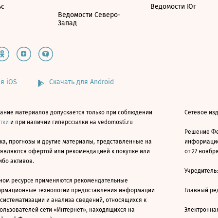
ьс
Ведомости Юг
Ведомости Северо-
Запад
я iOS
Скачать для Android
ание материалов допускается только при соблюдении
Сетевое изд
атки
и при наличии гиперссылки на vedomosti.ru
Решение Фе
ка, прогнозы и другие материалы, представленные на
информацио
 являются офертой или рекомендацией к покупке или
от 27 ноября
ибо активов.
Учредитель
ном ресурсе применяются рекомендательные
ормационные технологии предоставления информации
Главный ре
 систематизации и анализа сведений, относящихся к
ользователей сети «Интернет», находящихся на
Электронна