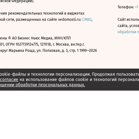
ийской Федерации).
Телефон:
+7
ния рекомендательных технологий в виджетах
й сети, размещенных на сайте vedomosti.ru:
СМИ2
,
Сайт испол
сайта, усл
обработки 
ены © АО Бизнес Ньюс Медиа, ИНН/КПП
01, ОГРН 1027739124775, 127018, г. Москва, вн.тер.г.
уг Марьина Роща, ул. Полковая, д. 3, стр. 1 1999—2026
ookie-файлы и технологии персонализации. Продолжая пользоват
согласие
на использование файлов cookie и технологий персонал
ошении обработки персональных данных.