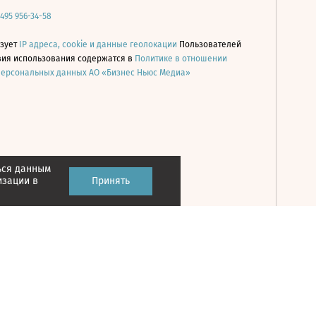
 495 956-34-58
ьзует
IP адреса, cookie и данные геолокации
Пользователей
овия использования содержатся в
Политике в отношении
персональных данных АО «Бизнес Ньюс Медиа»
ься данным
Принять
изации в