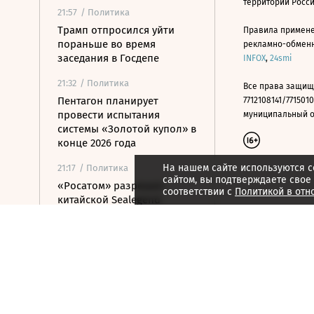
территории Росс
21:57
/ Политика
Трамп отпросился уйти
Правила примене
пораньше во время
рекламно-обменно
заседания в Госдепе
INFOX
,
24smi
21:32
/ Политика
Все права защищ
Пентагон планирует
7712108141/7715010
провести испытания
муниципальный окр
системы «Золотой купол» в
конце 2026 года
На нашем сайте используются c
21:17
/ Политика
сайтом, вы подтверждаете свое
«Росатом» разрешил
соответствии с
Политикой в отн
китайской Sealegend
Shipping проход по СМП
20:51
/ Политика
Минюст США поддержал
монастырь РПЦЗ в споре
из-за ветропарка
20:32
/ Политика