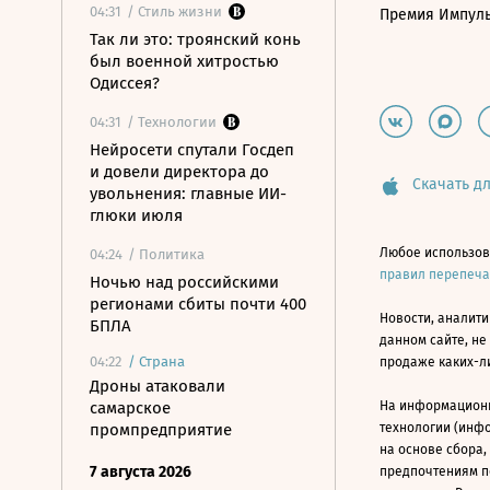
04:31
/ Стиль жизни
Премия Импул
Так ли это: троянский конь
был военной хитростью
Одиссея?
04:31
/ Технологии
Нейросети спутали Госдеп
и довели директора до
Скачать дл
увольнения: главные ИИ-
глюки июля
Любое использов
04:24
/ Политика
правил перепеч
Ночью над российскими
регионами сбиты почти 400
Новости, аналити
БПЛА
данном сайте, не
04:22
/
Страна
продаже каких-л
Дроны атаковали
самарское
На информацион
промпредприятие
технологии (инф
на основе сбора,
7 августа 2026
предпочтениям п