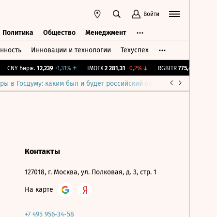
Войти
Политика
Общество
Менеджмент
нность
Инновации и технологии
Техуспех
ть
Политика
Общество
Менеджмент
CNY Бирж.
12,239
+1,31%
↑
IMOEX
2 281,31
-0,2%
↓
RGBITR
775,48
-0,03%
ры в Госдуму: каким был и будет российский парламент
Война н
Контакты
127018, г. Москва, ул. Полковая, д. 3, стр. 1
На карте
+7 495 956-34-58