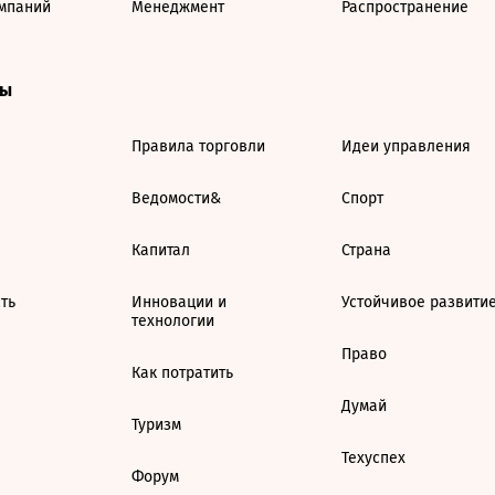
мпаний
Менеджмент
Распространение
ты
Правила торговли
Идеи управления
Ведомости&
Спорт
Капитал
Страна
ть
Инновации и
Устойчивое развити
технологии
Право
Как потратить
Думай
Туризм
Техуспех
Форум