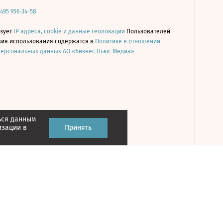
 495 956-34-58
ьзует
IP адреса, cookie и данные геолокации
Пользователей
овия использования содержатся в
Политике в отношении
персональных данных АО «Бизнес Ньюс Медиа»
ься данным
Принять
изации в