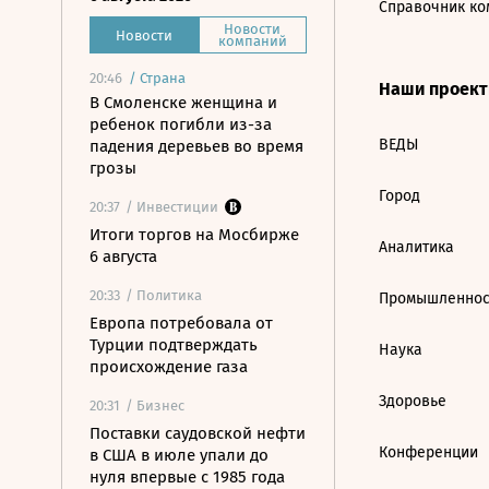
Справочник ко
Новости
Новости
компаний
20:46
/
Страна
Наши проек
В Смоленске женщина и
ребенок погибли из-за
ВЕДЫ
падения деревьев во время
грозы
Город
20:37
/ Инвестиции
Итоги торгов на Мосбирже
Аналитика
6 августа
20:33
/ Политика
Промышленнос
Европа потребовала от
Турции подтверждать
Наука
происхождение газа
Здоровье
20:31
/ Бизнес
Поставки саудовской нефти
Конференции
в США в июле упали до
нуля впервые с 1985 года