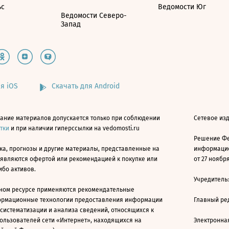
ьс
Ведомости Юг
Ведомости Северо-
Запад
я iOS
Скачать для Android
ание материалов допускается только при соблюдении
Сетевое изд
атки
и при наличии гиперссылки на vedomosti.ru
Решение Фе
ка, прогнозы и другие материалы, представленные на
информацио
 являются офертой или рекомендацией к покупке или
от 27 ноября
ибо активов.
Учредитель
ном ресурсе применяются рекомендательные
ормационные технологии предоставления информации
Главный ре
 систематизации и анализа сведений, относящихся к
ользователей сети «Интернет», находящихся на
Электронна