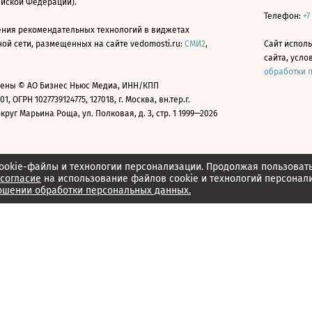
ийской Федерации).
Телефон:
+7
ния рекомендательных технологий в виджетах
й сети, размещенных на сайте vedomosti.ru:
СМИ2
,
Сайт испол
сайта, усл
обработки 
ены © АО Бизнес Ньюс Медиа, ИНН/КПП
01, ОГРН 1027739124775, 127018, г. Москва, вн.тер.г.
уг Марьина Роща, ул. Полковая, д. 3, стр. 1 1999—2026
ookie-файлы и технологии персонализации. Продолжая пользоват
согласие
на использование файлов cookie и технологий персонал
ошении обработки персональных данных.