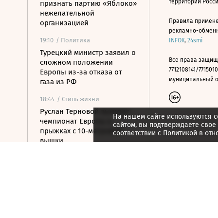
территории Росс
признать партию «Яблоко»
нежелательной
Правила примене
организацией
рекламно-обменно
19:10
/ Политика
INFOX
,
24smi
Турецкий министр заявил о
Все права защищ
сложном положении
7712108141/7715010
Европы из-за отказа от
муниципальный окр
газа из РФ
18:44
/ Стиль жизни
Руслан Терновой выиграл
На нашем сайте используются c
чемпионат Европы в
сайтом, вы подтверждаете свое
прыжках с 10-метровой
соответствии с
Политикой в отн
вышки
18:28
/
Страна
Дрон атаковал автомобиль
врио главы Шебекинского
округа Белгородской
области
18:04
/ Политика