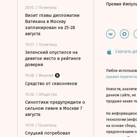
Премия Импул
20:10
/ Политика
Визит главы дипломатии
Ватикана в Москву
запланирован на 25-28
августа
19:57
/ Политика
Скачать дл
Зеленский опустился на
девятое место в рейтинге
доверия
Любое использов
19:38
/ Мнения
правил перепеч
Средство от сквозняков
Новости, аналити
19:36
/ Общество
данном сайте, не
продаже каких-л
Синоптики предупредили о
сильном ливне в Москве 7
На информацион
августа
технологии (инф
19:19
/ Политика
на основе сбора,
предпочтениям п
Слуцкий потребовал