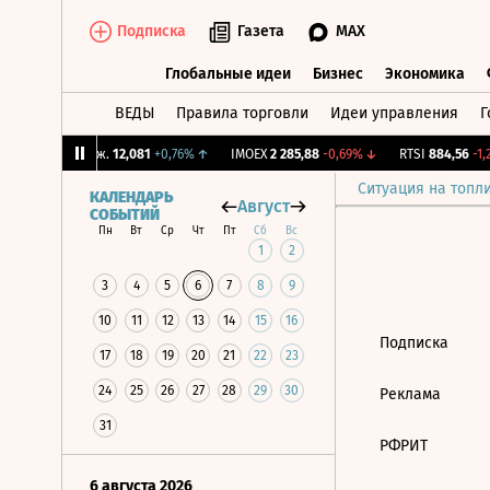
Подписка
Газета
MAX
Глобальные идеи
Бизнес
Экономика
ВЕДЫ
Правила торговли
Идеи управления
Г
Глобальные идеи
Бизнес
Экономик
%
↓
CNY Бирж.
12,081
+0,76%
↑
IMOEX
2 285,88
-0,69%
↓
RTSI
884,56
-1,2
Ситуация на топл
КАЛЕНДАРЬ
Август
СОБЫТИЙ
Пн
Вт
Ср
Чт
Пт
Сб
Вс
1
2
3
4
5
6
7
8
9
10
11
12
13
14
15
16
Подписка
17
18
19
20
21
22
23
24
25
26
27
28
29
30
Реклама
31
РФРИТ
6 августа 2026