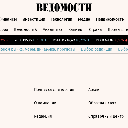
Финансы
Инвестиции
Технологии
Медиа
Недвижимость
ород
Ведомости&
Аналитика
Капитал
Страна
Промышле
а
Финансы
Инвестиции
Технологии
Медиа
Недвижимос
7%
↓
RGBI
115,35
+0,18%
↑
RGBITR
776,42
+0,21%
↑
RTKM
43,76
-0,18%
↓
ивном рынке: меры, динамика, прогнозы
Выбор редакции
Выбо
Подписка для юр.лиц
Архив
О компании
Обратная связь
Редакция
Справочный центр