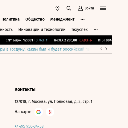
Войти
Политика
Общество
Менеджмент
нность
Инновации и технологии
Техуспех
ть
Политика
Общество
Менеджмент
CNY Бирж.
12,081
+0,76%
↑
IMOEX
2 285,88
-0,69%
↓
RTSI
884,56
-1,27%
ры в Госдуму: каким был и будет российский парламент
Война н
Контакты
127018, г. Москва, ул. Полковая, д. 3, стр. 1
На карте
+7 495 956-34-58