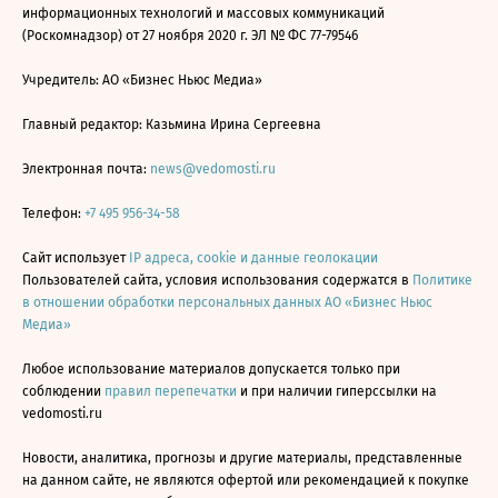
информационных технологий и массовых коммуникаций
(Роскомнадзор) от 27 ноября 2020 г. ЭЛ № ФС 77-79546
Учредитель: АО «Бизнес Ньюс Медиа»
Главный редактор: Казьмина Ирина Сергеевна
Электронная почта:
news@vedomosti.ru
Телефон:
+7 495 956-34-58
Сайт использует
IP адреса, cookie и данные геолокации
Пользователей сайта, условия использования содержатся в
Политике
в отношении обработки персональных данных АО «Бизнес Ньюс
Медиа»
Любое использование материалов допускается только при
соблюдении
правил перепечатки
и при наличии гиперссылки на
vedomosti.ru
Новости, аналитика, прогнозы и другие материалы, представленные
на данном сайте, не являются офертой или рекомендацией к покупке