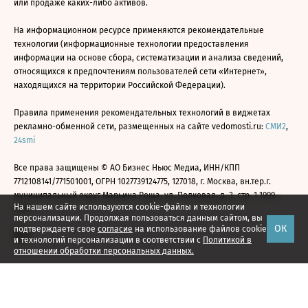
или продаже каких-либо активов.
На информационном ресурсе применяются рекомендательные
технологии (информационные технологии предоставления
информации на основе сбора, систематизации и анализа сведений,
относящихся к предпочтениям пользователей сети «Интернет»,
находящихся на территории Российской Федерации).
Правила применения рекомендательных технологий в виджетах
рекламно-обменной сети, размещенных на сайте vedomosti.ru:
СМИ2
,
24smi
Все права защищены © АО Бизнес Ньюс Медиа, ИНН/КПП
7712108141/771501001, ОГРН 1027739124775, 127018, г. Москва, вн.тер.г.
муниципальный округ Марьина Роща, ул. Полковая, д. 3, стр. 1 1999—
На нашем сайте используются cookie-файлы и технологии
2026
персонализации. Продолжая пользоваться данным сайтом, вы
ОК
подтверждаете свое
согласие
на использование файлов cookie
и технологий персонализации в соответствии с
Политикой в
отношении обработки персональных данных.