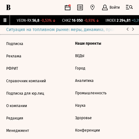
Войти
18%
↑
VEON-RX
56,8
-0,53%
↓
CHKZ
16 050
-0,93%
↓
IMOEX
2 294,81
+0,3
Ситуация на топливном рынке: меры, динамика, прогнозы
Выб
Наши проекты
Подписка
ВЕДЫ
Реклама
Город
РФРИТ
Аналитика
Справочник компаний
Промышленность
Подписка для юр.лиц
Наука
О компании
Здоровье
Редакция
Конференции
Менеджмент