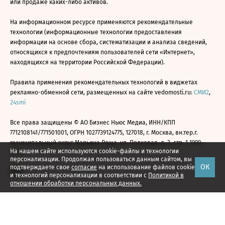
или продаже каких-либо активов.
На информационном ресурсе применяются рекомендательные
технологии (информационные технологии предоставления
информации на основе сбора, систематизации и анализа сведений,
относящихся к предпочтениям пользователей сети «Интернет»,
находящихся на территории Российской Федерации).
Правила применения рекомендательных технологий в виджетах
рекламно-обменной сети, размещенных на сайте vedomosti.ru:
СМИ2
,
24smi
Все права защищены © АО Бизнес Ньюс Медиа, ИНН/КПП
7712108141/771501001, ОГРН 1027739124775, 127018, г. Москва, вн.тер.г.
муниципальный округ Марьина Роща, ул. Полковая, д. 3, стр. 1 1999—
На нашем сайте используются cookie-файлы и технологии
2026
персонализации. Продолжая пользоваться данным сайтом, вы
ОК
подтверждаете свое
согласие
на использование файлов cookie
и технологий персонализации в соответствии с
Политикой в
отношении обработки персональных данных.