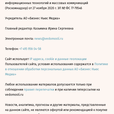
информационных технологий и массовых коммуникаций
(Роскомнадзор) от 27 ноября 2020 г. ЭЛ № ФС 77-79546
Учредитель: АО «Бизнес Ньюс Медиа»
Главный редактор: Казьмина Ирина Сергеевна
Электронная почта:
news@vedomosti.ru
Телефон:
+7 495 956-34-58
Сайт использует
IP адреса, cookie и данные геолокации
Пользователей сайта, условия использования содержатся в
Политике
в отношении обработки персональных данных АО «Бизнес Ньюс
Медиа»
Любое использование материалов допускается только при
соблюдении
правил перепечатки
и при наличии гиперссылки на
vedomosti.ru
Новости, аналитика, прогнозы и другие материалы, представленные
на данном сайте, не являются офертой или рекомендацией к покупке