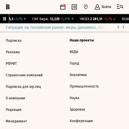
Войти
BI
115,3
+0,1%
↑
CNY Бирж.
12,239
+1,31%
↑
IMOEX
2 281,31
-0,2%
↓
RGBI
Ситуация на топливном рынке: меры, динамика, прогнозы
Выб
Наши проекты
Подписка
ВЕДЫ
Реклама
Город
РФРИТ
Аналитика
Справочник компаний
Промышленность
Подписка для юр.лиц
Наука
О компании
Здоровье
Редакция
Конференции
Менеджмент