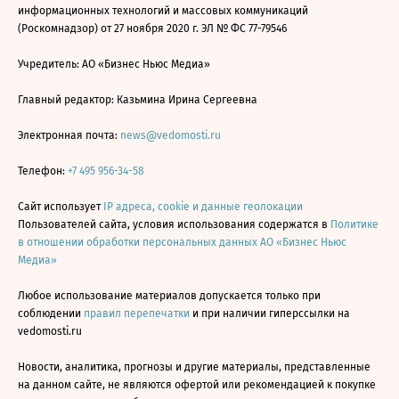
информационных технологий и массовых коммуникаций
(Роскомнадзор) от 27 ноября 2020 г. ЭЛ № ФС 77-79546
Учредитель: АО «Бизнес Ньюс Медиа»
Главный редактор: Казьмина Ирина Сергеевна
Электронная почта:
news@vedomosti.ru
Телефон:
+7 495 956-34-58
Сайт использует
IP адреса, cookie и данные геолокации
Пользователей сайта, условия использования содержатся в
Политике
в отношении обработки персональных данных АО «Бизнес Ньюс
Медиа»
Любое использование материалов допускается только при
соблюдении
правил перепечатки
и при наличии гиперссылки на
vedomosti.ru
Новости, аналитика, прогнозы и другие материалы, представленные
на данном сайте, не являются офертой или рекомендацией к покупке