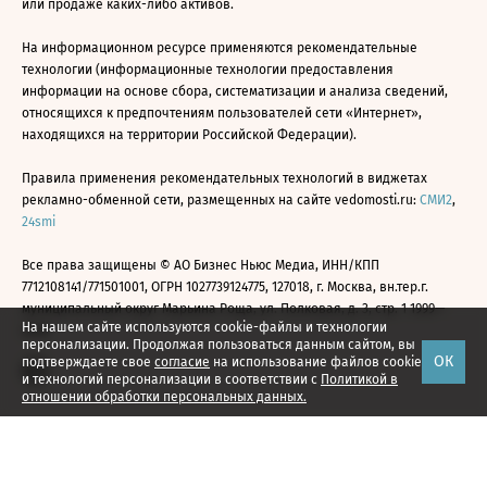
или продаже каких-либо активов.
На информационном ресурсе применяются рекомендательные
технологии (информационные технологии предоставления
информации на основе сбора, систематизации и анализа сведений,
относящихся к предпочтениям пользователей сети «Интернет»,
находящихся на территории Российской Федерации).
Правила применения рекомендательных технологий в виджетах
рекламно-обменной сети, размещенных на сайте vedomosti.ru:
СМИ2
,
24smi
Все права защищены © АО Бизнес Ньюс Медиа, ИНН/КПП
7712108141/771501001, ОГРН 1027739124775, 127018, г. Москва, вн.тер.г.
муниципальный округ Марьина Роща, ул. Полковая, д. 3, стр. 1 1999—
На нашем сайте используются cookie-файлы и технологии
2026
персонализации. Продолжая пользоваться данным сайтом, вы
ОК
подтверждаете свое
согласие
на использование файлов cookie
и технологий персонализации в соответствии с
Политикой в
отношении обработки персональных данных.