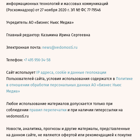
информационных технологий и массовых коммуникаций
(Роскомнадзор) от 27 ноября 2020 г. ЭЛ № ФС 77-79546
Учредитель: АО «Бизнес Ньюс Медиа»
Главный редактор: Казьмина Ирина Сергеевна
Электронная почта:
news@vedomosti.ru
Телефон:
+7 495 956-34-58
Сайт использует
IP адреса, cookie и данные геолокации
Пользователей сайта, условия использования содержатся в
Политике
в отношении обработки персональных данных АО «Бизнес Ньюс
Медиа»
Любое использование материалов допускается только при
соблюдении
правил перепечатки
и при наличии гиперссылки на
vedomosti.ru
Новости, аналитика, прогнозы и другие материалы, представленные
на данном сайте, не являются офертой или рекомендацией к покупке