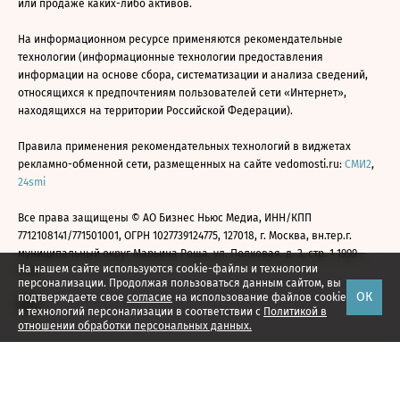
или продаже каких-либо активов.
На информационном ресурсе применяются рекомендательные
технологии (информационные технологии предоставления
информации на основе сбора, систематизации и анализа сведений,
относящихся к предпочтениям пользователей сети «Интернет»,
находящихся на территории Российской Федерации).
Правила применения рекомендательных технологий в виджетах
рекламно-обменной сети, размещенных на сайте vedomosti.ru:
СМИ2
,
24smi
Все права защищены © АО Бизнес Ньюс Медиа, ИНН/КПП
7712108141/771501001, ОГРН 1027739124775, 127018, г. Москва, вн.тер.г.
муниципальный округ Марьина Роща, ул. Полковая, д. 3, стр. 1 1999—
На нашем сайте используются cookie-файлы и технологии
2026
персонализации. Продолжая пользоваться данным сайтом, вы
ОК
подтверждаете свое
согласие
на использование файлов cookie
и технологий персонализации в соответствии с
Политикой в
отношении обработки персональных данных.