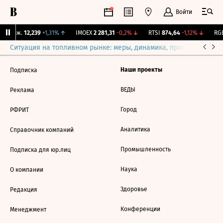
Войти
Y Бирж.
12,239
+1,31%
↑
IMOEX
2 281,31
-0,2%
↓
RTSI
874,64
-1,12%
↓
RGB
Ситуация на топливном рынке: меры, динамика, прогнозы
Выб
Наши проекты
Подписка
ВЕДЫ
Реклама
Город
РФРИТ
Аналитика
Справочник компаний
Промышленность
Подписка для юр.лиц
Наука
О компании
Здоровье
Редакция
Конференции
Менеджмент