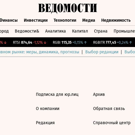
Финансы
Инвестиции
Технологии
Медиа
Недвижимость
ород
Ведомости&
Аналитика
Капитал
Страна
Промышле
а
Финансы
Инвестиции
Технологии
Медиа
Недвижимос
%
↓
RTSI
874,64
-1,12%
↓
RGBI
115,35
+0,15%
↑
RGBITR
777,45
+0,24%
↑
ивном рынке: меры, динамика, прогнозы
Выбор редакции
Выбо
Подписка для юр.лиц
Архив
О компании
Обратная связь
Редакция
Справочный центр