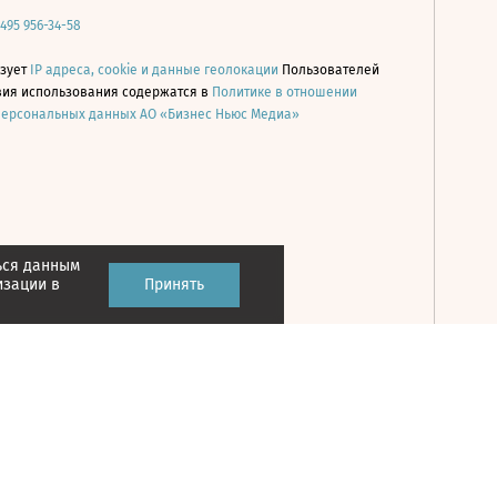
 495 956-34-58
ьзует
IP адреса, cookie и данные геолокации
Пользователей
овия использования содержатся в
Политике в отношении
персональных данных АО «Бизнес Ньюс Медиа»
ься данным
Принять
изации в