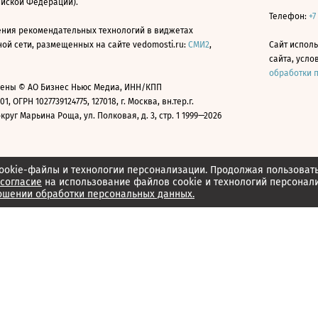
ийской Федерации).
Телефон:
+7
ния рекомендательных технологий в виджетах
й сети, размещенных на сайте vedomosti.ru:
СМИ2
,
Сайт испол
сайта, усл
обработки 
ены © АО Бизнес Ньюс Медиа, ИНН/КПП
01, ОГРН 1027739124775, 127018, г. Москва, вн.тер.г.
уг Марьина Роща, ул. Полковая, д. 3, стр. 1 1999—2026
ookie-файлы и технологии персонализации. Продолжая пользоват
согласие
на использование файлов cookie и технологий персонал
ошении обработки персональных данных.