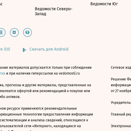
ьс
Ведомости Юг
Ведомости Северо-
Запад
я iOS
Скачать для Android
ание материалов допускается только при соблюдении
Сетевое изд
атки
и при наличии гиперссылки на vedomosti.ru
Решение Фе
ка, прогнозы и другие материалы, представленные на
информацио
 являются офертой или рекомендацией к покупке или
от 27 ноября
ибо активов.
Учредитель
ном ресурсе применяются рекомендательные
ормационные технологии предоставления информации
Главный ре
 систематизации и анализа сведений, относящихся к
ользователей сети «Интернет», находящихся на
Электронна