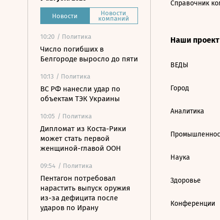
Справочник ко
Новости
Новости
компаний
10:20
/ Политика
Наши проек
Число погибших в
Белгороде выросло до пяти
ВЕДЫ
10:13
/ Политика
Город
ВС РФ нанесли удар по
объектам ТЭК Украины
Аналитика
10:05
/ Политика
Дипломат из Коста-Рики
Промышленнос
может стать первой
женщиной-главой ООН
Наука
09:54
/ Политика
Пентагон потребовал
Здоровье
нарастить выпуск оружия
из-за дефицита после
Конференции
ударов по Ирану