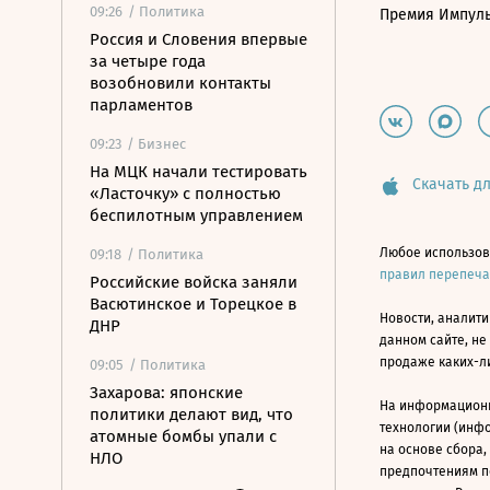
09:26
/ Политика
Премия Импул
Россия и Словения впервые
за четыре года
возобновили контакты
парламентов
09:23
/ Бизнес
На МЦК начали тестировать
Скачать дл
«Ласточку» с полностью
беспилотным управлением
Любое использов
09:18
/ Политика
правил перепеч
Российские войска заняли
Васютинское и Торецкое в
Новости, аналити
ДНР
данном сайте, не
продаже каких-л
09:05
/ Политика
Захарова: японские
На информацион
политики делают вид, что
технологии (инф
атомные бомбы упали с
на основе сбора,
НЛО
предпочтениям п