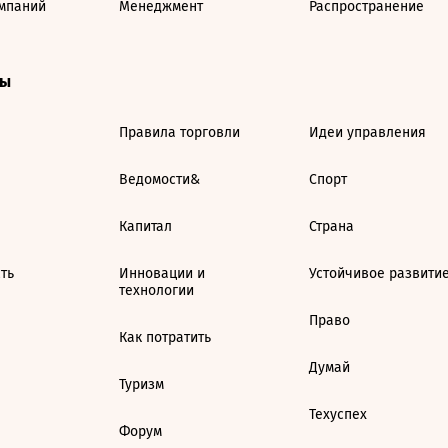
мпаний
Менеджмент
Распространение
ты
Правила торговли
Идеи управления
Ведомости&
Спорт
Капитал
Страна
ть
Инновации и
Устойчивое развити
технологии
Право
Как потратить
Думай
Туризм
Техуспех
Форум