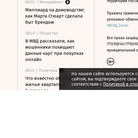
территории Росс
08:55
/ Менеджмент
Миллиард на домоводстве:
Правила примене
как Марта Стюарт сделала
рекламно-обменно
быт брендом
INFOX
,
24smi
08:49
/ Общество
Все права защищ
В МВД рассказали, как
7712108141/7715010
мошенники похищают
муниципальный окр
данные карт при покупках
онлайн
08:33
/ Политика
На нашем сайте используются c
Что известно об атаке на
сайтом, вы подтверждаете свое
жилые кварталы в
соответствии с
Политикой в отн
Белгороде
08:11
/ Политика
Демократы готовят
расследования против
связанных с Трампом
компаний