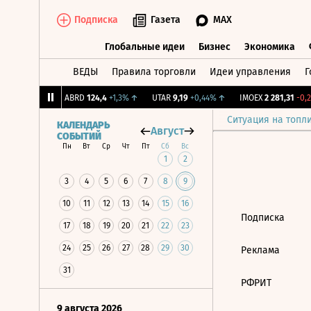
Подписка
Газета
MAX
Глобальные идеи
Бизнес
Экономика
ВЕДЫ
Правила торговли
Идеи управления
Г
Глобальные идеи
Бизнес
Экономик
239
+1,31%
↑
ABRD
124,4
+1,3%
↑
UTAR
9,19
+0,44%
↑
IMOEX
2 281,31
-0,2
Ситуация на топл
КАЛЕНДАРЬ
Август
СОБЫТИЙ
Пн
Вт
Ср
Чт
Пт
Сб
Вс
1
2
3
4
5
6
7
8
9
10
11
12
13
14
15
16
Подписка
17
18
19
20
21
22
23
24
25
26
27
28
29
30
Реклама
31
РФРИТ
9 августа 2026