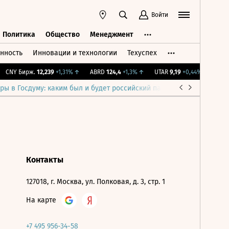
Войти
Политика
Общество
Менеджмент
нность
Инновации и технологии
Техуспех
ть
Политика
Общество
Менеджмент
CNY Бирж.
12,239
+1,31%
↑
ABRD
124,4
+1,3%
↑
UTAR
9,19
+0,44%
↑
IMOE
ры в Госдуму: каким был и будет российский парламент
Война н
Контакты
127018, г. Москва, ул. Полковая, д. 3, стр. 1
На карте
+7 495 956-34-58