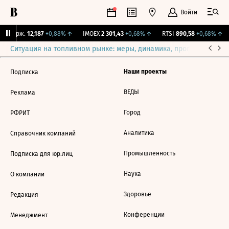
Войти
Y Бирж.
12,187
+0,88%
↑
IMOEX
2 301,43
+0,68%
↑
RTSI
890,58
+0,68%
↑
Ситуация на топливном рынке: меры, динамика, прогнозы
Выб
Наши проекты
Подписка
ВЕДЫ
Реклама
Город
РФРИТ
Аналитика
Справочник компаний
Промышленность
Подписка для юр.лиц
Наука
О компании
Здоровье
Редакция
Конференции
Менеджмент