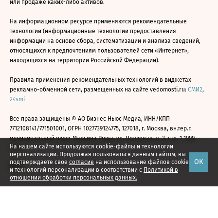
или продаже каких-либо активов.
На информационном ресурсе применяются рекомендательные
технологии (информационные технологии предоставления
информации на основе сбора, систематизации и анализа сведений,
относящихся к предпочтениям пользователей сети «Интернет»,
находящихся на территории Российской Федерации).
Правила применения рекомендательных технологий в виджетах
рекламно-обменной сети, размещенных на сайте vedomosti.ru:
СМИ2
,
24smi
Все права защищены © АО Бизнес Ньюс Медиа, ИНН/КПП
7712108141/771501001, ОГРН 1027739124775, 127018, г. Москва, вн.тер.г.
муниципальный округ Марьина Роща, ул. Полковая, д. 3, стр. 1 1999—
На нашем сайте используются cookie-файлы и технологии
2026
персонализации. Продолжая пользоваться данным сайтом, вы
ОК
подтверждаете свое
согласие
на использование файлов cookie
и технологий персонализации в соответствии с
Политикой в
отношении обработки персональных данных.