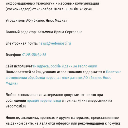
информационных технологий и массовых коммуникаций
(Роскомнадзор) от 27 ноября 2020 г. ЭЛ № ФС 77-79546
Учредитель: АО «Бизнес Ньюс Медиа»
Главный редактор: Казьмина Ирина Сергеевна
Электронная почта:
news@vedomosti.ru
Телефон:
+7 495 956-34-58
Сайт использует
IP адреса, cookie и данные геолокации
Пользователей сайта, условия использования содержатся в
Политике
в отношении обработки персональных данных АО «Бизнес Ньюс
Медиа»
Любое использование материалов допускается только при
соблюдении
правил перепечатки
и при наличии гиперссылки на
vedomosti.ru
Новости, аналитика, прогнозы и другие материалы, представленные
на данном сайте, не являются офертой или рекомендацией к покупке