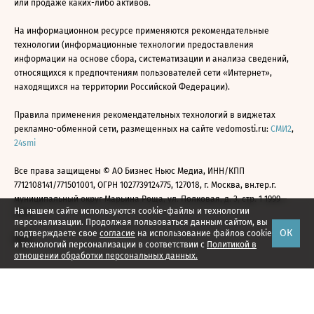
или продаже каких-либо активов.
На информационном ресурсе применяются рекомендательные
технологии (информационные технологии предоставления
информации на основе сбора, систематизации и анализа сведений,
относящихся к предпочтениям пользователей сети «Интернет»,
находящихся на территории Российской Федерации).
Правила применения рекомендательных технологий в виджетах
рекламно-обменной сети, размещенных на сайте vedomosti.ru:
СМИ2
,
24smi
Все права защищены © АО Бизнес Ньюс Медиа, ИНН/КПП
7712108141/771501001, ОГРН 1027739124775, 127018, г. Москва, вн.тер.г.
муниципальный округ Марьина Роща, ул. Полковая, д. 3, стр. 1 1999—
На нашем сайте используются cookie-файлы и технологии
2026
персонализации. Продолжая пользоваться данным сайтом, вы
ОК
подтверждаете свое
согласие
на использование файлов cookie
и технологий персонализации в соответствии с
Политикой в
отношении обработки персональных данных.