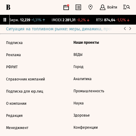
Войти
CNY Бирж.
12,239
+1,31%
↑
IMOEX
2 281,31
-0,2%
↓
RTSI
874,64
-1,12%
↓
Ситуация на топливном рынке: меры, динамика, прогнозы
Выб
Наши проекты
Подписка
ВЕДЫ
Реклама
Город
РФРИТ
Аналитика
Справочник компаний
Промышленность
Подписка для юр.лиц
Наука
О компании
Здоровье
Редакция
Конференции
Менеджмент