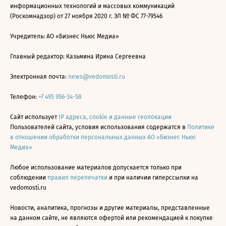
информационных технологий и массовых коммуникаций
(Роскомнадзор) от 27 ноября 2020 г. ЭЛ № ФС 77-79546
Учредитель: АО «Бизнес Ньюс Медиа»
Главный редактор: Казьмина Ирина Сергеевна
Электронная почта:
news@vedomosti.ru
Телефон:
+7 495 956-34-58
Сайт использует
IP адреса, cookie и данные геолокации
Пользователей сайта, условия использования содержатся в
Политике
в отношении обработки персональных данных АО «Бизнес Ньюс
Медиа»
Любое использование материалов допускается только при
соблюдении
правил перепечатки
и при наличии гиперссылки на
vedomosti.ru
Новости, аналитика, прогнозы и другие материалы, представленные
на данном сайте, не являются офертой или рекомендацией к покупке