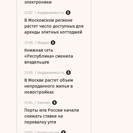
электроники
21:07
/ Недвижимость
В Московском регионе
растет число доступных для
аренды элитных коттеджей
21:06
/ Медиа
Книжная сеть
«Республика» сменила
владельцев
21:05
/ Недвижимость
В Москве растет объем
непроданного жилья в
новостройках
21:04
/ Бизнес
Порты юга России начали
снижать ставки на
перевалку угля
21:03
/ Инвестиции