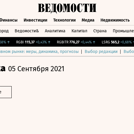
Финансы
Инвестиции
Технологии
Медиа
Недвижимость
ород
Ведомости&
Аналитика
Капитал
Страна
Промышле
а
Финансы
Инвестиции
Технологии
Медиа
Недвижимос
%
↑
RGBI
115,37
+0,43%
↑
RGBITR
776,27
+0,44%
↑
LSRG
565,2
+0,68%
↑
ивном рынке: меры, динамика, прогнозы
Выбор редакции
Выбо
ка
05 Сентября 2021
е