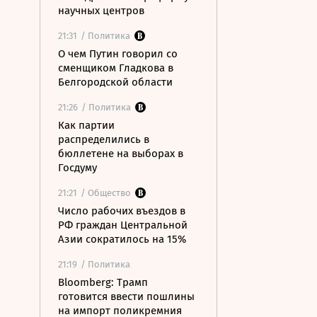
научных центров
21:31
/ Политика
О чем Путин говорил со
сменщиком Гладкова в
Белгородской области
21:26
/ Политика
Как партии
распределились в
бюллетене на выборах в
Госдуму
21:21
/ Общество
Число рабочих въездов в
РФ граждан Центральной
Азии сократилось на 15%
21:19
/ Политика
Bloomberg: Трамп
готовится ввести пошлины
на импорт поликремния