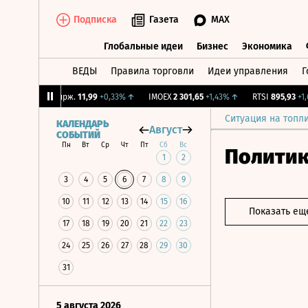
Подписка
Газета
MAX
Глобальные идеи
Бизнес
Экономика
ВЕДЫ
Правила торговли
Идеи управления
Г
Глобальные идеи
Бизнес
Экономик
↑
CNY Бирж.
11,99
+0,33%
↑
IMOEX
2 301,65
+1,43%
↑
RTSI
895,93
+1,68
Ситуация на топл
КАЛЕНДАРЬ
Август
СОБЫТИЙ
Пн
Вт
Ср
Чт
Пт
Сб
Вс
Полити
1
2
3
4
5
6
7
8
9
10
11
12
13
14
15
16
Показать ещ
17
18
19
20
21
22
23
24
25
26
27
28
29
30
31
5 августа 2026