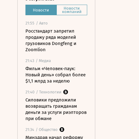
Новости
Новости
компаний
21:55
/ Авто
Росстандарт запретил
продажу ряда моделей
грузовиков Dongfeng и
Zoomlion
21:43
/ Медиа
Фильм «Человек-паук:
Новый день» собрал более
$1,1 млрд за неделю
21:40
/ Технологии
Силовики предложили
возвращать гражданам
деньги за услуги риэлторов
при обмане
21:34
/ Общество
Минздрав начал реформу