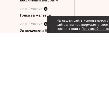
Бессильный алгоритм
21:00
/ Мнения
Гонка за железом
На нашем сайте используются c
21:00
/ Мнения
сайтом, вы подтверждаете свое
соответствии с
Политикой в отн
За пределами HR
20:59
/ Общество
В ООН предупредили о
риске роста числа
голодающих из-за
феномена Эль-Ниньо
20:34
/
Страна
Мужчина погиб при атаке
беспилотника на частный
дом в Курской области
20:14
/ Политика
Захарова обвинила
Макрона в призывах к
терактам против мирных