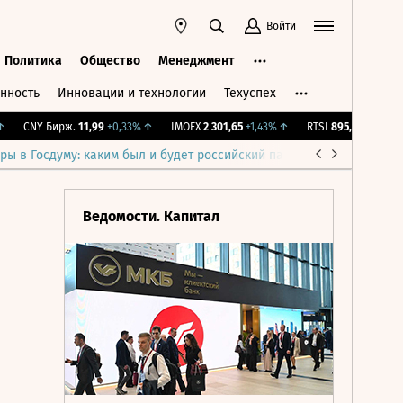
Войти
Политика
Общество
Менеджмент
нность
Инновации и технологии
Техуспех
ть
Политика
Общество
Менеджмент
CNY Бирж.
11,99
+0,33%
↑
IMOEX
2 301,65
+1,43%
↑
RTSI
895,93
+1,68%
↑
ры в Госдуму: каким был и будет российский парламент
Война н
Ведомости. Капитал