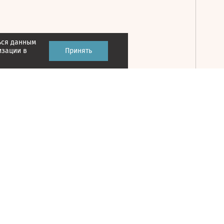
ься данным
Принять
изации в