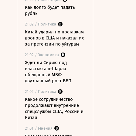
Как долго будет падать
рубль
21:02
/ Политика
Китай ударил по поставкам
дронов в США и наказал их
за претензии по уйгурам
21:02
/ Экономика
Ждет ли Сирию под
властью аш-Шараа
обещанный МВФ
двузначный рост ВВП
21:02
/ Политика
Какое сотрудничество
продолжают внутренние
спецслужбы США, России и
Китая
21:01
/ Мнения