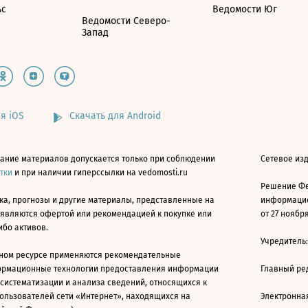
ьс
Ведомости Юг
Ведомости Северо-
Запад
я iOS
Скачать для Android
ание материалов допускается только при соблюдении
Сетевое изд
атки
и при наличии гиперссылки на vedomosti.ru
Решение Фе
ка, прогнозы и другие материалы, представленные на
информацио
 являются офертой или рекомендацией к покупке или
от 27 ноября
ибо активов.
Учредитель
ном ресурсе применяются рекомендательные
ормационные технологии предоставления информации
Главный ре
 систематизации и анализа сведений, относящихся к
ользователей сети «Интернет», находящихся на
Электронна