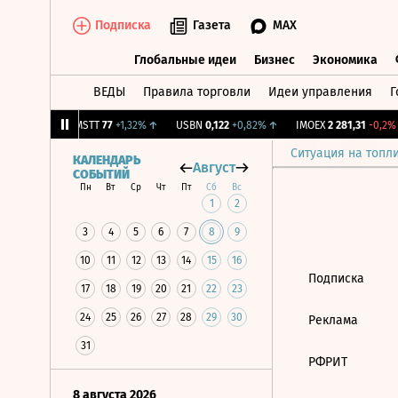
Подписка
Газета
MAX
Глобальные идеи
Бизнес
Экономика
ВЕДЫ
Правила торговли
Идеи управления
Г
Глобальные идеи
Бизнес
Экономик
9
+1,31%
↑
MSTT
77
+1,32%
↑
USBN
0,122
+0,82%
↑
IMOEX
2 281,31
-0,2%
Ситуация на топл
КАЛЕНДАРЬ
Август
СОБЫТИЙ
Пн
Вт
Ср
Чт
Пт
Сб
Вс
1
2
3
4
5
6
7
8
9
10
11
12
13
14
15
16
Подписка
17
18
19
20
21
22
23
24
25
26
27
28
29
30
Реклама
31
РФРИТ
8 августа 2026