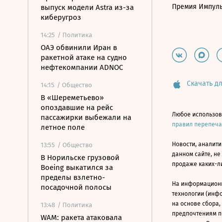
Премия Импул
выпуск модели Astra из-за
киберугроз
14:25
/ Политика
ОАЭ обвинили Иран в
ракетной атаке на судно
нефтекомпании ADNOC
Скачать дл
14:15
/ Общество
В «Шереметьево»
опоздавшие на рейс
Любое использов
пассажирки выбежали на
правил перепеч
летное поле
Новости, аналити
13:55
/ Общество
данном сайте, не
В Норильске грузовой
продаже каких-л
Boeing выкатился за
пределы взлетно-
На информацион
посадочной полосы
технологии (инф
на основе сбора,
13:48
/ Политика
предпочтениям п
WAM: ракета атаковала