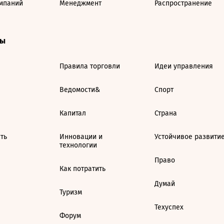
мпаний
Менеджмент
Распространение
ты
Правила торговли
Идеи управления
Ведомости&
Спорт
Капитал
Страна
ть
Инновации и
Устойчивое развити
технологии
Право
Как потратить
Думай
Туризм
Техуспех
Форум