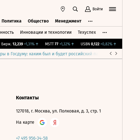
Войти
Политика
Общество
Менеджмент
нность
Инновации и технологии
Техуспех
ть
Политика
Общество
Менеджмент
Бирж.
12,239
+1,31%
↑
MSTT
77
+1,32%
↑
USBN
0,122
+0,82%
↑
IMOEX
2 281
ры в Госдуму: каким был и будет российский парламент
Война н
Контакты
127018, г. Москва, ул. Полковая, д. 3, стр. 1
На карте
+7 495 956-34-58