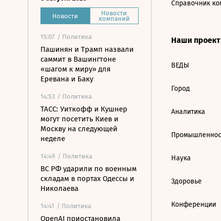
Справочник ко
Новости
Новости
компаний
15:07
/ Политика
Наши проек
Пашинян и Трамп назвали
саммит в Вашингтоне
ВЕДЫ
«шагом к миру» для
Еревана и Баку
Город
14:53
/ Политика
ТАСС: Уиткофф и Кушнер
Аналитика
могут посетить Киев и
Москву на следующей
Промышленнос
неделе
14:49
/ Политика
Наука
ВС РФ ударили по военным
складам в портах Одессы и
Здоровье
Николаева
Конференции
14:41
/ Политика
OpenAI приостановила