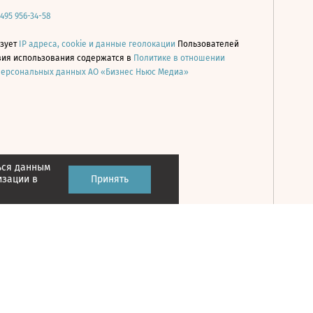
 495 956-34-58
ьзует
IP адреса, cookie и данные геолокации
Пользователей
овия использования содержатся в
Политике в отношении
персональных данных АО «Бизнес Ньюс Медиа»
ься данным
Принять
изации в