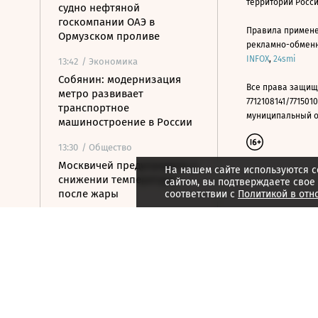
территории Росс
судно нефтяной
госкомпании ОАЭ в
Правила примене
Ормузском проливе
рекламно-обменно
INFOX
,
24smi
13:42
/ Экономика
Собянин: модернизация
Все права защищ
метро развивает
7712108141/7715010
транспортное
муниципальный окр
машиностроение в России
13:30
/ Общество
Москвичей предупредили о
На нашем сайте используются c
снижении температуры
сайтом, вы подтверждаете свое
после жары
соответствии с
Политикой в отн
13:19
/ Политика
У берегов Италии
обнаружили корабль
времен Древнего Рима с
амфорами на борту
13:13
/
ESG