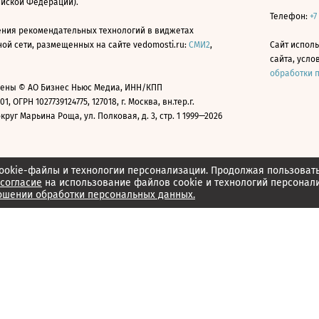
ийской Федерации).
Телефон:
+7
ния рекомендательных технологий в виджетах
й сети, размещенных на сайте vedomosti.ru:
СМИ2
,
Сайт испол
сайта, усл
обработки 
ены © АО Бизнес Ньюс Медиа, ИНН/КПП
01, ОГРН 1027739124775, 127018, г. Москва, вн.тер.г.
уг Марьина Роща, ул. Полковая, д. 3, стр. 1 1999—2026
ookie-файлы и технологии персонализации. Продолжая пользоват
согласие
на использование файлов cookie и технологий персонал
ошении обработки персональных данных.