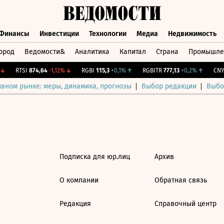
Финансы
Инвестиции
Технологии
Медиа
Недвижимость
ород
Ведомости&
Аналитика
Капитал
Страна
Промышле
а
Финансы
Инвестиции
Технологии
Медиа
Недвижимос
↓
RTSI
874,64
-1,12%
↓
RGBI
115,3
+0,1%
↑
RGBITR
777,13
+0,2%
↑
CNY 
ивном рынке: меры, динамика, прогнозы
Выбор редакции
Выбо
Подписка для юр.лиц
Архив
О компании
Обратная связь
Редакция
Справочный центр