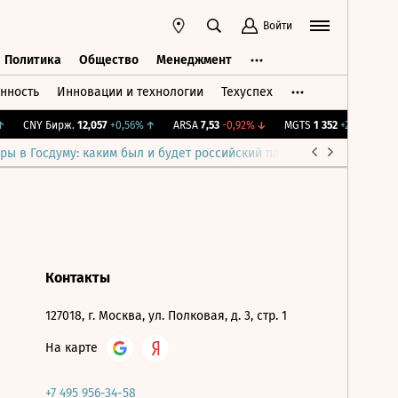
Войти
Политика
Общество
Менеджмент
нность
Инновации и технологии
Техуспех
ть
Политика
Общество
Менеджмент
CNY Бирж.
12,057
+0,56%
↑
ARSA
7,53
-0,92%
↓
MGTS
1 352
+2,89%
↑
ры в Госдуму: каким был и будет российский парламент
Война н
Контакты
127018, г. Москва, ул. Полковая, д. 3, стр. 1
На карте
+7 495 956-34-58