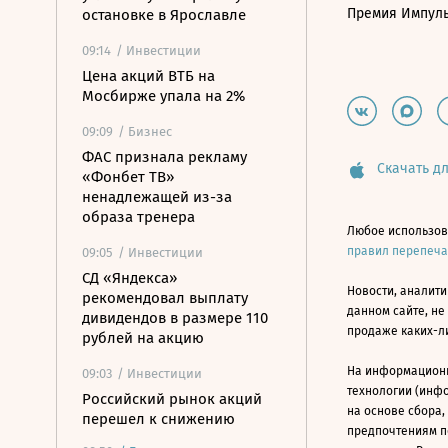
Премия Импул
остановке в Ярославле
09:14
/ Инвестиции
Цена акций ВТБ на
Мосбирже упала на 2%
09:09
/ Бизнес
ФАС признала рекламу
Скачать дл
«Фонбет ТВ»
ненадлежащей из-за
образа тренера
Любое использов
правил перепеч
09:05
/ Инвестиции
СД «Яндекса»
Новости, аналити
рекомендовал выплату
данном сайте, не
дивидендов в размере 110
продаже каких-л
рублей на акцию
На информацион
09:03
/ Инвестиции
технологии (инф
Российский рынок акций
на основе сбора,
перешел к снижению
предпочтениям п