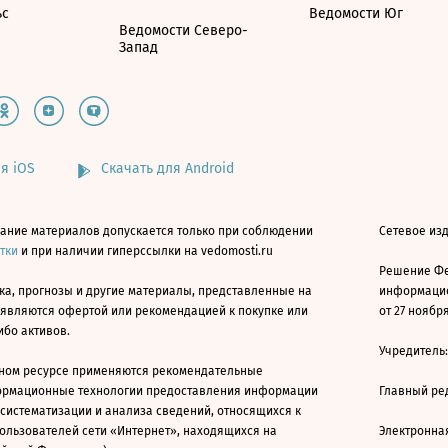
ьс
Ведомости Юг
Ведомости Северо-
Запад
я iOS
Скачать для Android
ание материалов допускается только при соблюдении
Сетевое изд
атки
и при наличии гиперссылки на vedomosti.ru
Решение Фе
ка, прогнозы и другие материалы, представленные на
информацио
 являются офертой или рекомендацией к покупке или
от 27 ноября
ибо активов.
Учредитель
ном ресурсе применяются рекомендательные
ормационные технологии предоставления информации
Главный ре
 систематизации и анализа сведений, относящихся к
ользователей сети «Интернет», находящихся на
Электронна