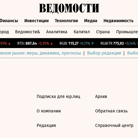
Финансы
Инвестиции
Технологии
Медиа
Недвижимость
ород
Ведомости&
Аналитика
Капитал
Страна
Промышле
а
Финансы
Инвестиции
Технологии
Медиа
Недвижимос
93%
↓
RTSI
887,64
-0,93%
↓
RGBI
115,27
+0,11%
↑
RGBITR
775,92
+0,14%
↑
ивном рынке: меры, динамика, прогнозы
Выбор редакции
Выбо
Подписка для юр.лиц
Архив
О компании
Обратная связь
Редакция
Справочный центр