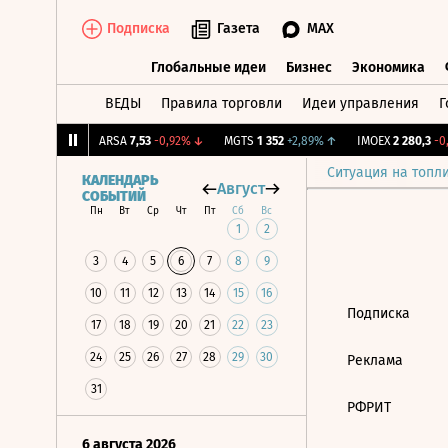
Подписка
Газета
MAX
Глобальные идеи
Бизнес
Экономика
ВЕДЫ
Правила торговли
Идеи управления
Г
Глобальные идеи
Бизнес
Экономик
057
+0,56%
↑
ARSA
7,53
-0,92%
↓
MGTS
1 352
+2,89%
↑
IMOEX
2 280,3
-0,
Ситуация на топл
КАЛЕНДАРЬ
Август
СОБЫТИЙ
Пн
Вт
Ср
Чт
Пт
Сб
Вс
1
2
3
4
5
6
7
8
9
10
11
12
13
14
15
16
Подписка
17
18
19
20
21
22
23
24
25
26
27
28
29
30
Реклама
31
РФРИТ
6 августа 2026