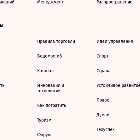
мпаний
Менеджмент
Распространение
ты
Правила торговли
Идеи управления
Ведомости&
Спорт
Капитал
Страна
ть
Инновации и
Устойчивое развити
технологии
Право
Как потратить
Думай
Туризм
Техуспех
Форум