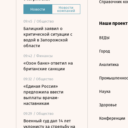
Справочник ко
Новости
Новости
компаний
09:45
/ Общество
Наши проек
Балицкий заявил о
критической ситуации с
ВЕДЫ
водой в Запорожской
области
Город
09:42
/ Финансы
«Озон банк» ответил на
Аналитика
британские санкции
Промышленнос
09:32
/ Общество
«Единая Россия»
Наука
предложила ввести
выплаты врачам-
наставникам
Здоровье
09:29
/ Общество
Конференции
Военный суд дал 14 лет
уклонисту за стрельбу на