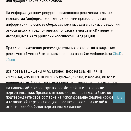
или продаже каких-либо активов.
На информационном ресурсе применяются рекомендательные
технологии (информационные технологии предоставления
информации на основе сбора, систематизации и анализа сведений,
относящихся к предпочтениям пользователей сети «Интернет»,
находящихся на территории Российской Федерации).
Правила применения рекомендательных технологий в виджетах
рекламно-обменной сети, размещенных на сайте vedomosti.ru:
СМИ2
,
24smi
Все права защищены © АО Бизнес Ньюс Медиа, ИНН/КПП
7712108141/771501001, ОГРН 1027739124775, 127018, г. Москва, вн.тер.г.
муниципальный округ Марьина Роща, ул. Полковая, д. 3, стр. 1 1999—
На нашем сайте используются cookie-файлы и технологии
2026
персонализации. Продолжая пользоваться данным сайтом, вы
ОК
подтверждаете свое
согласие
на использование файлов cookie
и технологий персонализации в соответствии с
Политикой в
отношении обработки персональных данных.