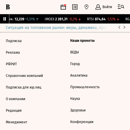
Войти
Y Бирж.
12,239
+1,31%
↑
IMOEX
2 281,31
-0,2%
↓
RTSI
874,64
-1,12%
↓
RGB
Ситуация на топливном рынке: меры, динамика, прогнозы
Выб
Наши проекты
Подписка
ВЕДЫ
Реклама
Город
РФРИТ
Аналитика
Справочник компаний
Промышленность
Подписка для юр.лиц
Наука
О компании
Здоровье
Редакция
Конференции
Менеджмент