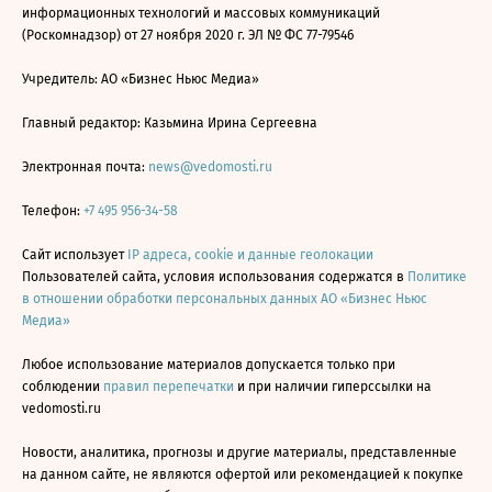
информационных технологий и массовых коммуникаций
(Роскомнадзор) от 27 ноября 2020 г. ЭЛ № ФС 77-79546
Учредитель: АО «Бизнес Ньюс Медиа»
Главный редактор: Казьмина Ирина Сергеевна
Электронная почта:
news@vedomosti.ru
Телефон:
+7 495 956-34-58
Сайт использует
IP адреса, cookie и данные геолокации
Пользователей сайта, условия использования содержатся в
Политике
в отношении обработки персональных данных АО «Бизнес Ньюс
Медиа»
Любое использование материалов допускается только при
соблюдении
правил перепечатки
и при наличии гиперссылки на
vedomosti.ru
Новости, аналитика, прогнозы и другие материалы, представленные
на данном сайте, не являются офертой или рекомендацией к покупке