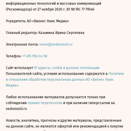
информационных технологий и массовых коммуникаций
(Роскомнадзор) от 27 ноября 2020 г. ЭЛ № ФС 77-79546
Учредитель: АО «Бизнес Ньюс Медиа»
Главный редактор: Казьмина Ирина Сергеевна
Электронная почта:
news@vedomosti.ru
Телефон:
+7 495 956-34-58
Сайт использует
IP адреса, cookie и данные геолокации
Пользователей сайта, условия использования содержатся в
Политике
в отношении обработки персональных данных АО «Бизнес Ньюс
Медиа»
Любое использование материалов допускается только при
соблюдении
правил перепечатки
и при наличии гиперссылки на
vedomosti.ru
Новости, аналитика, прогнозы и другие материалы, представленные
на данном сайте, не являются офертой или рекомендацией к покупке