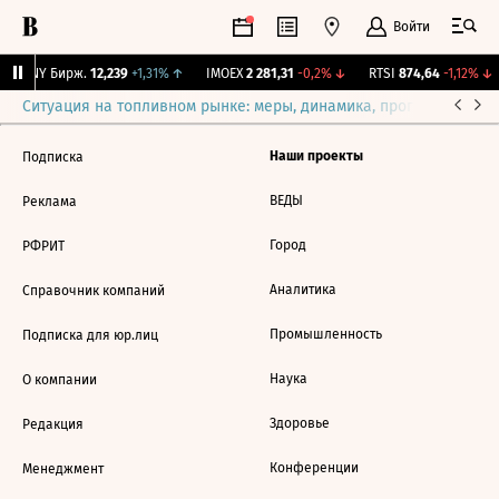
Войти
CNY Бирж.
12,239
+1,31%
↑
IMOEX
2 281,31
-0,2%
↓
RTSI
874,64
-1,12%
↓
Ситуация на топливном рынке: меры, динамика, прогнозы
Выб
Наши проекты
Подписка
ВЕДЫ
Реклама
Город
РФРИТ
Аналитика
Справочник компаний
Промышленность
Подписка для юр.лиц
Наука
О компании
Здоровье
Редакция
Конференции
Менеджмент