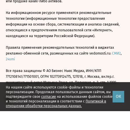
или продаже каких-либо активов.
На информационном ресурсе применяются рекомендательные
технологии (информационные технологии предоставления
информации на основе сбора, систематизации и анализа сведений,
относящихся к предпочтениям пользователей сети «Интернет»,
находящихся на территории Российской Федерации).
Правила применения рекомендательных технологий в виджетах
рекламно-обменной сети, размещенных на сайте vedomosti.ru:
СМИ2
,
24smi
Все права защищены © АО Бизнес Ньюс Медиа, ИНН/КПП
7712108141/771501001, ОГРН 1027739124775, 127018, г. Москва, вн.тер.г.
муниципальный округ Марьина Роща, ул. Полковая, д. 3, стр. 1 1999—
На нашем сайте используются cookie-файлы и технологии
2026
персонализации. Продолжая пользоваться данным сайтом, вы
ОК
подтверждаете свое
согласие
на использование файлов cookie
и технологий персонализации в соответствии с
Политикой в
отношении обработки персональных данных.