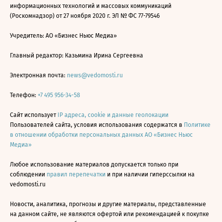
информационных технологий и массовых коммуникаций
(Роскомнадзор) от 27 ноября 2020 г. ЭЛ № ФС 77-79546
Учредитель: АО «Бизнес Ньюс Медиа»
Главный редактор: Казьмина Ирина Сергеевна
Электронная почта:
news@vedomosti.ru
Телефон:
+7 495 956-34-58
Сайт использует
IP адреса, cookie и данные геолокации
Пользователей сайта, условия использования содержатся в
Политике
в отношении обработки персональных данных АО «Бизнес Ньюс
Медиа»
Любое использование материалов допускается только при
соблюдении
правил перепечатки
и при наличии гиперссылки на
vedomosti.ru
Новости, аналитика, прогнозы и другие материалы, представленные
на данном сайте, не являются офертой или рекомендацией к покупке