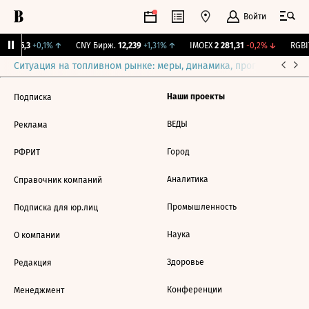
Войти
BI
115,3
+0,1%
↑
CNY Бирж.
12,239
+1,31%
↑
IMOEX
2 281,31
-0,2%
↓
RGBI
Ситуация на топливном рынке: меры, динамика, прогнозы
Выб
Наши проекты
Подписка
ВЕДЫ
Реклама
Город
РФРИТ
Аналитика
Справочник компаний
Промышленность
Подписка для юр.лиц
Наука
О компании
Здоровье
Редакция
Конференции
Менеджмент