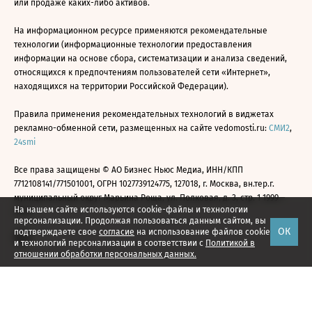
или продаже каких-либо активов.
На информационном ресурсе применяются рекомендательные
технологии (информационные технологии предоставления
информации на основе сбора, систематизации и анализа сведений,
относящихся к предпочтениям пользователей сети «Интернет»,
находящихся на территории Российской Федерации).
Правила применения рекомендательных технологий в виджетах
рекламно-обменной сети, размещенных на сайте vedomosti.ru:
СМИ2
,
24smi
Все права защищены © АО Бизнес Ньюс Медиа, ИНН/КПП
7712108141/771501001, ОГРН 1027739124775, 127018, г. Москва, вн.тер.г.
муниципальный округ Марьина Роща, ул. Полковая, д. 3, стр. 1 1999—
На нашем сайте используются cookie-файлы и технологии
2026
персонализации. Продолжая пользоваться данным сайтом, вы
ОК
подтверждаете свое
согласие
на использование файлов cookie
и технологий персонализации в соответствии с
Политикой в
отношении обработки персональных данных.