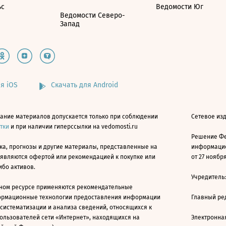
ьс
Ведомости Юг
Ведомости Северо-
Запад
я iOS
Скачать для Android
ание материалов допускается только при соблюдении
Сетевое изд
атки
и при наличии гиперссылки на vedomosti.ru
Решение Фе
ка, прогнозы и другие материалы, представленные на
информацио
 являются офертой или рекомендацией к покупке или
от 27 ноября
ибо активов.
Учредитель
ном ресурсе применяются рекомендательные
ормационные технологии предоставления информации
Главный ре
 систематизации и анализа сведений, относящихся к
ользователей сети «Интернет», находящихся на
Электронна