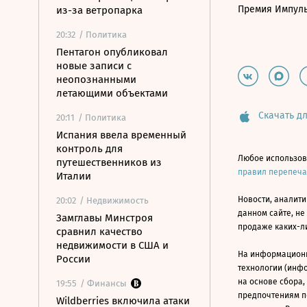
Премия Импул
из-за ветропарка
20:32
/ Политика
Пентагон опубликовал
новые записи с
неопознанными
летающими объектами
Скачать дл
20:11
/ Политика
Испания ввела временный
контроль для
Любое использов
путешественников из
правил перепеч
Италии
Новости, аналити
20:02
/ Недвижимость
данном сайте, не
Замглавы Минстроя
продаже каких-л
сравнил качество
недвижимости в США и
На информацион
России
технологии (инф
на основе сбора,
19:55
/ Финансы
предпочтениям п
Wildberries включила атаки