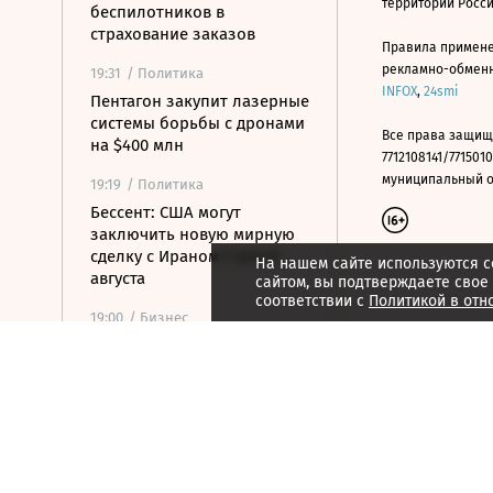
территории Росс
беспилотников в
страхование заказов
Правила примене
рекламно-обменно
19:31
/ Политика
INFOX
,
24smi
Пентагон закупит лазерные
системы борьбы с дронами
Все права защищ
на $400 млн
7712108141/7715010
муниципальный окр
19:19
/ Политика
Бессент: США могут
заключить новую мирную
сделку с Ираном 7 или 8
На нашем сайте используются c
августа
сайтом, вы подтверждаете свое
соответствии с
Политикой в отн
19:00
/ Бизнес
Аукцион по продаже
Рижского вокзала вновь не
состоялся
18:44
/ Политика
В Раде призвали Федорова
отправиться служить в ВСУ