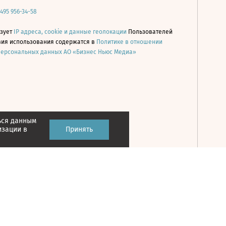
 495 956-34-58
ьзует
IP адреса, cookie и данные геолокации
Пользователей
овия использования содержатся в
Политике в отношении
персональных данных АО «Бизнес Ньюс Медиа»
ься данным
Принять
изации в