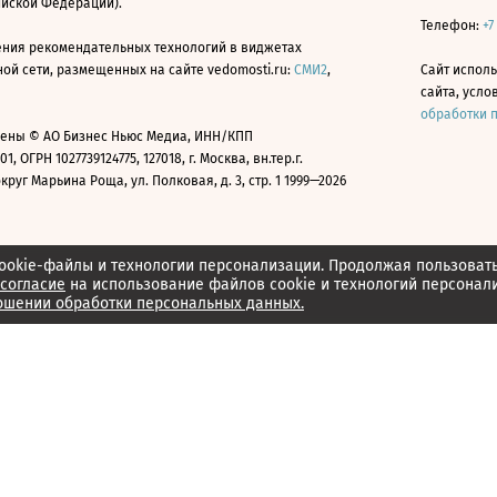
ийской Федерации).
Телефон:
+7
ния рекомендательных технологий в виджетах
й сети, размещенных на сайте vedomosti.ru:
СМИ2
,
Сайт испол
сайта, усл
обработки 
ены © АО Бизнес Ньюс Медиа, ИНН/КПП
01, ОГРН 1027739124775, 127018, г. Москва, вн.тер.г.
уг Марьина Роща, ул. Полковая, д. 3, стр. 1 1999—2026
ookie-файлы и технологии персонализации. Продолжая пользоват
согласие
на использование файлов cookie и технологий персонал
ошении обработки персональных данных.