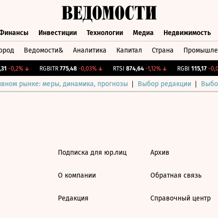
Финансы
Инвестиции
Технологии
Медиа
Недвижимость
ород
Ведомости&
Аналитика
Капитал
Страна
Промышле
а
Финансы
Инвестиции
Технологии
Медиа
Недвижимос
31
-0,2%
↓
RGBITR
775,48
-0,03%
↓
RTSI
874,64
-1,12%
↓
RGBI
115,17
-0,0
ивном рынке: меры, динамика, прогнозы
Выбор редакции
Выбо
Подписка для юр.лиц
Архив
О компании
Обратная связь
Редакция
Справочный центр