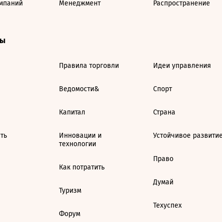
мпаний
Менеджмент
Распространение
ты
Правила торговли
Идеи управления
Ведомости&
Спорт
Капитал
Страна
ть
Инновации и
Устойчивое развити
технологии
Право
Как потратить
Думай
Туризм
Техуспех
Форум