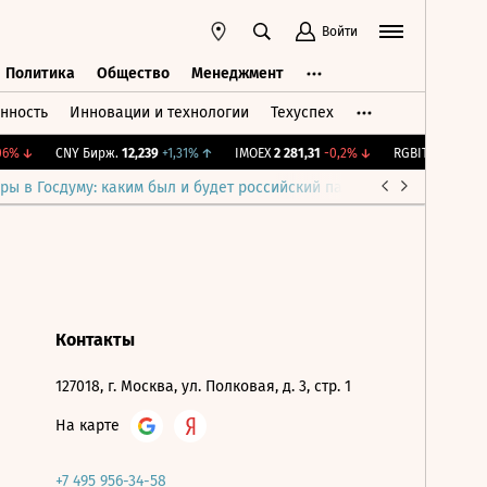
Войти
Политика
Общество
Менеджмент
нность
Инновации и технологии
Техуспех
ть
Политика
Общество
Менеджмент
6%
↓
CNY Бирж.
12,239
+1,31%
↑
IMOEX
2 281,31
-0,2%
↓
RGBITR
775,48
-0
ры в Госдуму: каким был и будет российский парламент
Война н
Контакты
127018, г. Москва, ул. Полковая, д. 3, стр. 1
На карте
+7 495 956-34-58