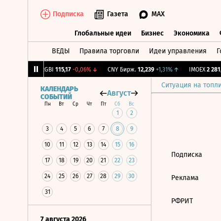
Подписка
Газета
MAX
Глобальные идеи
Бизнес
Экономика
ВЕДЫ
Правила торговли
Идеи управления
Г
Глобальные идеи
Бизнес
Экономик
64
-1,12%
↓
RGBI
115,17
-0,06%
↓
CNY Бирж.
12,239
+1,31%
↑
IMOEX
2 281,
Ситуация на топл
КАЛЕНДАРЬ
Август
СОБЫТИЙ
Пн
Вт
Ср
Чт
Пт
Сб
Вс
1
2
3
4
5
6
7
8
9
10
11
12
13
14
15
16
Подписка
17
18
19
20
21
22
23
24
25
26
27
28
29
30
Реклама
31
РФРИТ
7 августа 2026