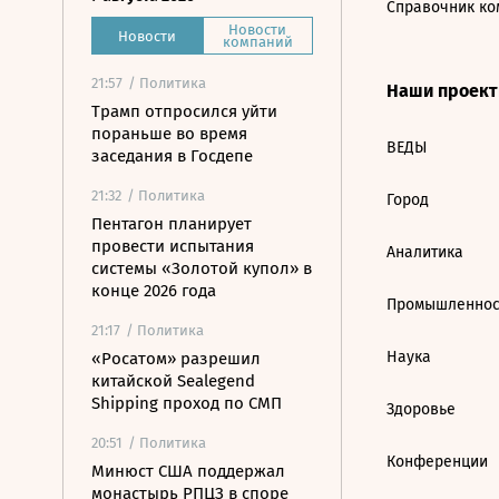
Справочник ко
Новости
Новости
компаний
21:57
/ Политика
Наши проек
Трамп отпросился уйти
пораньше во время
ВЕДЫ
заседания в Госдепе
21:32
/ Политика
Город
Пентагон планирует
провести испытания
Аналитика
системы «Золотой купол» в
конце 2026 года
Промышленнос
21:17
/ Политика
Наука
«Росатом» разрешил
китайской Sealegend
Shipping проход по СМП
Здоровье
20:51
/ Политика
Конференции
Минюст США поддержал
монастырь РПЦЗ в споре