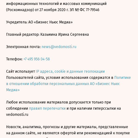
информационных технологий и массовых коммуникаций
(Роскомнадзор) от 27 ноября 2020 г. ЭЛ № ФС 77-79546
Учредитель: АО «Бизнес Ньюс Медиа»
Главный редактор: Казьмина Ирина Сергеевна
Электронная почта:
news@vedomosti.ru
Телефон:
+7 495 956-34-58
Сайт использует
IP адреса, cookie и данные геолокации
Пользователей сайта, условия использования содержатся в
Политике
в отношении обработки персональных данных АО «Бизнес Ньюс
Медиа»
Любое использование материалов допускается только при
соблюдении
правил перепечатки
и при наличии гиперссылки на
vedomosti.ru
Новости, аналитика, прогнозы и другие материалы, представленные
на данном сайте, не являются офертой или рекомендацией к покупке