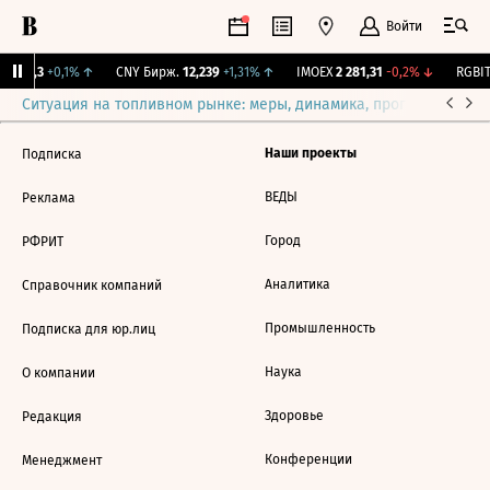
Войти
I
115,3
+0,1%
↑
CNY Бирж.
12,239
+1,31%
↑
IMOEX
2 281,31
-0,2%
↓
RGBIT
Ситуация на топливном рынке: меры, динамика, прогнозы
Выб
Наши проекты
Подписка
ВЕДЫ
Реклама
Город
РФРИТ
Аналитика
Справочник компаний
Промышленность
Подписка для юр.лиц
Наука
О компании
Здоровье
Редакция
Конференции
Менеджмент