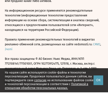
или продаже каких-либо активов.
На информационном ресурсе применяются рекомендательные
технологии (информационные технологии предоставления
информации на основе сбора, систематизации и анализа сведений,
относящихся к предпочтениям пользователей сети «Интернет»,
находящихся на территории Российской Федерации).
Правила применения рекомендательных технологий в виджетах
рекламно-обменной сети, размещенных на сайте vedomosti.ru:
СМИ2
,
24smi
Все права защищены © АО Бизнес Ньюс Медиа, ИНН/КПП
7712108141/771501001, ОГРН 1027739124775, 127018, г. Москва, вн.тер.г.
муниципальный округ Марьина Роща, ул. Полковая, д. 3, стр. 1 1999—
На нашем сайте используются cookie-файлы и технологии
2026
персонализации. Продолжая пользоваться данным сайтом, вы
ОК
подтверждаете свое
согласие
на использование файлов cookie
и технологий персонализации в соответствии с
Политикой в
отношении обработки персональных данных.