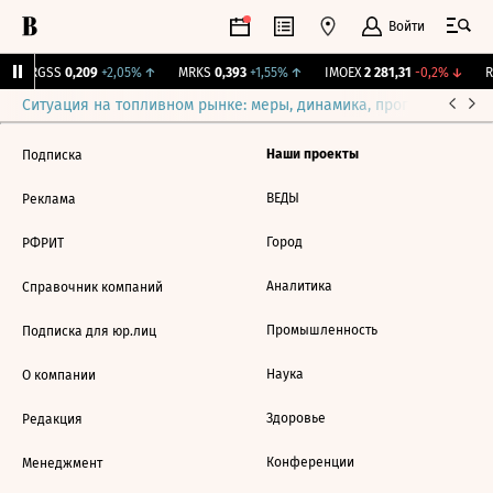
Войти
↑
RGSS
0,209
+2,05%
↑
MRKS
0,393
+1,55%
↑
IMOEX
2 281,31
-0,2%
↓
RT
Ситуация на топливном рынке: меры, динамика, прогнозы
Выб
Наши проекты
Подписка
ВЕДЫ
Реклама
Город
РФРИТ
Аналитика
Справочник компаний
Промышленность
Подписка для юр.лиц
Наука
О компании
Здоровье
Редакция
Конференции
Менеджмент