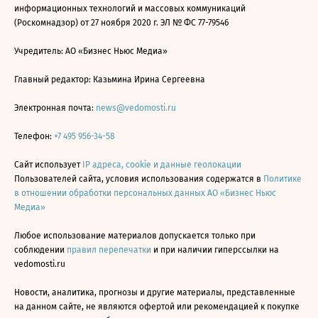
информационных технологий и массовых коммуникаций
(Роскомнадзор) от 27 ноября 2020 г. ЭЛ № ФС 77-79546
Учредитель: АО «Бизнес Ньюс Медиа»
Главный редактор: Казьмина Ирина Сергеевна
Электронная почта:
news@vedomosti.ru
Телефон:
+7 495 956-34-58
Сайт использует
IP адреса, cookie и данные геолокации
Пользователей сайта, условия использования содержатся в
Политике
в отношении обработки персональных данных АО «Бизнес Ньюс
Медиа»
Любое использование материалов допускается только при
соблюдении
правил перепечатки
и при наличии гиперссылки на
vedomosti.ru
Новости, аналитика, прогнозы и другие материалы, представленные
на данном сайте, не являются офертой или рекомендацией к покупке