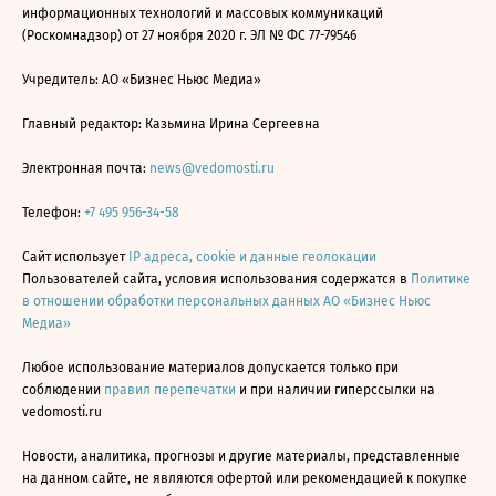
информационных технологий и массовых коммуникаций
(Роскомнадзор) от 27 ноября 2020 г. ЭЛ № ФС 77-79546
Учредитель: АО «Бизнес Ньюс Медиа»
Главный редактор: Казьмина Ирина Сергеевна
Электронная почта:
news@vedomosti.ru
Телефон:
+7 495 956-34-58
Сайт использует
IP адреса, cookie и данные геолокации
Пользователей сайта, условия использования содержатся в
Политике
в отношении обработки персональных данных АО «Бизнес Ньюс
Медиа»
Любое использование материалов допускается только при
соблюдении
правил перепечатки
и при наличии гиперссылки на
vedomosti.ru
Новости, аналитика, прогнозы и другие материалы, представленные
на данном сайте, не являются офертой или рекомендацией к покупке