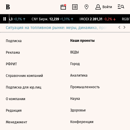
Войти
BI
115,3
+0,1%
↑
CNY Бирж.
12,239
+1,31%
↑
IMOEX
2 281,31
-0,2%
↓
RGBIT
Ситуация на топливном рынке: меры, динамика, прогнозы
Выб
Наши проекты
Подписка
ВЕДЫ
Реклама
Город
РФРИТ
Аналитика
Справочник компаний
Промышленность
Подписка для юр.лиц
Наука
О компании
Здоровье
Редакция
Конференции
Менеджмент